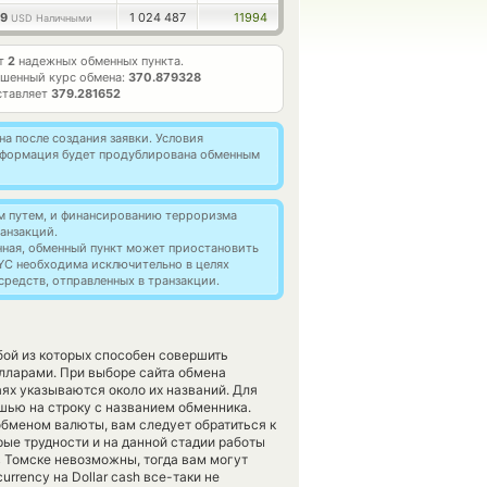
59
1 024 487
11994
USD Наличными
ет
2
надежных обменных пункта.
шенный курс обмена:
370.879328
ставляет
379.281652
а после создания заявки. Условия
информация будет продублирована обменным
м путем, и финансированию терроризма
анзакций.
нная, обменный пункт может приостановить
YC необходима исключительно в целях
редств, отправленных в транзакции.
бой из которых способен совершить
ларами. При выборе сайта обмена
аях указываются около их названий. Для
ышью на строку с названием обменника.
бменом валюты, вам следует обратиться к
рые трудности и на данной стадии работы
 Томске невозможны, тогда вам могут
rrency на Dollar cash все-таки не