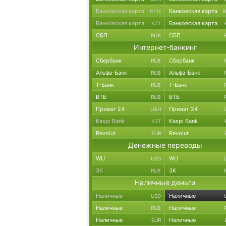
Банковская карта
Банковская карта
BYN
Банковская карта
Банковская карта
KZT
СБП
СБП
RUB
Интернет-банкинг
Сбербанк
Сбербанк
RUB
Альфа-Банк
Альфа-Банк
RUB
Т-Банк
Т-Банк
RUB
ВТБ
ВТБ
RUB
Приват 24
Приват 24
UAH
Kaspi Bank
Kaspi Bank
KZT
Revolut
Revolut
EUR
Денежные переводы
WU
WU
USD
ЗК
ЗК
RUB
Наличные деньги
Наличные
Наличные
USD
Наличные
Наличные
RUB
Наличные
Наличные
EUR