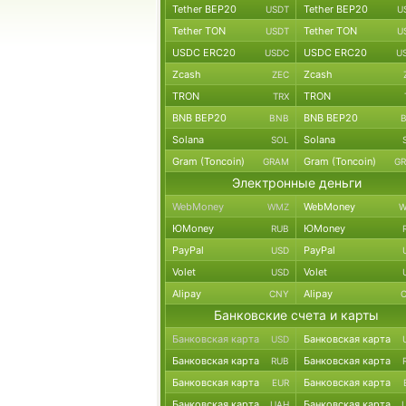
Tether BEP20
Tether BEP20
USDT
U
Tether TON
Tether TON
USDT
U
USDC ERC20
USDC ERC20
USDC
U
Zcash
Zcash
ZEC
TRON
TRON
TRX
BNB BEP20
BNB BEP20
BNB
Solana
Solana
SOL
Gram (Toncoin)
Gram (Toncoin)
GRAM
G
Электронные деньги
WebMoney
WebMoney
WMZ
W
ЮMoney
ЮMoney
RUB
PayPal
PayPal
USD
Volet
Volet
USD
Alipay
Alipay
CNY
Банковские счета и карты
Банковская карта
Банковская карта
USD
Банковская карта
Банковская карта
RUB
Банковская карта
Банковская карта
EUR
Банковская карта
Банковская карта
UAH