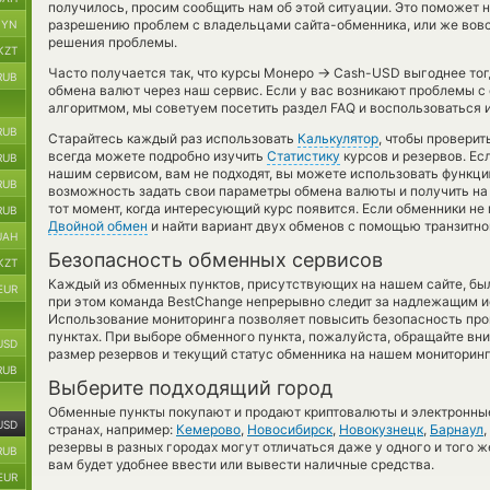
получилось, просим сообщить нам об этой ситуации. Это поможет 
разрешению проблем с владельцами сайта-обменника, или же вовсе
BYN
решения проблемы.
KZT
→
Часто получается так, что курсы Монеро
Cash-USD выгоднее тогд
RUB
обмена валют через наш сервис. Если у вас возникают проблемы с
алгоритмом, мы советуем посетить раздел FAQ и воспользоваться 
RUB
Старайтесь каждый раз использовать
Калькулятор
, чтобы провери
всегда можете подробно изучить
Статистику
курсов и резервов. Ес
RUB
нашим сервисом, вам не подходят, вы можете использовать функц
RUB
возможность задать свои параметры обмена валюты и получить на 
тот момент, когда интересующий курс появится. Если обменники не
RUB
Двойной обмен
и найти вариант двух обменов с помощью транзитно
UAH
Безопасность обменных сервисов
KZT
Каждый из обменных пунктов, присутствующих на нашем сайте, бы
EUR
при этом команда BestChange непрерывно следит за надлежащим и
Использование мониторинга позволяет повысить безопасность пр
пунктах. При выборе обменного пункта, пожалуйста, обращайте вн
USD
размер резервов и текущий статус обменника на нашем мониторинг
RUB
Выберите подходящий город
Обменные пункты покупают и продают криптовалюты и электронные
USD
странах, например:
Кемерово
,
Новосибирск
,
Новокузнецк
,
Барнаул
,
резервы в разных городах могут отличаться даже у одного и того ж
RUB
вам будет удобнее ввести или вывести наличные средства.
EUR