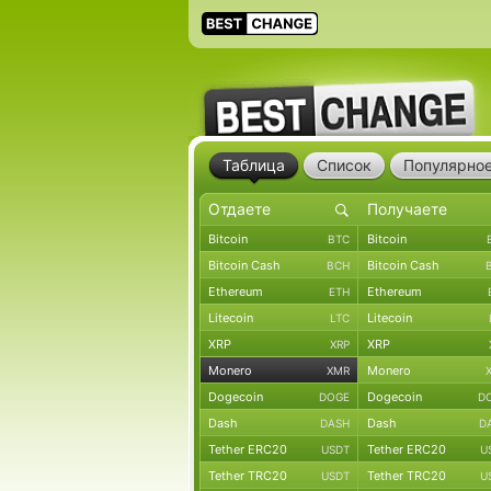
Таблица
Список
Популярно
Bitcoin
Bitcoin
BTC
Bitcoin Cash
Bitcoin Cash
BCH
Ethereum
Ethereum
ETH
Litecoin
Litecoin
LTC
XRP
XRP
XRP
Monero
Monero
XMR
Dogecoin
Dogecoin
DOGE
D
Dash
Dash
DASH
D
Tether ERC20
Tether ERC20
USDT
U
Tether TRC20
Tether TRC20
USDT
U