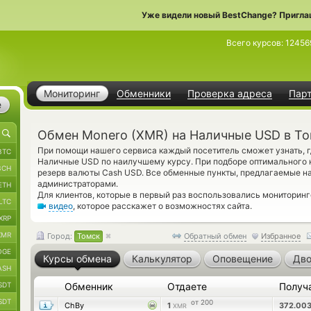
Уже видели новый BestChange? Пригла
Всего курсов:
12456
Мониторинг
Обменники
Проверка адреса
Пар
е
Обмен Monero (XMR) на Наличные USD в Т
При помощи нашего сервиса каждый посетитель сможет узнать, 
BTC
Наличные USD по наилучшему курсу. При подборе оптимального к
BCH
резерв валюты Cash USD. Все обменные пункты, предлагаемые н
администраторами.
ETH
Для клиентов, которые в первый раз воспользовались мониторин
LTC
видео
, которое расскажет о возможностях сайта.
XRP
XMR
Город:
Томск
Обратный обмен
Избранное
OGE
Курсы обмена
Калькулятор
Оповещение
Дво
ASH
SDT
Обменник
Отдаете
Получ
SDT
от 200
ChBy
1
372.00
XMR