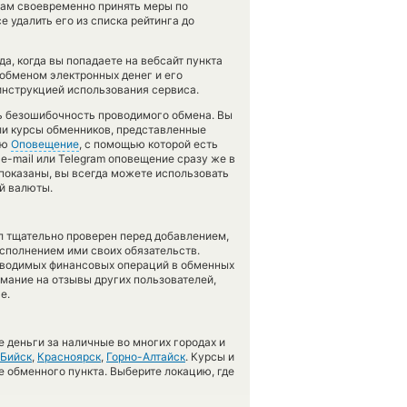
нам своевременно принять меры по
 удалить его из списка рейтинга до
а, когда вы попадаете на вебсайт пункта
 обменом электронных денег и его
инструкцией использования сервиса.
ть безошибочность проводимого обмена. Вы
ли курсы обменников, представленные
ию
Оповещение
, с помощью которой есть
e-mail или Telegram оповещение сразу же в
 показаны, вы всегда можете использовать
й валюты.
л тщательно проверен перед добавлением,
сполнением ими своих обязательств.
оводимых финансовых операций в обменных
имание на отзывы других пользователей,
е.
 деньги за наличные во многих городах и
Бийск
,
Красноярск
,
Горно-Алтайск
. Курсы и
е обменного пункта. Выберите локацию, где