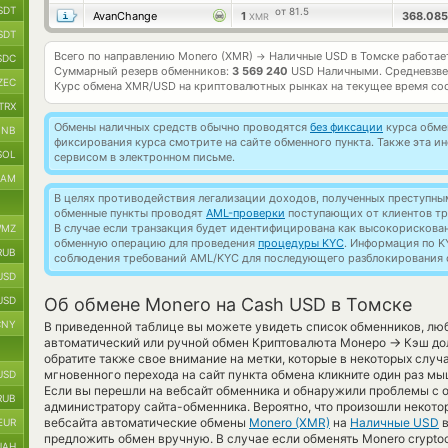
SDT
от 81.5
AvanChange
1
368.08
XMR
SDT
Всего по направлению Monero (XMR)
Наличные USD в Томске работа
→
SDC
Суммарный резерв обменников:
3 569 240
USD Наличными.
Средневзве
ZEC
Курс обмена
XMR/USD
на криптовалютных рынках на текущее время со
TRX
Обмены наличных средств обычно проводятся
без фиксации
курса обмен
BNB
фиксирования курса смотрите на сайте обменного пункта. Также эта 
SOL
сервисом в электронном письме.
RAM
В целях противодействия легализации доходов, полученных преступны
обменные пункты проводят
AML-проверки
поступающих от клиентов тр
В случае если транзакция будет идентифицирована как высокорискова
MZ
обменную операцию для проведения
процедуры KYC
. Информация по K
RUB
соблюдения требований AML/KYC для последующего разблокирования с
USD
USD
Об обмене Monero на Cash USD в Томске
CNY
В приведенной таблице вы можете увидеть список обменников, лю
→
автоматический или ручной обмен Криптовалюта Монеро
Кэш дол
обратите также свое внимание на метки, которые в некоторых случ
мгновенного перехода на сайт пункта обмена кликните один раз м
USD
Если вы перешли на вебсайт обменника и обнаружили проблемы с о
RUB
администратору сайта-обменника. Вероятно, что произошли некото
вебсайта автоматические обмены
Monero (XMR)
на
Наличные USD
в
EUR
предложить обмен вручную. В случае если обменять Monero cryptocu
UAH