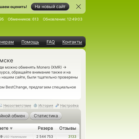
На новый сайт
шаем оценить!
95
Обменников:
613
Обновление:
12:49:03
тнерам
Помощь
FAQ
Контакты
омске
→
где можно обменять Monero (XMR)
урса, обращайте внимание также и на
а нашем сайте, были тщательно проверены
гом BestChange, предлагаем специальное
Несоответствие
История
Настройка
йной обмен
Статистика
аете
Резерв
Отзывы
▼
39
2 544 753
3133
USD Наличными