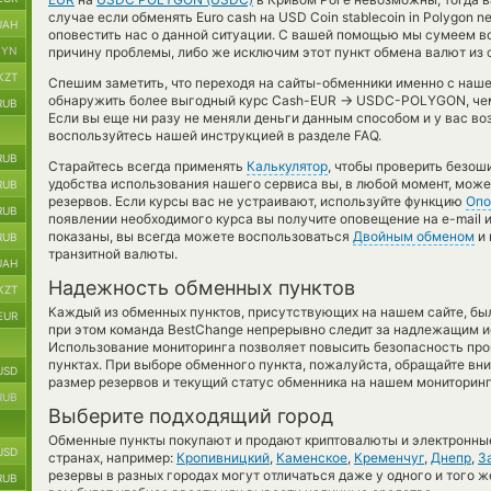
случае если обменять Euro cash на USD Coin stablecoin in Polygon 
UAH
оповестить нас о данной ситуации. С вашей помощью мы сумеем в
BYN
причину проблемы, либо же исключим этот пункт обмена валют из 
KZT
Спешим заметить, что переходя на сайты-обменники именно с наш
→
обнаружить более выгодный курс Cash-EUR
USDC-POLYGON, чем 
RUB
Если вы еще ни разу не меняли деньги данным способом и у вас во
воспользуйтесь нашей инструкцией в разделе FAQ.
RUB
Старайтесь всегда применять
Калькулятор
, чтобы проверить безо
удобства использования нашего сервиса вы, в любой момент, може
RUB
резервов. Если курсы вас не устраивают, используйте функцию
Опо
RUB
появлении необходимого курса вы получите оповещение на e-mail и
показаны, вы всегда можете воспользоваться
Двойным обменом
и 
RUB
транзитной валюты.
UAH
Надежность обменных пунктов
KZT
Каждый из обменных пунктов, присутствующих на нашем сайте, бы
EUR
при этом команда BestChange непрерывно следит за надлежащим и
Использование мониторинга позволяет повысить безопасность пр
пунктах. При выборе обменного пункта, пожалуйста, обращайте вн
USD
размер резервов и текущий статус обменника на нашем мониторинг
RUB
Выберите подходящий город
Обменные пункты покупают и продают криптовалюты и электронные
USD
странах, например:
Кропивницкий
,
Каменское
,
Кременчуг
,
Днепр
,
З
резервы в разных городах могут отличаться даже у одного и того ж
RUB