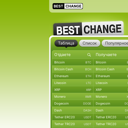
Таблица
Список
Популярно
Bitcoin
Bitcoin
BTC
Bitcoin Cash
Bitcoin Cash
BCH
Ethereum
Ethereum
ETH
Litecoin
Litecoin
LTC
XRP
XRP
XRP
Monero
Monero
XMR
Dogecoin
Dogecoin
DOGE
D
Dash
Dash
DASH
D
Tether ERC20
Tether ERC20
USDT
U
Tether TRC20
Tether TRC20
USDT
U