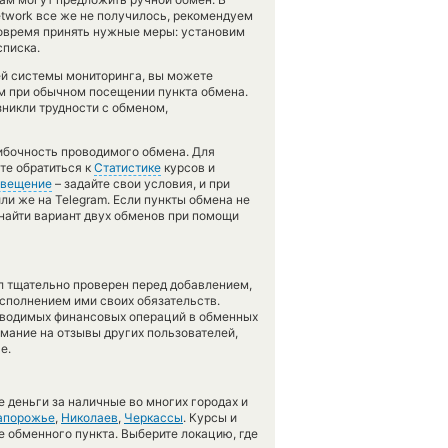
network все же не получилось, рекомендуем
овремя принять нужные меры: установим
списка.
ей системы мониторинга, вы можете
при обычном посещении пункта обмена.
зникли трудности с обменом,
шибочность проводимого обмена. Для
те обратиться к
Статистике
курсов и
вещение
– задайте свои условия, и при
ли же на Telegram. Если пункты обмена не
найти вариант двух обменов при помощи
л тщательно проверен перед добавлением,
сполнением ими своих обязательств.
оводимых финансовых операций в обменных
имание на отзывы других пользователей,
е.
 деньги за наличные во многих городах и
апорожье
,
Николаев
,
Черкассы
. Курсы и
е обменного пункта. Выберите локацию, где