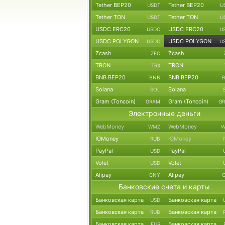
Tether BEP20
Tether BEP20
USDT
U
Tether TON
Tether TON
USDT
U
USDC ERC20
USDC ERC20
USDC
U
USDC POLYGON
USDC POLYGON
USDC
U
Zcash
Zcash
ZEC
TRON
TRON
TRX
BNB BEP20
BNB BEP20
BNB
Solana
Solana
SOL
Gram (Toncoin)
Gram (Toncoin)
GRAM
G
Электронные деньги
WebMoney
WebMoney
WMZ
W
ЮMoney
ЮMoney
RUB
PayPal
PayPal
USD
Volet
Volet
USD
Alipay
Alipay
CNY
Банковские счета и карты
Банковская карта
Банковская карта
USD
Банковская карта
Банковская карта
RUB
Банковская карта
Банковская карта
EUR