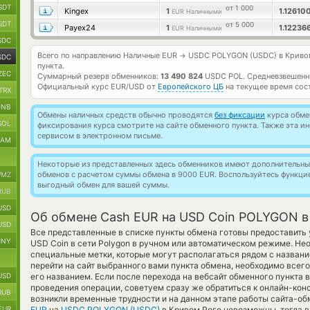
SDT
от 1 000
Kingex
1
1.1261
EUR Наличными
SDT
от 5 000
Payex24
1
1.12236
EUR Наличными
SDC
Всего по направлению Наличные EUR
USDC POLYGON (USDC) в Криво
→
SDC
пункта.
ZEC
Суммарный резерв обменников:
13 490 824
USDC POL.
Средневзвешенн
Официальный курс
EUR/USD
от
Европейского ЦБ
на текущее время сос
TRX
BNB
Обмены наличных средств обычно проводятся
без фиксации
курса обмен
SOL
фиксирования курса смотрите на сайте обменного пункта. Также эта 
сервисом в электронном письме.
RAM
Некоторые из представленных здесь обменников имеют дополнительные
обменов с расчетом суммы обмена в 9000 EUR. Воспользуйтесь функц
MZ
выгодный обмен для вашей суммы.
RUB
USD
Об обмене Cash EUR на USD Coin POLYGON в
USD
Все представленные в списке пункты обмена готовы предоставить 
CNY
USD Coin в сети Polygon в ручном или автоматическом режиме. Н
специальные метки, которые могут располагаться рядом с названи
перейти на сайт выбранного вами пункта обмена, необходимо всег
USD
его названием. Если после перехода на вебсайт обменного пункта
проведения операции, советуем сразу же обратиться к онлайн-конс
RUB
возникли временные трудности и на данном этапе работы сайта-о
EUR
EUR
на
USDC POLYGON (USDC)
в Кривом Роге невозможны, тогда в