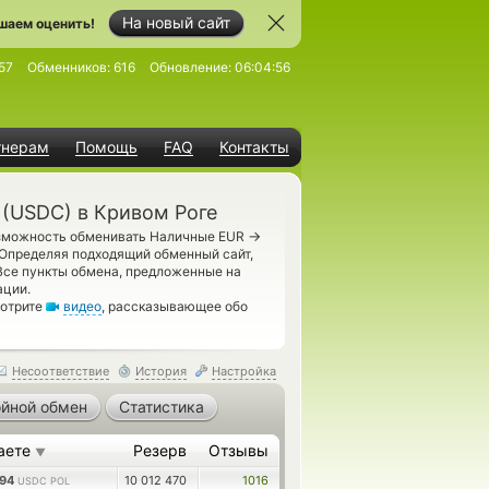
На новый сайт
шаем оценить!
57
Обменников:
616
Обновление:
06:04:56
тнерам
Помощь
FAQ
Контакты
(USDC) в Кривом Роге
→
озможность обменивать Наличные EUR
Определяя подходящий обменный сайт,
Все пункты обмена, предложенные на
ации.
мотрите
видео
, рассказывающее обо
Несоответствие
История
Настройка
йной обмен
Статистика
аете
Резерв
Отзывы
▼
094
10 012 470
1016
USDC POL