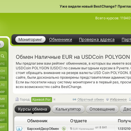
Уже видели новый BestChange? Пригла
Всего курсов:
11940
Мониторинг
Обменники
Проверка адреса
Пар
е
Обмен Наличные EUR на USDCoin POLYGON 
Мы предлагаем вам рейтинг обменников, в которых вы имеете в
BTC
USDCoin POLYGON (USDC) по самым выгодным курсам в Рунете. 
BCH
стоит обращать внимание на резерв валюты USD Coin POLYGON. 
сайте, были досконально проверены представителями администр
ETH
Если вы посетили нашу систему мониторинга в первый раз, прос
LTC
всех возможностях сайта BestChange.
XRP
XMR
Город:
Кривой Рог
Обратный обмен
Избранное
OGE
Курсы обмена
Калькулятор
Оповещение
Дво
ASH
SDT
Обменник
Отдаете
Получ
SDT
от 8 841
БарскийДворОбмен
1
1.13121
EUR Наличными