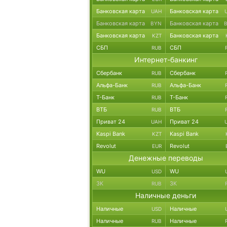
Банковская карта
Банковская карта
UAH
Банковская карта
Банковская карта
BYN
Банковская карта
Банковская карта
KZT
СБП
СБП
RUB
Интернет-банкинг
Сбербанк
Сбербанк
RUB
Альфа-Банк
Альфа-Банк
RUB
Т-Банк
Т-Банк
RUB
ВТБ
ВТБ
RUB
Приват 24
Приват 24
UAH
Kaspi Bank
Kaspi Bank
KZT
Revolut
Revolut
EUR
Денежные переводы
WU
WU
USD
ЗК
ЗК
RUB
Наличные деньги
Наличные
Наличные
USD
Наличные
Наличные
RUB