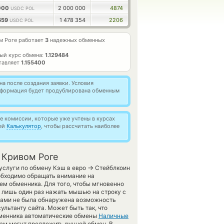
0000
2 000 000
4874
USDC POL
659
1 478 354
2206
USDC POL
м Роге работает
3
надежных обменных
ый курс обмена:
1.129484
тавляет
1.155400
а после создания заявки. Условия
информация будет продублирована обменным
 комиссии, которые уже учтены в курсах
ией
Калькулятор
, чтобы рассчитать наиболее
 Кривом Роге
→
услуги по обмену Кэш в евро
Стейблкоин
еобходимо обращать внимание на
ем обменника. Для того, чтобы мгновенно
о лишь один раз нажать мышью на строку с
 вами не была обнаружена возможность
ультанту сайта. Может быть так, что
бменника автоматические обмены
Наличные
ам могут предложить ручной обмен. В