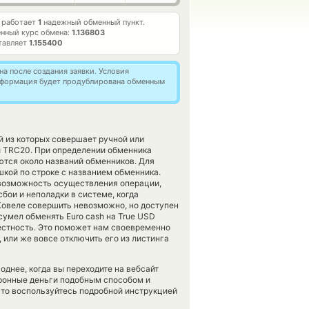
 работает
1
надежный обменный пункт.
нный курс обмена:
1.136803
тавляет
1.155400
а после создания заявки. Условия
информация будет продублирована обменным
й из которых совершает ручной или
и TRC20. При определении обменника
ются около названий обменников. Для
шкой по строке с названием обменника.
 возможность осуществления операции,
бои и неполадки в системе, когда
Ковеле совершить невозможно, но доступен
сумел обменять Euro cash на True USD
звестность. Это поможет нам своевременно
или же вовсе отключить его из листинга
нее, когда вы переходите на вебсайт
тронные деньги подобным способом и
то воспользуйтесь подробной инструкцией