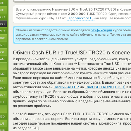
SDT
Всего по направлению Наличные EUR
TrueUSD TRC20 (TUSD) в Ковеле
→
SDT
Суммарный резерв обменников:
2 000 000
TUSD TRC20.
Средневзвеше
SDC
Официальный курс
EUR/USD
от
Европейского ЦБ
на текущее время сос
USD
Обмены наличных средств обычно проводятся
без фиксации
курса обмен
ZEC
фиксирования курса смотрите на сайте обменного пункта. Также эта 
TRX
сервисом в электронном письме.
BNB
Обмен Cash EUR на TrueUSD TRC20 в Ковеле
SOL
В приведенной таблице вы можете увидеть ряд обменников, кажды
RAM
→
автоматический обмен Кэш в евро
Криптовалюта True USD в сет
обращайте также свое внимание на метки, которые иногда указыва
быстрого перехода на сайт обменного пункта нажмите один раз мы
MZ
Если после перехода на сайт обменника вами не была обнаружена
RUB
советуем сразу же обратиться к менеджеру сайта. Бывают разные с
автоматический обмен
Наличные EUR
на
TrueUSD TRC20 (TUSD)
в 
USD
обмен валют вручную. Если же выбранный вами обменник так и не 
USD
cryptocurrency in TRC20 network, будьте добры, поставьте нас в и
принять меры по решению проблем с владельцем сайта-обменника, 
CNY
до решения проблемы.
→
Часто бывает так, что курсы Cash-EUR
TUSD-TRC20 намного выгод
USD
обменника через наш сервис. Если вы еще ни разу не меняли элек
сегодня ваше первое посещение нашей системы мониторинга, прос
RUB
из раздела FAQ.
EUR