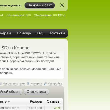
На новый сайт
шаем оценить!
74
Обменников:
616
Обновление:
00:13:58
тнерам
Помощь
FAQ
Контакты
SD) в Ковеле
→
ичные EUR
TrueUSD TRC20 (TUSD) по
 обмена, обращайте внимание также и на
ернет-сервисом обменники проходят
в первый раз, рекомендован специальный
ange.ru.
Несоответствие
История
Настройка
йной обмен
Статистика
аете
Резерв
Отзывы
▼
339
2 000 000
4874
TUSD TRC20