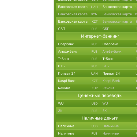
Банковская карта
Банковская карта
UAH
Банковская карта
Банковская карта
BYN
Банковская карта
Банковская карта
KZT
СБП
СБП
RUB
Интернет-банкинг
Сбербанк
Сбербанк
RUB
Альфа-Банк
Альфа-Банк
RUB
Т-Банк
Т-Банк
RUB
ВТБ
ВТБ
RUB
Приват 24
Приват 24
UAH
Kaspi Bank
Kaspi Bank
KZT
Revolut
Revolut
EUR
Денежные переводы
WU
WU
USD
ЗК
ЗК
RUB
Наличные деньги
Наличные
Наличные
USD
Наличные
Наличные
RUB