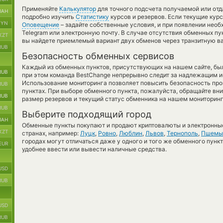
Применяйте
Калькулятор
для точного подсчета получаемой или от
UAH
подробно изучить
Статистику
курсов и резервов. Если текущие кур
BYN
Оповещение
– задайте собственные условия, и при появлении необ
Telegram или электронную почту. В случае отсутствия обменных п
KZT
вы найдете приемлемый вариант двух обменов через транзитную в
RUB
Безопасность обменных сервисов
Каждый из обменных пунктов, присутствующих на нашем сайте, бы
RUB
при этом команда BestChange непрерывно следит за надлежащим и
Использование мониторинга позволяет повысить безопасность пр
RUB
пунктах. При выборе обменного пункта, пожалуйста, обращайте вн
RUB
размер резервов и текущий статус обменника на нашем мониторинг
RUB
Выберите подходящий город
UAH
Обменные пункты покупают и продают криптовалюты и электронные
KZT
странах, например:
Луцк
,
Ровно
,
Люблин
,
Львов
,
Тернополь
,
Пшемы
городах могут отличаться даже у одного и того же обменного пункт
EUR
удобнее ввести или вывести наличные средства.
USD
RUB
USD
RUB