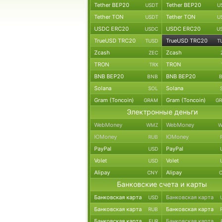
Tether BEP20
Tether BEP20
USDT
U
Tether TON
Tether TON
USDT
U
USDC ERC20
USDC ERC20
USDC
U
TrueUSD TRC20
TrueUSD TRC20
TUSD
T
Zcash
Zcash
ZEC
TRON
TRON
TRX
BNB BEP20
BNB BEP20
BNB
Solana
Solana
SOL
Gram (Toncoin)
Gram (Toncoin)
GRAM
G
Электронные деньги
WebMoney
WebMoney
WMZ
W
ЮMoney
ЮMoney
RUB
PayPal
PayPal
USD
Volet
Volet
USD
Alipay
Alipay
CNY
Банковские счета и карты
Банковская карта
Банковская карта
USD
Банковская карта
Банковская карта
RUB
Банковская карта
Банковская карта
EUR