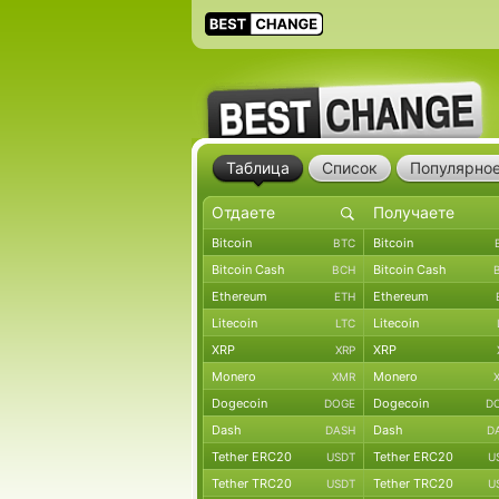
Таблица
Список
Популярно
Bitcoin
Bitcoin
BTC
Bitcoin Cash
Bitcoin Cash
BCH
Ethereum
Ethereum
ETH
Litecoin
Litecoin
LTC
XRP
XRP
XRP
Monero
Monero
XMR
Dogecoin
Dogecoin
DOGE
D
Dash
Dash
DASH
D
Tether ERC20
Tether ERC20
USDT
U
Tether TRC20
Tether TRC20
USDT
U