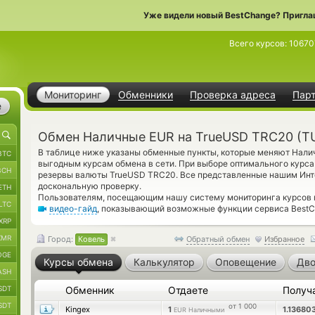
Уже видели новый BestChange? Пригла
Всего курсов:
10670
Мониторинг
Обменники
Проверка адреса
Пар
е
Обмен Наличные EUR на TrueUSD TRC20 (TU
В таблице ниже указаны обменные пункты, которые меняют Нал
BTC
выгодным курсам обмена в сети. При выборе оптимального курса
BCH
резервы валюты TrueUSD TRC20. Все представленные нашим Инт
доскональную проверку.
ETH
Пользователям, посещающим нашу систему мониторинга курсов 
LTC
видео-гайд
, показывающий возможные функции сервиса BestCh
XRP
XMR
Город:
Ковель
Обратный обмен
Избранное
OGE
Курсы обмена
Калькулятор
Оповещение
Дво
ASH
SDT
Обменник
Отдаете
Получ
SDT
от 1 000
Kingex
1
1.13680
EUR Наличными