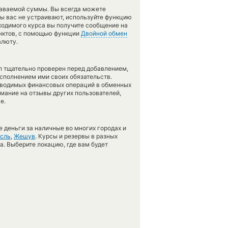
даваемой суммы. Вы всегда можете
сы вас не устраивают, используйте функцию
ходимого курса вы получите сообщение на
унктов, с помощью функции
Двойной обмен
алюту.
л тщательно проверен перед добавлением,
сполнением ими своих обязательств.
оводимых финансовых операций в обменных
имание на отзывы других пользователей,
е.
 деньги за наличные во многих городах и
сль
,
Жешув
. Курсы и резервы в разных
а. Выберите локацию, где вам будет