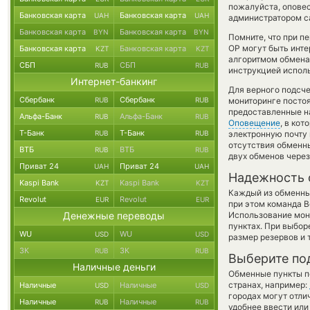
пожалуйста, опове
Банковская карта
Банковская карта
UAH
UAH
администратором са
Банковская карта
Банковская карта
BYN
BYN
Помните, что при п
OP могут быть инте
Банковская карта
Банковская карта
KZT
KZT
алгоритмом обмена 
СБП
СБП
RUB
RUB
инструкцией испол
Интернет-банкинг
Для верного подсче
Сбербанк
Сбербанк
RUB
RUB
мониторинге посто
предоставленные н
Альфа-Банк
Альфа-Банк
RUB
RUB
Оповещение
, в ко
Т-Банк
Т-Банк
RUB
RUB
электронную почту 
отсутствия обменн
ВТБ
ВТБ
RUB
RUB
двух обменов через
Приват 24
Приват 24
UAH
UAH
Надежность 
Kaspi Bank
Kaspi Bank
KZT
KZT
Каждый из обменны
Revolut
Revolut
EUR
EUR
при этом команда 
Денежные переводы
Использование мон
пунктах. При выбор
WU
WU
USD
USD
размер резервов и 
ЗК
ЗК
RUB
RUB
Выберите по
Наличные деньги
Обменные пункты по
странах, например:
Наличные
Наличные
USD
USD
городах могут отли
Наличные
Наличные
RUB
RUB
удобнее ввести или