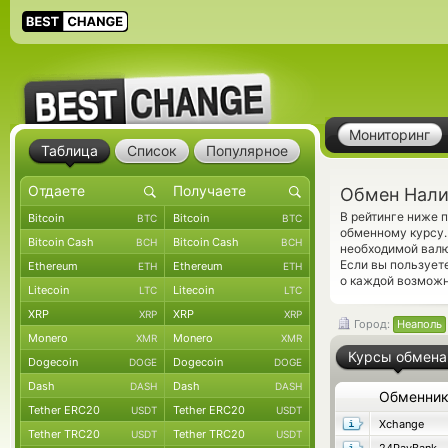
Мониторинг
Таблица
Список
Популярное
Обмен Нали
В рейтинге ниже 
Bitcoin
Bitcoin
BTC
BTC
обменному курсу.
Bitcoin Cash
Bitcoin Cash
BCH
BCH
необходимой валю
Если вы пользует
Ethereum
Ethereum
ETH
ETH
о каждой возможн
Litecoin
Litecoin
LTC
LTC
XRP
XRP
XRP
XRP
Город:
Неаполь
Monero
Monero
XMR
XMR
Курсы обмена
Dogecoin
Dogecoin
DOGE
DOGE
Dash
Dash
DASH
DASH
Обменни
Tether ERC20
Tether ERC20
USDT
USDT
Xchange
Tether TRC20
Tether TRC20
USDT
USDT