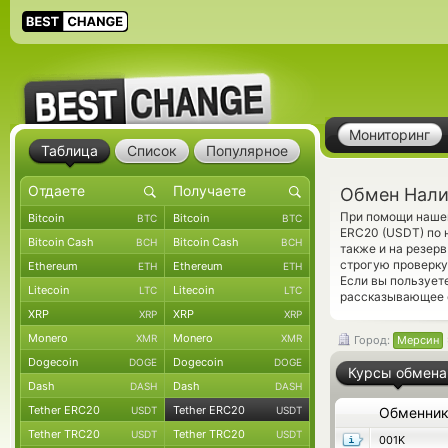
Мониторинг
Таблица
Список
Популярное
Обмен Нали
При помощи нашег
Bitcoin
Bitcoin
BTC
BTC
ERC20 (USDT) по 
Bitcoin Cash
Bitcoin Cash
BCH
BCH
также и на резер
строгую проверку
Ethereum
Ethereum
ETH
ETH
Если вы пользует
Litecoin
Litecoin
LTC
LTC
рассказывающее 
XRP
XRP
XRP
XRP
Monero
Monero
XMR
XMR
Город:
Мерсин
Dogecoin
Dogecoin
DOGE
DOGE
Курсы обмена
Dash
Dash
DASH
DASH
Tether ERC20
Tether ERC20
USDT
USDT
Обменни
Tether TRC20
Tether TRC20
USDT
USDT
001K