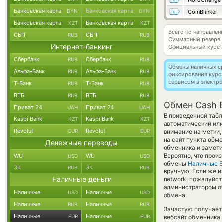
NordChange
Банковская карта
Банковская карта
BYN
BYN
CoinBlinker
Банковская карта
Банковская карта
KZT
KZT
Всего по направле
СБП
СБП
RUB
RUB
Суммарный резерв
Интернет-банкинг
Официальный курс
Сбербанк
Сбербанк
RUB
RUB
Обмены наличных с
Альфа-Банк
Альфа-Банк
RUB
RUB
фиксирования курс
сервисом в электр
Т-Банк
Т-Банк
RUB
RUB
ВТБ
ВТБ
RUB
RUB
Обмен Cash 
Приват 24
Приват 24
UAH
UAH
В приведенной табл
Kaspi Bank
Kaspi Bank
KZT
KZT
автоматический ил
Revolut
Revolut
EUR
EUR
внимание на метки,
на сайт пункта обм
Денежные переводы
обменника и замети
Вероятно, что прои
WU
WU
USD
USD
обмены
Наличные 
ЗК
ЗК
RUB
RUB
вручную. Если же и
Наличные деньги
network, пожалуйс
администратором об
Наличные
Наличные
USD
USD
обмена.
Наличные
Наличные
RUB
RUB
Зачастую получает
Наличные
Наличные
EUR
EUR
вебсайт обменника 