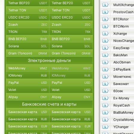
Tether BEP20
Tether BEP20
USDT
USDT
MultiXchang
Tether TON
Tether TON
USDT
USDT
ProstovCash
USDC ERC20
USDC ERC20
USDC
USDC
BTCRotor
Zcash
Zcash
ZEC
ZEC
BTCWorm
TRON
TRON
TRX
TRX
Xchange
BNB BEP20
BNB BEP20
BNB
BNB
NicexChange
Solana
Solana
SOL
SOL
EasySwap
Gram (Toncoin)
Gram (Toncoin)
GRAM
GRAM
BaksMan
Электронные деньги
AbcObmen
WebMoney
WebMoney
WMZ
WMZ
24PayBank
ЮMoney
ЮMoney
RUB
RUB
Монеткинс
PayPal
PayPal
USD
USD
Банкомат
Volet
Volet
USD
USD
60сек
Alipay
Alipay
CNY
CNY
Ex-Money
Банковские счета и карты
RoyalCash
Банковская карта
Банковская карта
USD
USD
BlaBlaMoney
Банковская карта
Банковская карта
RUB
RUB
CrystalMone
Банковская карта
Банковская карта
EUR
EUR
YChanger
Банковская карта
Банковская карта
UAH
UAH