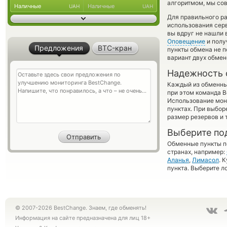
алгоритмом, мы сов
Наличные
Наличные
UAH
UAH
Для правильного ра
использования серв
вы вдруг не нашли 
Оповещение
и полу
Предложения
BTC-кран
пункты обмена не п
вариант двух обме
Надежность 
Каждый из обменны
при этом команда 
Использование мон
пунктах. При выбор
размер резервов и 
Выберите по
Обменные пункты по
странах, например:
Аланья
,
Лимасол
. 
пункта. Выберите л
© 2007-2026 BestChange. Знаем, где обменять!
Информация на сайте предназначена для лиц 18+