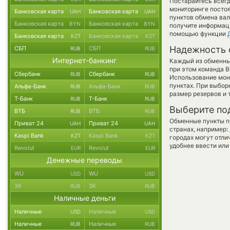
Постарайтесь всег
мониторинге посто
Банковская карта
Банковская карта
UAH
UAH
пунктов обмена вал
Банковская карта
Банковская карта
BYN
BYN
получите информаци
помощью функции
Банковская карта
Банковская карта
KZT
KZT
Надежность 
СБП
СБП
RUB
RUB
Интернет-банкинг
Каждый из обменны
при этом команда 
Сбербанк
Сбербанк
RUB
RUB
Использование мон
пунктах. При выбор
Альфа-Банк
Альфа-Банк
RUB
RUB
размер резервов и 
Т-Банк
Т-Банк
RUB
RUB
Выберите по
ВТБ
ВТБ
RUB
RUB
Обменные пункты по
Приват 24
Приват 24
UAH
UAH
странах, например:
Kaspi Bank
Kaspi Bank
KZT
KZT
городах могут отли
удобнее ввести или
Revolut
Revolut
EUR
EUR
Денежные переводы
WU
WU
USD
USD
ЗК
ЗК
RUB
RUB
Наличные деньги
Наличные
Наличные
USD
USD
Наличные
Наличные
RUB
RUB