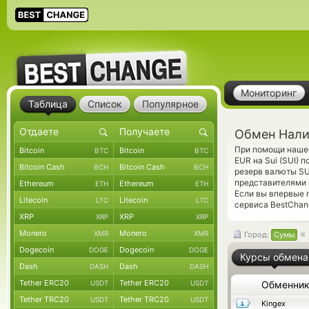
Мониторинг
Таблица
Список
Популярное
Обмен Налич
При помощи нашег
Bitcoin
Bitcoin
BTC
BTC
EUR на Sui (SUI)
Bitcoin Cash
Bitcoin Cash
BCH
BCH
резерв валюты SU
представителями
Ethereum
Ethereum
ETH
ETH
Если вы впервые 
Litecoin
Litecoin
LTC
LTC
сервиса BestChan
XRP
XRP
XRP
XRP
Monero
Monero
XMR
XMR
Город:
Сумы
Dogecoin
Dogecoin
DOGE
DOGE
Курсы обмена
Dash
Dash
DASH
DASH
Tether ERC20
Tether ERC20
USDT
USDT
Обменни
Tether TRC20
Tether TRC20
USDT
USDT
Kingex