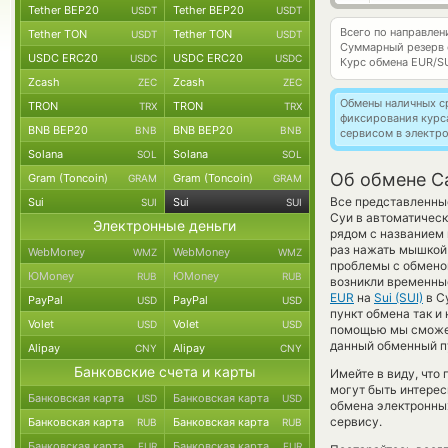
Tether BEP20
Tether BEP20
USDT
USDT
Всего по направле
Tether TON
Tether TON
USDT
USDT
Суммарный резерв
USDC ERC20
USDC ERC20
USDC
USDC
Курс обмена
EUR/S
Zcash
Zcash
ZEC
ZEC
Обмены наличных с
TRON
TRON
TRX
TRX
фиксирования курс
BNB BEP20
BNB BEP20
BNB
BNB
сервисом в электр
Solana
Solana
SOL
SOL
Об обмене Ca
Gram (Toncoin)
Gram (Toncoin)
GRAM
GRAM
Все представленные
Sui
Sui
SUI
SUI
Суи в автоматическ
Электронные деньги
рядом с названием 
раз нажать мышкой 
WebMoney
WebMoney
WMZ
WMZ
проблемы с обменом
ЮMoney
ЮMoney
RUB
RUB
возникли временные
EUR
на
Sui (SUI)
в С
PayPal
PayPal
USD
USD
пункт обмена так и 
Volet
Volet
USD
USD
помощью мы сможем
данный обменный пу
Alipay
Alipay
CNY
CNY
Банковские счета и карты
Имейте в виду, что
могут быть интерес
Банковская карта
Банковская карта
USD
USD
обмена электронных
сервису.
Банковская карта
Банковская карта
RUB
RUB
Банковская карта
Банковская карта
EUR
EUR