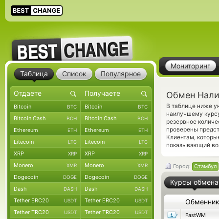
Мониторинг
Таблица
Список
Популярное
Обмен Нали
В таблице ниже у
Bitcoin
Bitcoin
BTC
BTC
наилучшему курсу
Bitcoin Cash
Bitcoin Cash
BCH
BCH
резервное количе
проверены предс
Ethereum
Ethereum
ETH
ETH
Клиентам, которы
Litecoin
Litecoin
LTC
LTC
показывающий во
XRP
XRP
XRP
XRP
Monero
Monero
XMR
XMR
Город:
Стамбул
Dogecoin
Dogecoin
DOGE
DOGE
Курсы обмена
Dash
Dash
DASH
DASH
Tether ERC20
Tether ERC20
USDT
USDT
Обменни
Tether TRC20
Tether TRC20
USDT
USDT
FastWM