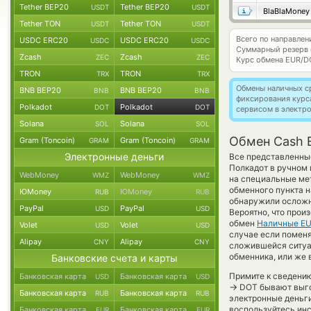
Tether BEP20
Tether BEP20
USDT
USDT
BlaBlaMoney
Tether TON
Tether TON
USDT
USDT
Всего по направле
USDC ERC20
USDC ERC20
USDC
USDC
Суммарный резерв
Zcash
Zcash
ZEC
ZEC
Курс обмена
EUR/D
TRON
TRON
TRX
TRX
Обмены наличных с
BNB BEP20
BNB BEP20
BNB
BNB
фиксирования курс
Polkadot
Polkadot
DOT
DOT
сервисом в электр
Solana
Solana
SOL
SOL
Обмен Cash E
Gram (Toncoin)
Gram (Toncoin)
GRAM
GRAM
Электронные деньги
Все представленны
Полкадот в ручном 
WebMoney
WebMoney
WMZ
WMZ
на специальные мет
обменного пункта н
ЮMoney
ЮMoney
RUB
RUB
обнаружили осложн
PayPal
PayPal
USD
USD
Вероятно, что прои
обмен
Наличные E
Volet
Volet
USD
USD
случае если поменя
Alipay
Alipay
CNY
CNY
сложившейся ситуа
обменника, или же 
Банковские счета и карты
Примите к сведению
Банковская карта
Банковская карта
USD
USD
→
DOT бывают выгод
Банковская карта
Банковская карта
RUB
RUB
электронные деньг
воспользуйтесь инс
Банковская карта
Банковская карта
EUR
EUR