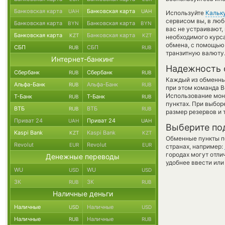
Банковская карта
Банковская карта
UAH
UAH
Используйте
Кальк
сервисом вы, в люб
Банковская карта
Банковская карта
BYN
BYN
вас не устраивают
Банковская карта
Банковская карта
KZT
KZT
необходимого курса
обмена, с помощью
СБП
СБП
RUB
RUB
транзитную валюту
Интернет-банкинг
Надежность 
Сбербанк
Сбербанк
RUB
RUB
Каждый из обменны
Альфа-Банк
Альфа-Банк
RUB
RUB
при этом команда 
Использование мон
Т-Банк
Т-Банк
RUB
RUB
пунктах. При выбор
ВТБ
ВТБ
RUB
RUB
размер резервов и 
Приват 24
Приват 24
UAH
UAH
Выберите по
Kaspi Bank
Kaspi Bank
KZT
KZT
Обменные пункты по
Revolut
Revolut
EUR
EUR
странах, например:
городах могут отли
Денежные переводы
удобнее ввести или
WU
WU
USD
USD
ЗК
ЗК
RUB
RUB
Наличные деньги
Наличные
Наличные
USD
USD
Наличные
Наличные
RUB
RUB