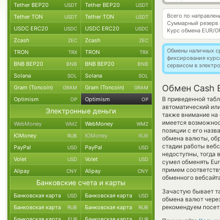
Tether BEP20
Tether BEP20
USDT
USDT
Всего по направле
Tether TON
Tether TON
USDT
USDT
Суммарный резерв
USDC ERC20
USDC ERC20
USDC
USDC
Курс обмена
EUR/O
Zcash
Zcash
ZEC
ZEC
Обмены наличных с
TRON
TRON
TRX
TRX
фиксирования курс
BNB BEP20
BNB BEP20
BNB
BNB
сервисом в электр
Solana
Solana
SOL
SOL
Обмен Cash 
Gram (Toncoin)
Gram (Toncoin)
GRAM
GRAM
В приведенной табл
Optimism
Optimism
OP
OP
автоматический ил
Электронные деньги
также внимание на 
имеется возможнос
WebMoney
WebMoney
WMZ
WMZ
позиции с его назв
ЮMoney
ЮMoney
RUB
RUB
обмена валюты, обр
стадии работы веб
PayPal
PayPal
USD
USD
недоступны, тогда 
Volet
Volet
USD
USD
сумел обменять Euro
примем соответств
Alipay
Alipay
CNY
CNY
обменного вебсайта
Банковские счета и карты
Зачастую бывает т
Банковская карта
Банковская карта
USD
USD
обмена валют через
рекомендуем посети
Банковская карта
Банковская карта
RUB
RUB
Банковская карта
Банковская карта
EUR
EUR