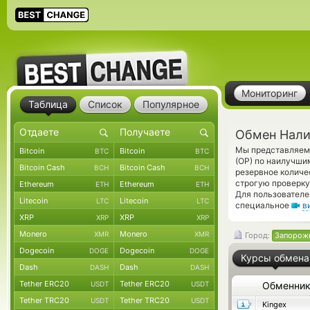
Мониторинг
Таблица
Список
Популярное
Обмен Нали
Мы представляем 
Bitcoin
Bitcoin
BTC
BTC
(OP) по наилучши
Bitcoin Cash
Bitcoin Cash
BCH
BCH
резервное количе
строгую проверку
Ethereum
Ethereum
ETH
ETH
Для пользователе
Litecoin
Litecoin
LTC
LTC
специальное
в
XRP
XRP
XRP
XRP
Monero
Monero
XMR
XMR
Город:
Запорож
Dogecoin
Dogecoin
DOGE
DOGE
Курсы обмена
Dash
Dash
DASH
DASH
Tether ERC20
Tether ERC20
USDT
USDT
Обменни
Tether TRC20
Tether TRC20
USDT
USDT
Kingex