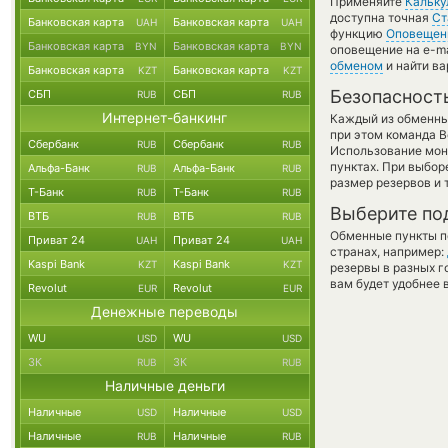
Применяйте
Кальку
доступна точная
Ст
Банковская карта
Банковская карта
UAH
UAH
функцию
Оповещен
Банковская карта
Банковская карта
BYN
BYN
оповещение на e-ma
обменом
и найти в
Банковская карта
Банковская карта
KZT
KZT
Безопасност
СБП
СБП
RUB
RUB
Интернет-банкинг
Каждый из обменны
при этом команда 
Сбербанк
Сбербанк
RUB
RUB
Использование мон
пунктах. При выбор
Альфа-Банк
Альфа-Банк
RUB
RUB
размер резервов и 
Т-Банк
Т-Банк
RUB
RUB
Выберите по
ВТБ
ВТБ
RUB
RUB
Обменные пункты по
Приват 24
Приват 24
UAH
UAH
странах, например:
Kaspi Bank
Kaspi Bank
KZT
KZT
резервы в разных г
вам будет удобнее 
Revolut
Revolut
EUR
EUR
Денежные переводы
WU
WU
USD
USD
ЗК
ЗК
RUB
RUB
Наличные деньги
Наличные
Наличные
USD
USD
Наличные
Наличные
RUB
RUB