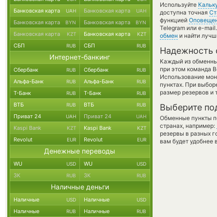
Используйте
Кальк
Банковская карта
Банковская карта
UAH
UAH
доступна точная
Ст
функцией
Оповеще
Банковская карта
Банковская карта
BYN
BYN
Telegram или e-mai
Банковская карта
Банковская карта
KZT
KZT
обмен
и найти лучш
СБП
СБП
RUB
RUB
Надежность 
Интернет-банкинг
Каждый из обменны
при этом команда 
Сбербанк
Сбербанк
RUB
RUB
Использование мон
Альфа-Банк
Альфа-Банк
RUB
RUB
пунктах. При выбор
размер резервов и 
Т-Банк
Т-Банк
RUB
RUB
ВТБ
ВТБ
RUB
RUB
Выберите по
Приват 24
Приват 24
UAH
UAH
Обменные пункты по
странах, например:
Kaspi Bank
Kaspi Bank
KZT
KZT
резервы в разных г
Revolut
Revolut
EUR
EUR
вам будет удобнее 
Денежные переводы
WU
WU
USD
USD
ЗК
ЗК
RUB
RUB
Наличные деньги
Наличные
Наличные
USD
USD
Наличные
Наличные
RUB
RUB