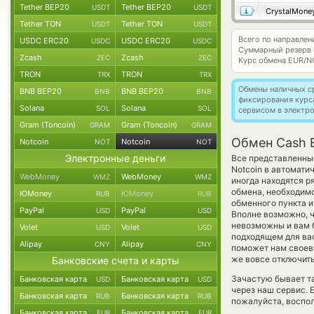
Tether BEP20
Tether BEP20
USDT
USDT
CrystalMone
Tether TON
Tether TON
USDT
USDT
Всего по направле
USDC ERC20
USDC ERC20
USDC
USDC
Суммарный резерв
Zcash
Zcash
ZEC
ZEC
Курс обмена
EUR/N
TRON
TRON
TRX
TRX
Обмены наличных с
BNB BEP20
BNB BEP20
BNB
BNB
фиксирования курс
Solana
Solana
SOL
SOL
сервисом в электр
Gram (Toncoin)
Gram (Toncoin)
GRAM
GRAM
Обмен Cash 
Notcoin
Notcoin
NOT
NOT
Электронные деньги
Все представленны
Notcoin в автомати
WebMoney
WebMoney
WMZ
WMZ
иногда находятся р
обмена, необходимо
ЮMoney
ЮMoney
RUB
RUB
обменного пункта и
PayPal
PayPal
USD
USD
Вполне возможно, 
невозможны и вам б
Volet
Volet
USD
USD
подходящем для вас
Alipay
Alipay
CNY
CNY
поможет нам своев
же вовсе отключить
Банковские счета и карты
Зачастую бывает т
Банковская карта
Банковская карта
USD
USD
через наш сервис. 
Банковская карта
Банковская карта
RUB
RUB
пожалуйста, воспол
Банковская карта
Банковская карта
EUR
EUR