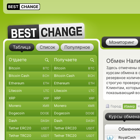
Мониторинг
Таблица
Список
Популярное
Обмен Нали
Здесь отмечены 
Bitcoin
Bitcoin
BTC
BTC
курсам обмена в 
Bitcoin Cash
Bitcoin Cash
BCH
BCH
резервное количе
строгую проверку
Ethereum
Ethereum
ETH
ETH
Клиентам, которы
Litecoin
Litecoin
LTC
LTC
показывающий воз
XRP
XRP
XRP
XRP
Monero
Monero
XMR
XMR
Город:
Измир
Dogecoin
Dogecoin
DOGE
DOGE
Курсы обмена
Dash
Dash
DASH
DASH
Tether ERC20
Tether ERC20
USDT
USDT
Обменни
Tether TRC20
Tether TRC20
USDT
USDT
RoyalCash