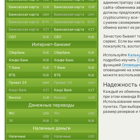
администратору сай
Банковская карта
Банковская карта
EUR
EUR
сайта-обменника а
должны предложить 
Банковская карта
Банковская карта
UAH
UAH
cryptocurrency все
Банковская карта
Банковская карта
BYN
BYN
сумеем своевремен
обмена валют из ре
Банковская карта
Банковская карта
KZT
KZT
Зачастую бывает та
СБП
СБП
RUB
RUB
сервис. Если вы ни
Интернет-банкинг
пожалуйста, воспол
Сбербанк
Сбербанк
RUB
RUB
Используйте
Кальк
подробно изучить
С
Альфа-Банк
Альфа-Банк
RUB
RUB
функцией
Оповеще
Т-Банк
Т-Банк
RUB
RUB
оповещение на элек
можете воспользо
ВТБ
ВТБ
RUB
RUB
Приват 24
Приват 24
UAH
UAH
Надежность 
Kaspi Bank
Kaspi Bank
KZT
KZT
Каждый из обменны
при этом команда 
Revolut
Revolut
EUR
EUR
Использование мон
Денежные переводы
пунктах. При выбор
размер резервов и 
WU
WU
USD
USD
ЗК
ЗК
RUB
RUB
Наличные деньги
Наличные
Наличные
USD
USD