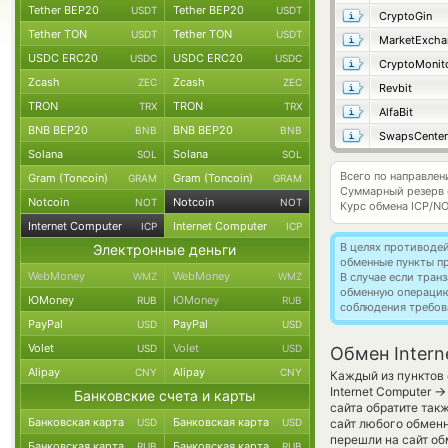
Tether BEP20
Tether BEP20
USDT
USDT
CryptoGin
Tether TON
Tether TON
USDT
USDT
MarketExcha
USDC ERC20
USDC ERC20
USDC
USDC
CryptoMonit
Zcash
Zcash
ZEC
ZEC
Revbit
TRON
TRON
TRX
TRX
AlfaBit
BNB BEP20
BNB BEP20
BNB
BNB
SwapsCenter
Solana
Solana
SOL
SOL
Всего по направлени
Gram (Toncoin)
Gram (Toncoin)
GRAM
GRAM
Суммарный резерв
Notcoin
Notcoin
NOT
NOT
Курс обмена
ICP/N
Internet Computer
Internet Computer
ICP
ICP
В целях противоде
Электронные деньги
обменные пункты п
WebMoney
WebMoney
WMZ
WMZ
В случае если тра
обменную операци
ЮMoney
ЮMoney
RUB
RUB
соблюдения требов
PayPal
PayPal
USD
USD
Volet
Volet
USD
USD
Обмен Intern
Alipay
Alipay
CNY
CNY
Каждый из пунктов 
→
Internet Computer
Банковские счета и карты
сайта обратите так
Банковская карта
Банковская карта
USD
USD
сайт любого обменн
перешли на сайт об
Банковская карта
Банковская карта
RUB
RUB