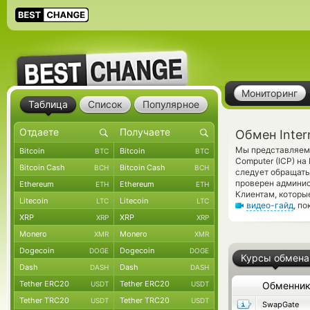
Мониторинг
Таблица
Список
Популярное
Обмен Inter
Мы представляем 
Bitcoin
Bitcoin
BTC
BTC
Computer (ICP) н
Bitcoin Cash
Bitcoin Cash
BCH
BCH
следует обращать
проверен админис
Ethereum
Ethereum
ETH
ETH
Клиентам, которы
Litecoin
Litecoin
LTC
LTC
видео-гайд
, п
XRP
XRP
XRP
XRP
Monero
Monero
XMR
XMR
Dogecoin
Dogecoin
DOGE
DOGE
Курсы обмена
Dash
Dash
DASH
DASH
Tether ERC20
Tether ERC20
USDT
USDT
Обменни
Tether TRC20
Tether TRC20
USDT
USDT
SwapGate