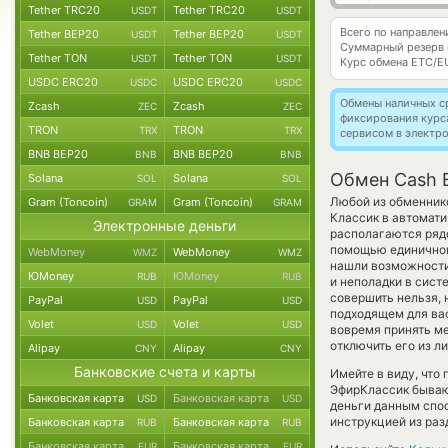
Tether TRC20
Tether TRC20
USDT
USDT
Всего по направле
Tether BEP20
Tether BEP20
USDT
USDT
Суммарный резерв
Tether TON
Tether TON
USDT
USDT
Курс обмена
ETC/E
USDC ERC20
USDC ERC20
USDC
USDC
Обмены наличных с
Zcash
Zcash
ZEC
ZEC
фиксирования курс
TRON
TRON
TRX
TRX
сервисом в электр
BNB BEP20
BNB BEP20
BNB
BNB
Обмен Cash E
Solana
Solana
SOL
SOL
Любой из обменнико
Gram (Toncoin)
Gram (Toncoin)
GRAM
GRAM
Классик в автомати
Электронные деньги
располагаются рядо
помощью единичного
WebMoney
WebMoney
WMZ
WMZ
нашли возможности 
ЮMoney
ЮMoney
RUB
RUB
и неполадки в сист
совершить нельзя, н
PayPal
PayPal
USD
USD
подходящем для вас
Volet
Volet
USD
USD
вовремя принять м
отключить его из л
Alipay
Alipay
CNY
CNY
Банковские счета и карты
Имейте в виду, что
ЭфирКлассик бывают
Банковская карта
Банковская карта
USD
USD
деньги данным спос
инструкцией из раз
Банковская карта
Банковская карта
RUB
RUB
Банковская карта
Банковская карта
EUR
EUR