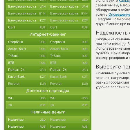
Используйте
Кальк
сервисом вы, в люб
Банковская карта
Банковская карта
UAH
UAH
обнаружили в рейти
Банковская карта
Банковская карта
BYN
BYN
услугу
Оповещени
Telegram. Если обм
Банковская карта
Банковская карта
KZT
KZT
двух обменов при 
СБП
СБП
RUB
RUB
Надежность 
Интернет-банкинг
Каждый из обменны
Сбербанк
Сбербанк
RUB
RUB
при этом команда 
Использование мон
Альфа-Банк
Альфа-Банк
RUB
RUB
пунктах. При выбор
Т-Банк
Т-Банк
RUB
RUB
размер резервов и 
ВТБ
ВТБ
RUB
RUB
Выберите по
Приват 24
Приват 24
UAH
UAH
Обменные пункты по
Kaspi Bank
Kaspi Bank
KZT
KZT
странах, например:
разных городах мог
Revolut
Revolut
EUR
EUR
удобнее ввести или
Денежные переводы
WU
WU
USD
USD
ЗК
ЗК
RUB
RUB
Наличные деньги
Наличные
Наличные
USD
USD
Наличные
Наличные
RUB
RUB