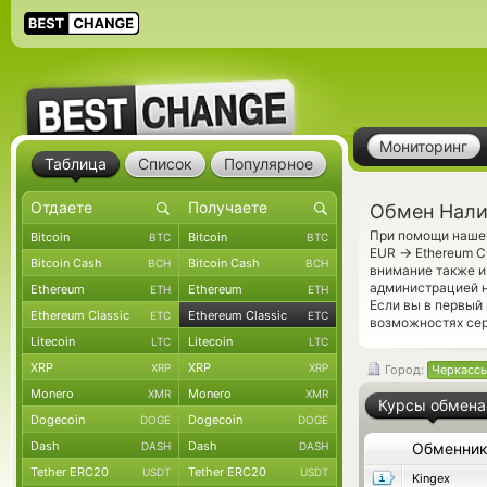
Мониторинг
Таблица
Список
Популярное
Обмен Налич
При помощи нашег
Bitcoin
Bitcoin
BTC
BTC
→
EUR
Ethereum C
Bitcoin Cash
Bitcoin Cash
BCH
BCH
внимание также и
администрацией н
Ethereum
Ethereum
ETH
ETH
Если вы в первый
Ethereum Classic
Ethereum Classic
ETC
ETC
возможностях сер
Litecoin
Litecoin
LTC
LTC
XRP
XRP
XRP
XRP
Город:
Черкасс
Monero
Monero
XMR
XMR
Курсы обмена
Dogecoin
Dogecoin
DOGE
DOGE
Dash
Dash
DASH
DASH
Обменни
Tether ERC20
Tether ERC20
USDT
USDT
Kingex