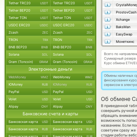
Tether TRC20
Tether TRC20
USDT
USDT
CrystalMone
Tether BEP20
Tether BEP20
USDT
USDT
ProstovCash
Tether TON
Tether TON
USDT
USDT
Xchange
USDC ERC20
USDC ERC20
USDC
USDC
BaksMan
Zcash
Zcash
ZEC
ZEC
EasySwap
TRON
TRON
TRX
TRX
Монеткинс
BNB BEP20
BNB BEP20
BNB
BNB
Всего по направле
Solana
Solana
SOL
SOL
Суммарный резерв
Gram (Toncoin)
Gram (Toncoin)
GRAM
GRAM
Курс обмена
ETH/E
Электронные деньги
Обмены наличных с
WebMoney
WebMoney
WMZ
WMZ
фиксирования курс
ЮMoney
ЮMoney
RUB
RUB
сервисом в электр
PayPal
PayPal
USD
USD
Об обмене C
Volet
Volet
USD
USD
В приведенной табл
Alipay
Alipay
CNY
CNY
совершить ручной 
Банковские счета и карты
обращать внимание 
возможность попаст
Банковская карта
Банковская карта
USD
USD
названием. Если по
Банковская карта
Банковская карта
RUB
RUB
советуем сразу же 
стадии работы веб
Банковская карта
Банковская карта
EUR
EUR