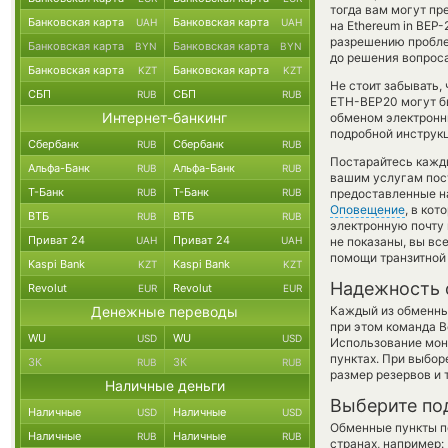
тогда вам могут пр
Банковская карта
Банковская карта
UAH
UAH
на Ethereum in BEP
разрешению проблем
Банковская карта
Банковская карта
BYN
BYN
до решения вопроса
Банковская карта
Банковская карта
KZT
KZT
Не стоит забывать,
СБП
СБП
RUB
RUB
ETH-BEP20 могут бы
Интернет-банкинг
обменом электронны
подробной инструкц
Сбербанк
Сбербанк
RUB
RUB
Постарайтесь кажд
Альфа-Банк
Альфа-Банк
RUB
RUB
вашим услугам пос
Т-Банк
Т-Банк
RUB
RUB
предоставленные н
Оповещение
, в ко
ВТБ
ВТБ
RUB
RUB
электронную почту 
Приват 24
Приват 24
UAH
UAH
не показаны, вы вс
помощи транзитной
Kaspi Bank
Kaspi Bank
KZT
KZT
Надежность 
Revolut
Revolut
EUR
EUR
Денежные переводы
Каждый из обменны
при этом команда 
WU
WU
USD
USD
Использование мон
пунктах. При выбор
ЗК
ЗК
RUB
RUB
размер резервов и 
Наличные деньги
Выберите по
Наличные
Наличные
USD
USD
Обменные пункты по
Наличные
Наличные
RUB
RUB
странах, например: