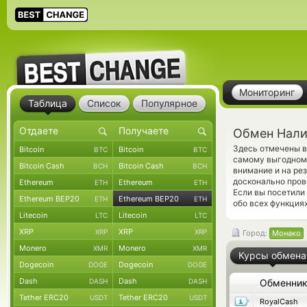
Мониторинг
Таблица
Список
Популярное
Обмен Нали
Здесь отмечены в
Bitcoin
Bitcoin
BTC
BTC
самому выгодному
Bitcoin Cash
Bitcoin Cash
BCH
BCH
внимание и на ре
досконально про
Ethereum
Ethereum
ETH
ETH
Если вы посетили
Ethereum BEP20
Ethereum BEP20
ETH
ETH
обо всех функциях
Litecoin
Litecoin
LTC
LTC
XRP
XRP
XRP
XRP
Город:
Монако
Monero
Monero
XMR
XMR
Курсы обмена
Dogecoin
Dogecoin
DOGE
DOGE
Dash
Dash
DASH
DASH
Обменни
Tether ERC20
Tether ERC20
USDT
USDT
RoyalCash