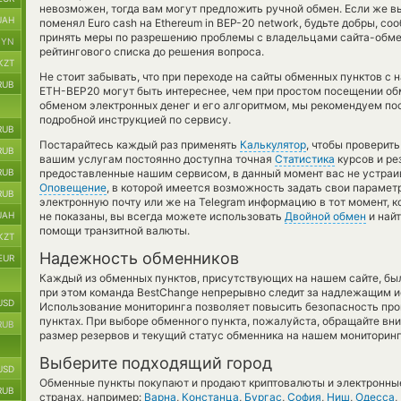
невозможен, тогда вам могут предложить ручной обмен. Если же в
UAH
поменял Euro cash на Ethereum in BEP-20 network, будьте добры, с
принять меры по разрешению проблемы с владельцами сайта-обмен
BYN
рейтингового списка до решения вопроса.
KZT
Не стоит забывать, что при переходе на сайты обменных пунктов с
RUB
ETH-BEP20 могут быть интереснее, чем при простом посещении об
обменом электронных денег и его алгоритмом, мы рекомендуем пос
подробной инструкцией по сервису.
RUB
Постарайтесь каждый раз применять
Калькулятор
, чтобы проверит
RUB
вашим услугам постоянно доступна точная
Статистика
курсов и ре
RUB
предоставленные нашим сервисом, в данный момент вас не устраи
Оповещение
, в которой имеется возможность задать свои парамет
RUB
электронную почту или же на Telegram информацию в тот момент, ко
UAH
не показаны, вы всегда можете использовать
Двойной обмен
и найт
помощи транзитной валюты.
KZT
Надежность обменников
EUR
Каждый из обменных пунктов, присутствующих на нашем сайте, бы
при этом команда BestChange непрерывно следит за надлежащим и
USD
Использование мониторинга позволяет повысить безопасность пр
пунктах. При выборе обменного пункта, пожалуйста, обращайте вн
RUB
размер резервов и текущий статус обменника на нашем мониторинг
Выберите подходящий город
USD
Обменные пункты покупают и продают криптовалюты и электронные
RUB
странах, например:
Варна
,
Констанца
,
Бургас
,
София
,
Ниш
,
Одесса
,