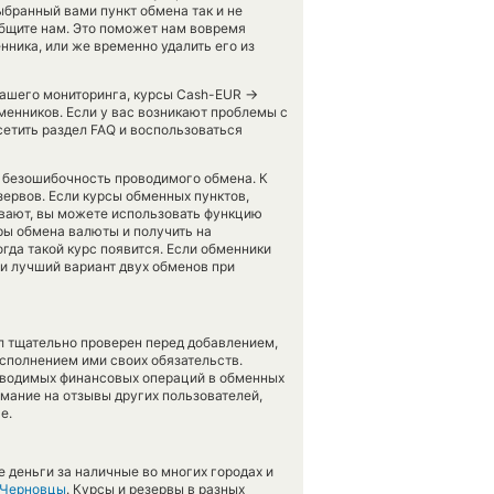
ыбранный вами пункт обмена так и не
ообщите нам. Это поможет нам вовремя
ника, или же временно удалить его из
→
 нашего мониторинга, курсы Cash-EUR
менников. Если у вас возникают проблемы с
етить раздел FAQ и воспользоваться
ь безошибочность проводимого обмена. К
зервов. Если курсы обменных пунктов,
вают, вы можете использовать функцию
ры обмена валюты и получить на
гда такой курс появится. Если обменники
и лучший вариант двух обменов при
л тщательно проверен перед добавлением,
сполнением ими своих обязательств.
оводимых финансовых операций в обменных
имание на отзывы других пользователей,
е.
 деньги за наличные во многих городах и
Черновцы
. Курсы и резервы в разных