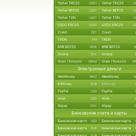
Tether TRC20
Tether TRC20
USDT
U
Tether BEP20
Tether BEP20
USDT
U
Tether TON
Tether TON
USDT
U
USDC ERC20
USDC ERC20
USDC
U
Zcash
Zcash
ZEC
TRON
TRON
TRX
BNB BEP20
BNB BEP20
BNB
Solana
Solana
SOL
Gram (Toncoin)
Gram (Toncoin)
GRAM
G
Электронные деньги
WebMoney
WebMoney
WMZ
W
ЮMoney
ЮMoney
RUB
PayPal
PayPal
USD
Volet
Volet
USD
Alipay
Alipay
CNY
Банковские счета и карты
Банковская карта
Банковская карта
USD
Банковская карта
Банковская карта
RUB
Банковская карта
Банковская карта
EUR