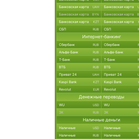
Банковская карта
Банковская карта
UAH
Банковская карта
Банковская карта
BYN
Банковская карта
Банковская карта
KZT
СБП
СБП
RUB
Интернет-банкинг
Сбербанк
Сбербанк
RUB
Альфа-Банк
Альфа-Банк
RUB
Т-Банк
Т-Банк
RUB
ВТБ
ВТБ
RUB
Приват 24
Приват 24
UAH
Kaspi Bank
Kaspi Bank
KZT
Revolut
Revolut
EUR
Денежные переводы
WU
WU
USD
ЗК
ЗК
RUB
Наличные деньги
Наличные
Наличные
USD
Наличные
Наличные
RUB