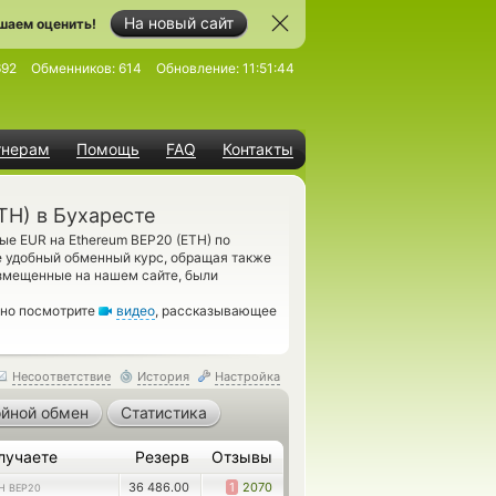
На новый сайт
шаем оценить!
692
Обменников:
614
Обновление:
11:51:44
тнерам
Помощь
FAQ
Контакты
TH) в Бухаресте
е EUR на Ethereum BEP20 (ETH) по
е удобный обменный курс, обращая также
азмещенные на нашем сайте, были
ьно посмотрите
видео
, рассказывающее
Несоответствие
История
Настройка
йной обмен
Статистика
лучаете
Резерв
Отзывы
36 486.00
1
2070
H BEP20