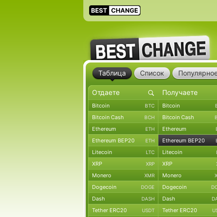
Таблица
Список
Популярно
Bitcoin
Bitcoin
BTC
Bitcoin Cash
Bitcoin Cash
BCH
Ethereum
Ethereum
ETH
Ethereum BEP20
Ethereum BEP20
ETH
Litecoin
Litecoin
LTC
XRP
XRP
XRP
Monero
Monero
XMR
Dogecoin
Dogecoin
DOGE
D
Dash
Dash
DASH
D
Tether ERC20
Tether ERC20
USDT
U