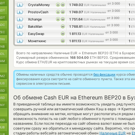
SDT
от 3 000
CrystalMoney
1 749.02
1
EUR Наличными
ET
SDT
от 3 000
ProstovCash
1 749.07
1
EUR Наличными
ET
SDT
от 3 000
Xchange
1 751.64
1
EUR Наличными
ET
SDC
от 3 000
BaksMan
1 768.61
1
EUR Наличными
ET
ZEC
от 3 000
EasySwap
1 811.13
1
EUR Наличными
ET
TRX
от 3 000
Монеткинс
1 811.13
1
EUR Наличными
ET
BNB
Всего по направлению Наличные EUR
Ethereum BEP20 (ETH) в Бухаре
→
SOL
Суммарный резерв обменников:
168 504.00
ETH BEP20.
Средневзвешен
RAM
Курс обмена
ETH/EUR
на криптовалютных рынках на текущее время со
Обмены наличных средств обычно проводятся
без фиксации
курса обмен
MZ
фиксирования курса смотрите на сайте обменного пункта. Также эта 
RUB
сервисом в электронном письме.
USD
Об обмене Cash EUR на Ethereum BEP20 в Бу
USD
В приведенной таблице вы имеете возможность увидеть ряд пункто
CNY
→
совершить ручной или автоматический обмен Кэш в евро
Криптов
обращать внимание на метки, которые могут располагаться рядом 
возможность попасть на сайт любого обменного пункта с помощью
USD
названием. Если после перехода на сайт обмена валют вами не бы
RUB
советуем сразу же обратиться к менеджеру сайта. Вероятно, что п
стадии работы вебсайта автоматический обмен
Наличные EUR
на
E
EUR