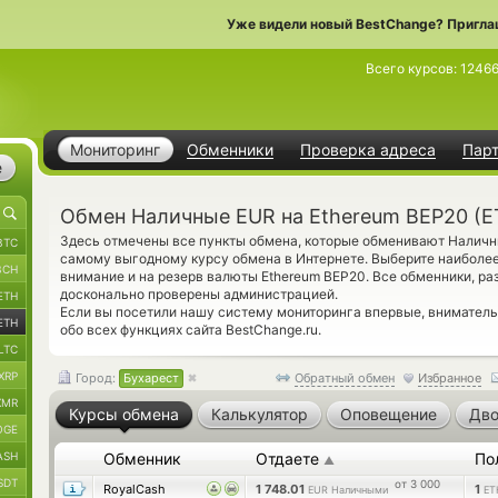
Уже видели новый BestChange? Пригла
Всего курсов:
1246
Мониторинг
Обменники
Проверка адреса
Пар
е
Обмен Наличные EUR на Ethereum BEP20 (E
Здесь отмечены все пункты обмена, которые обменивают Наличны
BTC
самому выгодному курсу обмена в Интернете. Выберите наиболе
BCH
внимание и на резерв валюты Ethereum BEP20. Все обменники, р
досконально проверены администрацией.
ETH
Если вы посетили нашу систему мониторинга впервые, внимател
ETH
обо всех функциях сайта BestChange.ru.
LTC
XRP
Город:
Бухарест
Обратный обмен
Избранное
XMR
Курсы обмена
Калькулятор
Оповещение
Дво
OGE
ASH
Обменник
Отдаете
По
▲
SDT
от 3 000
RoyalCash
1 748.01
1
EUR Наличными
ET