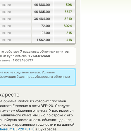
46 888.00
596
H BEP20
46 885.00
8517
H BEP20
36 484.00
8210
H BEP20
72.00
8024
H BEP20
127.00
815
H BEP20
1 562.00
418
H BEP20
сте работает
7
надежных обменных пунктов.
ный курс обмена:
1 750.012659
ставляет
1 663.180717
а после создания заявки. Условия
информация будет продублирована обменным
харесте
в обмена, любой из которых способен
алюта Ethereum в сети BEP-20. Следует
с именем обменного пункта. У вас имеется
 единичного клика мышью по строке с его
ла найдена возможность обменять деньги,
роизошли временные трудности и на данной
thereum BEP20 (ETH)
в Бухаресте