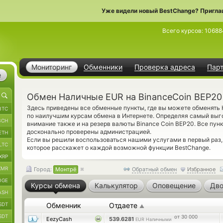
Уже видели новый BestChange? Пригла
Всего курсов:
10688
Мониторинг
Обменники
Проверка адреса
Пар
е
Обмен Наличные EUR на BinanceCoin BEP20
Здесь приведены все обменные пункты, где вы можете обменят
BTC
по наилучшим курсам обмена в Интернете. Определяя самый выго
BCH
внимание также и на резерв валюты Binance Coin BEP20. Все пун
досконально проверены администрацией.
ETH
Если вы решили воспользоваться нашими услугами в первый раз
LTC
которое расскажет о каждой возможной функции BestChange.
XRP
XMR
Город:
Монтрё
Обратный обмен
Избранное
OGE
Курсы обмена
Калькулятор
Оповещение
Дво
ASH
SDT
Обменник
Отдаете
▲
SDT
от 30 000
EezyCash
539.6281
EUR Наличными