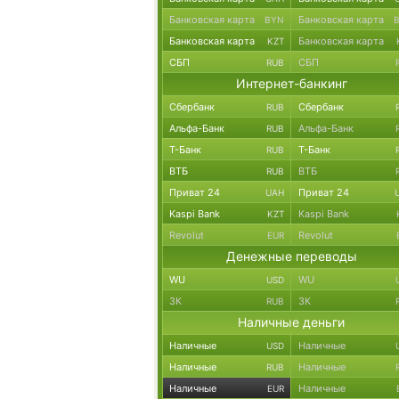
Банковская карта
Банковская карта
BYN
Банковская карта
Банковская карта
KZT
СБП
СБП
RUB
Интернет-банкинг
Сбербанк
Сбербанк
RUB
Альфа-Банк
Альфа-Банк
RUB
Т-Банк
Т-Банк
RUB
ВТБ
ВТБ
RUB
Приват 24
Приват 24
UAH
Kaspi Bank
Kaspi Bank
KZT
Revolut
Revolut
EUR
Денежные переводы
WU
WU
USD
ЗК
ЗК
RUB
Наличные деньги
Наличные
Наличные
USD
Наличные
Наличные
RUB
Наличные
Наличные
EUR