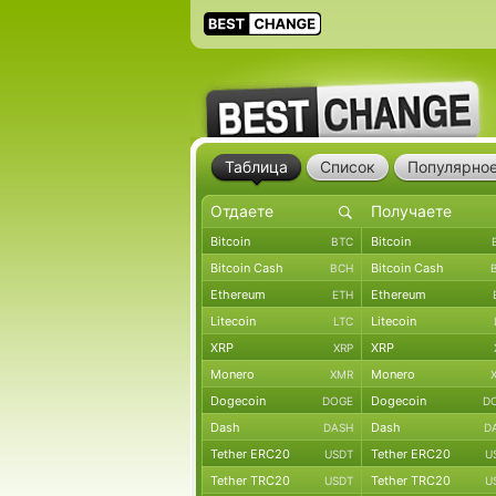
Таблица
Список
Популярно
Bitcoin
Bitcoin
BTC
Bitcoin Cash
Bitcoin Cash
BCH
Ethereum
Ethereum
ETH
Litecoin
Litecoin
LTC
XRP
XRP
XRP
Monero
Monero
XMR
Dogecoin
Dogecoin
DOGE
D
Dash
Dash
DASH
D
Tether ERC20
Tether ERC20
USDT
U
Tether TRC20
Tether TRC20
USDT
U