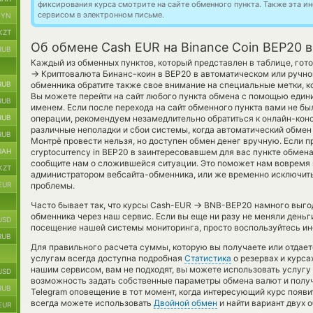
фиксирования курса смотрите на сайте обменного пункта. Также эта 
сервисом в электронном письме.
BYN
KZT
Об обмене Cash EUR на Binance Coin BEP20 
RUB
Каждый из обменных пунктов, который представлен в таблице, гот
→
Криптовалюта Бинанс-коин в BEP20 в автоматическом или ручно
RUB
обменника обратите также свое внимание на специальные метки, ко
Вы можете перейти на сайт любого пункта обмена с помощью един
RUB
именем. Если после перехода на сайт обменного пункта вами не 
RUB
операции, рекомендуем незамедлительно обратиться к онлайн-конс
различные неполадки и сбои системы, когда автоматический обме
RUB
Монтрё провести нельзя, но доступен обмен денег вручную. Если пр
UAH
cryptocurrency in BEP20 в заинтересовавшем для вас пункте обмен
сообщите нам о сложившейся ситуации. Это поможет нам вовремя
KZT
администратором вебсайта-обменника, или же временно исключить 
EUR
проблемы.
→
Часто бывает так, что курсы Cash-EUR
BNB-BEP20 намного выгодн
обменника через наш сервис. Если вы еще ни разу не меняли день
USD
посещение нашей системы мониторинга, просто воспользуйтесь инс
RUB
Для правильного расчета суммы, которую вы получаете или отдае
услугам всегда доступна подробная
Статистика
о резервах и курса
нашим сервисом, вам не подходят, вы можете использовать услугу
USD
возможность задать собственные параметры обмена валют и получ
RUB
Telegram оповещение в тот момент, когда интересующий курс появи
всегда можете использовать
Двойной обмен
и найти вариант двух 
EUR