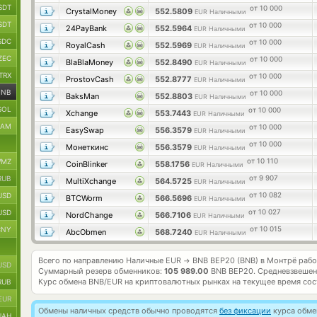
SDT
от 10 000
CrystalMoney
552.5809
EUR Наличными
SDT
от 10 000
24PayBank
552.5964
EUR Наличными
SDC
от 10 000
RoyalCash
552.5969
EUR Наличными
ZEC
от 10 000
BlaBlaMoney
552.8490
EUR Наличными
TRX
от 10 000
ProstovCash
552.8777
EUR Наличными
BNB
от 10 000
BaksMan
552.8803
EUR Наличными
SOL
от 10 000
Xchange
553.7443
EUR Наличными
RAM
от 10 000
EasySwap
556.3579
EUR Наличными
от 10 000
Монеткинс
556.3579
EUR Наличными
от 10 110
MZ
CoinBlinker
558.1756
EUR Наличными
от 9 907
RUB
MultiXchange
564.5725
EUR Наличными
от 10 082
USD
BTCWorm
566.5696
EUR Наличными
от 10 027
USD
NordChange
566.7106
EUR Наличными
от 10 015
CNY
AbcObmen
568.7240
EUR Наличными
Всего по направлению Наличные EUR
BNB BEP20 (BNB) в Монтрё раб
→
USD
Суммарный резерв обменников:
105 989.00
BNB BEP20.
Средневзвешен
Курс обмена
BNB/EUR
на криптовалютных рынках на текущее время со
RUB
EUR
Обмены наличных средств обычно проводятся
без фиксации
курса обмен
UAH