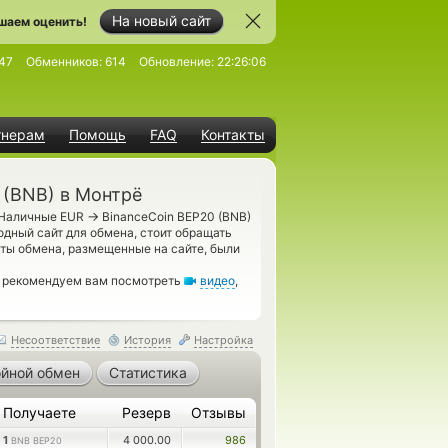
На новый сайт
шаем оценить!
47
Обменников:
614
Обновление:
22:26:06
тнерам
Помощь
FAQ
Контакты
 (BNB) в Монтрё
→
ь Наличные EUR
BinanceCoin BEP20 (BNB)
дный сайт для обмена, стоит обращать
кты обмена, размещенные на сайте, были
, рекомендуем вам посмотреть
видео
,
Несоответствие
История
Настройка
йной обмен
Статистика
Получаете
Резерв
Отзывы
1
4 000.00
986
BNB BEP20