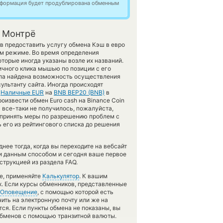
информация будет продублирована обменным
в Монтрё
ов предоставить услугу обмена Кэш в евро
м режиме. Во время определения
торые иногда указаны возле их названий.
ичного клика мышью по позиции с его
была найдена возможность осуществления
ультанту сайта. Иногда происходят
н
Наличные EUR
на
BNB BEP20 (BNB)
в
оизвести обмен Euro cash на Binance Coin
а все-таки не получилось, пожалуйста,
 принять меры по разрешению проблем с
его из рейтингового списка до решения
ее тогда, когда вы переходите на вебсайт
ги данным способом и сегодня ваше первое
трукцией из раздела FAQ.
те, применяйте
Калькулятор
. К вашим
х. Если курсы обменников, представленные
Оповещение
, с помощью которой есть
ить на электронную почту или же на
тся. Если пункты обмена не показаны, вы
обменов с помощью транзитной валюты.