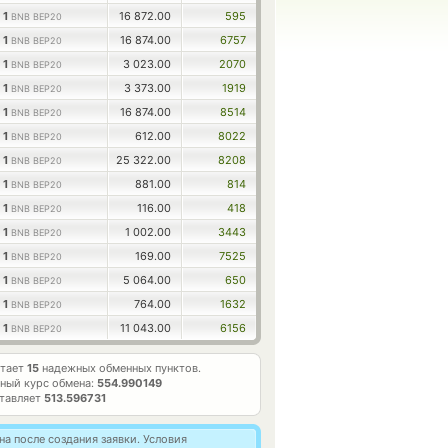
1
16 872.00
595
BNB BEP20
1
16 874.00
6757
BNB BEP20
1
3 023.00
2070
BNB BEP20
1
3 373.00
1919
BNB BEP20
1
16 874.00
8514
BNB BEP20
1
612.00
8022
BNB BEP20
1
25 322.00
8208
BNB BEP20
1
881.00
814
BNB BEP20
1
116.00
418
BNB BEP20
1
1 002.00
3443
BNB BEP20
1
169.00
7525
BNB BEP20
1
5 064.00
650
BNB BEP20
1
764.00
1632
BNB BEP20
1
11 043.00
6156
BNB BEP20
отает
15
надежных обменных пунктов.
ный курс обмена:
554.990149
ставляет
513.596731
а после создания заявки. Условия