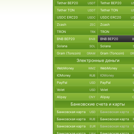
Tether BEP20
Tether BEP20
USDT
U
Tether TON
Tether TON
USDT
U
USDC ERC20
USDC ERC20
USDC
U
Zcash
Zcash
ZEC
TRON
TRON
TRX
BNB BEP20
BNB BEP20
BNB
Solana
Solana
SOL
Gram (Toncoin)
Gram (Toncoin)
GRAM
G
Электронные деньги
WebMoney
WebMoney
WMZ
W
ЮMoney
ЮMoney
RUB
PayPal
PayPal
USD
Volet
Volet
USD
Alipay
Alipay
CNY
Банковские счета и карты
Банковская карта
Банковская карта
USD
Банковская карта
Банковская карта
RUB
Банковская карта
Банковская карта
EUR
Банковская карта
Банковская карта
UAH