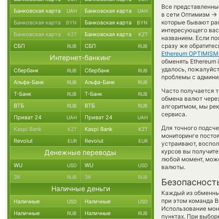
Все представленны
Банковская карта
Банковская карта
UAH
UAH
→
в сети Оптимизм
которые бывают рас
Банковская карта
Банковская карта
BYN
BYN
интересующего вас 
Банковская карта
Банковская карта
KZT
KZT
названием. Если по
сразу же обратитес
СБП
СБП
RUB
RUB
Ethereum OPTIMISM
Интернет-банкинг
обменять Ethereum 
удалось, пожалуйст
Сбербанк
Сбербанк
RUB
RUB
проблемы с админис
Альфа-Банк
Альфа-Банк
RUB
RUB
Часто получается т
Т-Банк
Т-Банк
RUB
RUB
обмена валют через
ВТБ
ВТБ
RUB
RUB
алгоритмом, мы рек
сервиса.
Приват 24
Приват 24
UAH
UAH
Для точного подсче
Kaspi Bank
Kaspi Bank
KZT
KZT
мониторинге посто
Revolut
Revolut
EUR
EUR
устраивают, воспо
курсов вы получите
Денежные переводы
любой момент, мож
WU
WU
USD
USD
валюты.
ЗК
ЗК
RUB
RUB
Безопасност
Наличные деньги
Каждый из обменны
при этом команда 
Наличные
Наличные
USD
USD
Использование мон
Наличные
Наличные
RUB
RUB
пунктах. При выбор