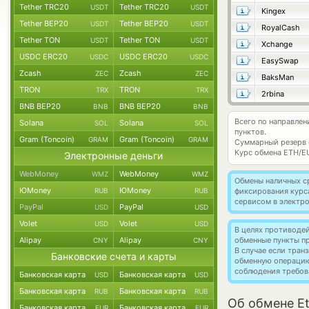
Tether TRC20
Tether TRC20
USDT
USDT
Kingex
Tether BEP20
Tether BEP20
USDT
USDT
RoyalCash
Tether TON
Tether TON
USDT
USDT
Xchange
USDC ERC20
USDC ERC20
USDC
USDC
EasySwap
Zcash
Zcash
ZEC
ZEC
BaksMan
TRON
TRON
TRX
TRX
2rbina
BNB BEP20
BNB BEP20
BNB
BNB
Всего по направле
Solana
Solana
SOL
SOL
пунктов.
Gram (Toncoin)
Gram (Toncoin)
GRAM
GRAM
Суммарный резерв
Курс обмена
ETH/E
Электронные деньги
WebMoney
WebMoney
WMZ
WMZ
Обмены наличных с
ЮMoney
ЮMoney
RUB
RUB
фиксирования курс
сервисом в электр
PayPal
PayPal
USD
USD
Volet
Volet
USD
USD
В целях противоде
Alipay
Alipay
обменные пункты п
CNY
CNY
В случае если тра
Банковские счета и карты
обменную операци
соблюдения требов
Банковская карта
Банковская карта
USD
USD
Банковская карта
Банковская карта
RUB
RUB
Об обмене E
Банковская карта
Банковская карта
EUR
EUR