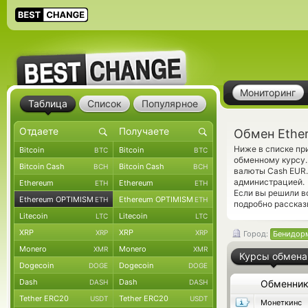
Мониторинг
Таблица
Список
Популярное
Обмен Ethe
Ниже в списке пр
Bitcoin
Bitcoin
BTC
BTC
обменному курсу.
Bitcoin Cash
Bitcoin Cash
BCH
BCH
валюты Cash EUR.
администрацией.
Ethereum
Ethereum
ETH
ETH
Если вы решили в
Ethereum OPTIMISM
Ethereum OPTIMISM
ETH
ETH
подробно рассказ
Litecoin
Litecoin
LTC
LTC
XRP
XRP
XRP
XRP
Город:
Бенидор
Monero
Monero
XMR
XMR
Курсы обмена
Dogecoin
Dogecoin
DOGE
DOGE
Dash
Dash
DASH
DASH
Обменни
Tether ERC20
Tether ERC20
USDT
USDT
Монеткинс