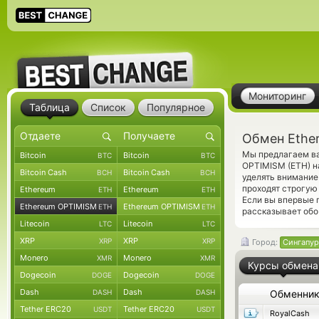
Мониторинг
Таблица
Список
Популярное
Обмен Ethe
Мы предлагаем ва
Bitcoin
Bitcoin
BTC
BTC
OPTIMISM (ETH) н
Bitcoin Cash
Bitcoin Cash
BCH
BCH
уделять внимание
проходят строгую
Ethereum
Ethereum
ETH
ETH
Если вы впервые 
Ethereum OPTIMISM
Ethereum OPTIMISM
ETH
ETH
рассказывает обо
Litecoin
Litecoin
LTC
LTC
XRP
XRP
XRP
XRP
Город:
Сингапур
Monero
Monero
XMR
XMR
Курсы обмена
Dogecoin
Dogecoin
DOGE
DOGE
Dash
Dash
DASH
DASH
Обменни
Tether ERC20
Tether ERC20
USDT
USDT
RoyalCash