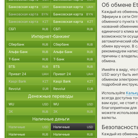
Об обмене E
Банковская карта
Банковская карта
UAH
UAH
Каждый из обменных
Банковская карта
Банковская карта
BYN
BYN
Эфириум в сети Оп
обменного пункта т
Банковская карта
Банковская карта
KZT
KZT
названий обменнико
СБП
СБП
RUB
RUB
единичного клика м
Интернет-банкинг
возможности осущес
автоматический о
Сбербанк
Сбербанк
RUB
RUB
обмен вручную. В сл
рекомендуем напис
Альфа-Банк
Альфа-Банк
RUB
RUB
причины с владельц
Т-Банк
Т-Банк
RUB
RUB
обмена.
ВТБ
ВТБ
RUB
RUB
Имейте в виду, что
Приват 24
Приват 24
UAH
UAH
USD могут быть инт
обменом электронны
Kaspi Bank
Kaspi Bank
KZT
KZT
подробной инструкц
Revolut
Revolut
EUR
EUR
Используйте
Кальк
Денежные переводы
всегда доступна т
вам курс, не стоит
WU
WU
USD
USD
благоприятном для 
ЗК
ЗК
RUB
RUB
можете использов
валюты.
Наличные деньги
Безопасност
Наличные
Наличные
USD
USD
Каждый из обменны
Наличные
Наличные
RUB
RUB