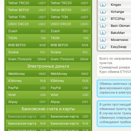
Tether TRC20
Tether TRC20
USDT
USDT
Kingex
Tether BEP20
Tether BEP20
USDT
USDT
Xchange
Tether TON
Tether TON
USDT
USDT
BTC2Pay
USDC ERC20
USDC ERC20
USDC
USDC
Best-Obmen
Zcash
Zcash
ZEC
ZEC
BaksMan
TRON
TRON
TRX
TRX
Монеткинс
BNB BEP20
BNB BEP20
BNB
BNB
EasySwap
Solana
Solana
SOL
SOL
Всего по направле
Gram (Toncoin)
Gram (Toncoin)
GRAM
GRAM
пунктов.
Электронные деньги
Суммарный резерв
Курс обмена
ETH/U
WebMoney
WebMoney
WMZ
WMZ
ЮMoney
ЮMoney
RUB
RUB
Обмены наличных с
PayPal
PayPal
USD
USD
фиксирования курс
сервисом в электр
Volet
Volet
USD
USD
Alipay
Alipay
CNY
CNY
В целях противоде
Банковские счета и карты
обменные пункты п
В случае если тра
Банковская карта
Банковская карта
USD
USD
обменную операци
соблюдения требов
Банковская карта
Банковская карта
RUB
RUB
Банковская карта
Банковская карта
EUR
EUR