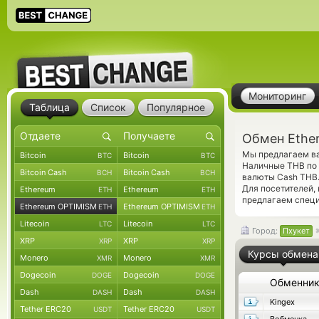
Мониторинг
Таблица
Список
Популярное
Обмен Ethe
Мы предлагаем ва
Bitcoin
Bitcoin
BTC
BTC
Наличные THB по 
Bitcoin Cash
Bitcoin Cash
BCH
BCH
валюты Cash THB.
Для посетителей,
Ethereum
Ethereum
ETH
ETH
предлагаем спец
Ethereum OPTIMISM
Ethereum OPTIMISM
ETH
ETH
Litecoin
Litecoin
LTC
LTC
Город:
Пхукет
XRP
XRP
XRP
XRP
Курсы обмена
Monero
Monero
XMR
XMR
Dogecoin
Dogecoin
DOGE
DOGE
Обменни
Dash
Dash
DASH
DASH
Kingex
Tether ERC20
Tether ERC20
USDT
USDT