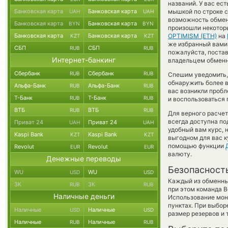
названий. У вас ес
Банковская карта
Банковская карта
мышкой по строке с
UAH
UAH
возможность обменя
Банковская карта
Банковская карта
BYN
BYN
произошли некотор
Банковская карта
Банковская карта
OPTIMISM (ETH)
на
KZT
KZT
же избранный вами п
СБП
СБП
RUB
RUB
пожалуйста, поста
Интернет-банкинг
владельцем обменни
Сбербанк
Сбербанк
RUB
RUB
Спешим уведомить,
обнаружить более 
Альфа-Банк
Альфа-Банк
RUB
RUB
вас возникли пробл
Т-Банк
Т-Банк
RUB
RUB
и воспользоваться 
ВТБ
ВТБ
RUB
RUB
Для верного расчет
всегда доступна п
Приват 24
Приват 24
UAH
UAH
удобный вам курс, 
Kaspi Bank
Kaspi Bank
KZT
KZT
выгодном для вас к
помощью функции
Revolut
Revolut
EUR
EUR
валюту.
Денежные переводы
Безопасност
WU
WU
USD
USD
Каждый из обменны
ЗК
ЗК
RUB
RUB
при этом команда 
Наличные деньги
Использование мон
пунктах. При выбор
Наличные
Наличные
USD
USD
размер резервов и 
Наличные
Наличные
RUB
RUB