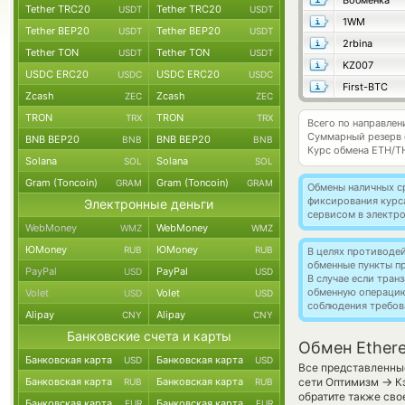
Вобменка
Tether TRC20
Tether TRC20
USDT
USDT
1WM
Tether BEP20
Tether BEP20
USDT
USDT
2rbina
Tether TON
Tether TON
USDT
USDT
KZ007
USDC ERC20
USDC ERC20
USDC
USDC
First-BTC
Zcash
Zcash
ZEC
ZEC
TRON
TRON
TRX
TRX
Всего по направле
Суммарный резерв
BNB BEP20
BNB BEP20
BNB
BNB
Курс обмена
ETH/T
Solana
Solana
SOL
SOL
Gram (Toncoin)
Gram (Toncoin)
GRAM
GRAM
Обмены наличных с
фиксирования курс
Электронные деньги
сервисом в электр
WebMoney
WebMoney
WMZ
WMZ
ЮMoney
ЮMoney
RUB
RUB
В целях противоде
обменные пункты п
PayPal
PayPal
USD
USD
В случае если тра
обменную операци
Volet
Volet
USD
USD
соблюдения требов
Alipay
Alipay
CNY
CNY
Банковские счета и карты
Обмен Ether
Банковская карта
Банковская карта
USD
USD
Все представленные
→
Банковская карта
Банковская карта
сети Оптимизм
Кэ
RUB
RUB
обратите также сво
Банковская карта
Банковская карта
EUR
EUR