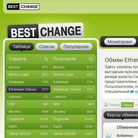
Мониторинг
Таблица
Список
Популярное
Обмен Ether
Здесь указаны пу
Bitcoin
Bitcoin
BTC
BTC
выгодным курсам 
Bitcoin Cash
Bitcoin Cash
BCH
BCH
резерв валюты Ca
представителями
Ethereum
Ethereum
ETH
ETH
Пользователям, п
Ethereum Classic
Ethereum Classic
ETC
ETC
специальный
в
Litecoin
Litecoin
LTC
LTC
XRP
XRP
XRP
XRP
Город:
Токио
Monero
Monero
XMR
XMR
Курсы обмена
Dogecoin
Dogecoin
DOGE
DOGE
Dash
Dash
DASH
DASH
Обменни
Tether ERC20
Tether ERC20
USDT
USDT
Вобменка