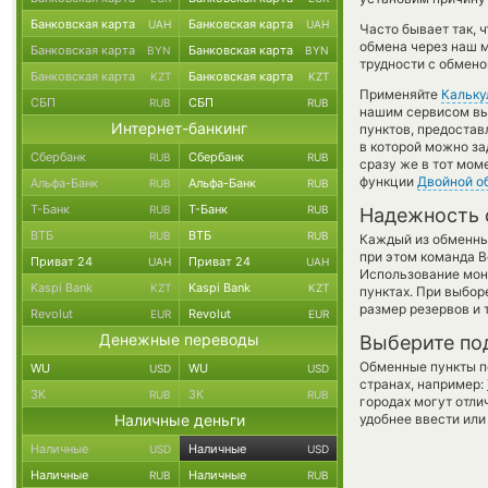
Банковская карта
Банковская карта
UAH
UAH
Часто бывает так, 
обмена через наш м
Банковская карта
Банковская карта
BYN
BYN
трудности с обмено
Банковская карта
Банковская карта
KZT
KZT
Применяйте
Кальку
СБП
СБП
RUB
RUB
нашим сервисом вы,
Интернет-банкинг
пунктов, предостав
в которой можно за
Сбербанк
Сбербанк
RUB
RUB
сразу же в тот мом
функции
Двойной о
Альфа-Банк
Альфа-Банк
RUB
RUB
Т-Банк
Т-Банк
RUB
RUB
Надежность 
ВТБ
ВТБ
RUB
RUB
Каждый из обменны
при этом команда 
Приват 24
Приват 24
UAH
UAH
Использование мон
Kaspi Bank
Kaspi Bank
KZT
KZT
пунктах. При выбор
размер резервов и 
Revolut
Revolut
EUR
EUR
Денежные переводы
Выберите по
Обменные пункты по
WU
WU
USD
USD
странах, например:
ЗК
ЗК
RUB
RUB
городах могут отли
Наличные деньги
удобнее ввести или
Наличные
Наличные
USD
USD
Наличные
Наличные
RUB
RUB