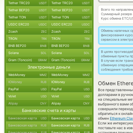
Tether TRC20
Tether TRC20
USDT
USDT
Всего по направлен
Tether BEP20
Tether BEP20
USDT
USDT
Суммарный резерв
Tether TON
Tether TON
USDT
USDT
Курс обмена
ETC/U
USDC ERC20
USDC ERC20
USDC
USDC
Обмены наличных с
Zcash
Zcash
ZEC
ZEC
фиксирования курс
TRON
TRON
TRX
TRX
сервисом в электр
BNB BEP20
BNB BEP20
BNB
BNB
В целях противоде
Solana
Solana
SOL
SOL
обменные пункты п
Gram (Toncoin)
Gram (Toncoin)
GRAM
GRAM
В случае если тра
обменную операци
Электронные деньги
соблюдения требов
WebMoney
WebMoney
WMZ
WMZ
ЮMoney
ЮMoney
RUB
RUB
Обмен Ethere
PayPal
PayPal
USD
USD
Все представленны
долларами в ручно
Volet
Volet
USD
USD
на специальные мет
Alipay
Alipay
CNY
CNY
выбранного вами о
совершили переход 
Банковские счета и карты
обратиться к онлай
Банковская карта
Банковская карта
обмен
Ethereum Clas
USD
USD
Если же интересующ
Банковская карта
Банковская карта
RUB
RUB
поставьте нас в и
Банковская карта
Банковская карта
установим причину 
EUR
EUR