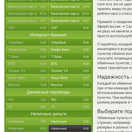
cash все же не уда
Банковская карта
Банковская карта
UAH
UAH
принять меры по ра
рейтингового списк
Банковская карта
Банковская карта
BYN
BYN
Банковская карта
Банковская карта
KZT
KZT
Примите к сведению
→
ЭфирКлассик
Cas
СБП
СБП
RUB
RUB
ни разу не меняли 
Интернет-банкинг
просто воспользуйт
Сбербанк
Сбербанк
RUB
RUB
Старайтесь каждый
мониторинге всегд
Альфа-Банк
Альфа-Банк
RUB
RUB
пунктов обмена вал
Т-Банк
Т-Банк
RUB
RUB
получите оповещени
обменных пунктов,
ВТБ
ВТБ
RUB
RUB
через транзитную в
Приват 24
Приват 24
UAH
UAH
Надежность 
Kaspi Bank
Kaspi Bank
KZT
KZT
Каждый из обменны
Revolut
Revolut
EUR
EUR
при этом команда 
Денежные переводы
Использование мон
пунктах. При выбор
WU
WU
USD
USD
размер резервов и 
ЗК
ЗК
RUB
RUB
Выберите по
Наличные деньги
Обменные пункты по
Наличные
Наличные
USD
USD
странах, например:
резервы в разных г
Наличные
Наличные
RUB
RUB
вам будет удобнее 