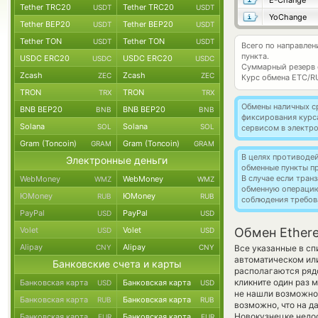
E-Change
Tether TRC20
Tether TRC20
USDT
USDT
YoChange
Tether BEP20
Tether BEP20
USDT
USDT
Tether TON
Tether TON
USDT
USDT
Всего по направлен
пункта.
USDC ERC20
USDC ERC20
USDC
USDC
Суммарный резерв
Zcash
Zcash
ZEC
ZEC
Курс обмена
ETC/R
TRON
TRON
TRX
TRX
Обмены наличных с
BNB BEP20
BNB BEP20
BNB
BNB
фиксирования курс
Solana
Solana
SOL
SOL
сервисом в электр
Gram (Toncoin)
Gram (Toncoin)
GRAM
GRAM
В целях противоде
Электронные деньги
обменные пункты п
В случае если тра
WebMoney
WebMoney
WMZ
WMZ
обменную операци
ЮMoney
ЮMoney
RUB
RUB
соблюдения требов
PayPal
PayPal
USD
USD
Volet
Volet
Обмен Ethere
USD
USD
Alipay
Alipay
CNY
CNY
Все указанные в сп
автоматическом или
Банковские счета и карты
располагаются рядо
кликните один раз 
Банковская карта
Банковская карта
USD
USD
не нашли возможнос
Банковская карта
Банковская карта
RUB
RUB
возможно, что на 
Новокузнецке недос
Банковская карта
Банковская карта
EUR
EUR