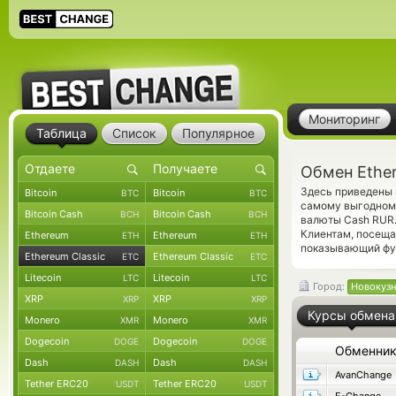
Мониторинг
Таблица
Список
Популярное
Обмен Ether
Здесь приведены 
Bitcoin
Bitcoin
BTC
BTC
самому выгодному
Bitcoin Cash
Bitcoin Cash
BCH
BCH
валюты Cash RUR.
Клиентам, посеща
Ethereum
Ethereum
ETH
ETH
показывающий фун
Ethereum Classic
Ethereum Classic
ETC
ETC
Litecoin
Litecoin
LTC
LTC
Город:
Новокузн
XRP
XRP
XRP
XRP
Курсы обмена
Monero
Monero
XMR
XMR
Dogecoin
Dogecoin
DOGE
DOGE
Обменни
Dash
Dash
DASH
DASH
AvanChange
Tether ERC20
Tether ERC20
USDT
USDT