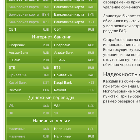
своевременно прим
Банковская карта
Банковская карта
удаление обменного
UAH
UAH
Банковская карта
Банковская карта
BYN
BYN
Зачастую бывает т
обменного пункта ч
Банковская карта
Банковская карта
KZT
KZT
у вас возникли зат
СБП
СБП
RUB
RUB
разделе FAQ.
Интернет-банкинг
Старайтесь всегда
использования наше
Сбербанк
Сбербанк
RUB
RUB
Если текущие курс
Альфа-Банк
Альфа-Банк
RUB
RUB
условия, и при поя
отсутствия пункто
Т-Банк
Т-Банк
RUB
RUB
обменов через тра
ВТБ
ВТБ
RUB
RUB
Надежность 
Приват 24
Приват 24
UAH
UAH
Каждый из обменны
Kaspi Bank
Kaspi Bank
KZT
KZT
при этом команда 
Revolut
Revolut
EUR
EUR
Использование мон
пунктах. При выбор
Денежные переводы
размер резервов и 
WU
WU
USD
USD
ЗК
ЗК
RUB
RUB
Наличные деньги
Наличные
Наличные
USD
USD
Наличные
Наличные
RUB
RUB