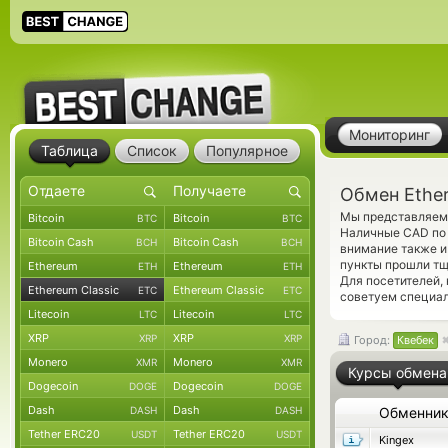
Мониторинг
Таблица
Список
Популярное
Обмен Ether
Мы представляем 
Bitcoin
Bitcoin
BTC
BTC
Наличные CAD по 
Bitcoin Cash
Bitcoin Cash
BCH
BCH
внимание также и
пункты прошли тщ
Ethereum
Ethereum
ETH
ETH
Для посетителей,
Ethereum Classic
Ethereum Classic
ETC
ETC
советуем специа
Litecoin
Litecoin
LTC
LTC
XRP
XRP
XRP
XRP
Город:
Квебек
Monero
Monero
XMR
XMR
Курсы обмена
Dogecoin
Dogecoin
DOGE
DOGE
Dash
Dash
DASH
DASH
Обменни
Tether ERC20
Tether ERC20
USDT
USDT
Kingex