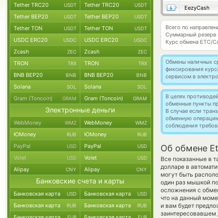
Tether TRC20
Tether TRC20
USDT
USDT
EezyCash
Tether BEP20
Tether BEP20
USDT
USDT
Всего по направлен
Tether TON
Tether TON
USDT
USDT
Суммарный резерв
USDC ERC20
USDC ERC20
USDC
USDC
Курс обмена
ETC/C
Zcash
Zcash
ZEC
ZEC
Обмены наличных с
TRON
TRON
TRX
TRX
фиксирования курс
BNB BEP20
BNB BEP20
BNB
BNB
сервисом в электр
Solana
Solana
SOL
SOL
В целях противоде
Gram (Toncoin)
Gram (Toncoin)
GRAM
GRAM
обменные пункты п
Электронные деньги
В случае если тра
обменную операци
WebMoney
WebMoney
WMZ
WMZ
соблюдения требов
ЮMoney
ЮMoney
RUB
RUB
PayPal
PayPal
USD
USD
Об обмене Et
Volet
Volet
USD
USD
Все показанные в 
долларе в автомат
Alipay
Alipay
CNY
CNY
могут быть располо
Банковские счета и карты
один раз мышкой по
осложнения с обмен
Банковская карта
Банковская карта
USD
USD
что на данный мом
Банковская карта
Банковская карта
и вам будет предлож
RUB
RUB
заинтересовавшем д
Банковская карта
Банковская карта
EUR
EUR