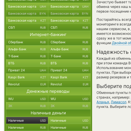
Зачастую бывает т
Банковская карта
Банковская карта
обмена через наш м
UAH
UAH
первое посещение н
Банковская карта
Банковская карта
BYN
BYN
Постарайтесь всег
Банковская карта
Банковская карта
KZT
KZT
мониторинге всегд
СБП
СБП
RUB
RUB
нашим сервисом, в 
имеется возможност
Интернет-банкинг
сразу же в тот мом
Сбербанк
Сбербанк
RUB
RUB
функции
Двойной о
Альфа-Банк
Альфа-Банк
RUB
RUB
Надежность 
Т-Банк
Т-Банк
RUB
RUB
Каждый из обменны
при этом команда 
ВТБ
ВТБ
RUB
RUB
Использование мон
Приват 24
Приват 24
UAH
UAH
пунктах. При выбор
размер резервов и 
Kaspi Bank
Kaspi Bank
KZT
KZT
Revolut
Revolut
EUR
EUR
Выберите по
Денежные переводы
Обменные пункты по
странах, например:
WU
WU
USD
USD
Аланья
,
Лимасол
. 
ЗК
ЗК
RUB
RUB
пункта. Выберите л
Наличные деньги
Наличные
Наличные
USD
USD
Наличные
Наличные
RUB
RUB