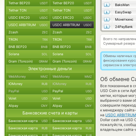
Tether BEP20
Tether BEP20
USDT
USDT
BaksMan
Tether TON
Tether TON
USDT
USDT
EasySwap
USDC ERC20
USDC ERC20
USDC
USDC
Монеткинс
USDC ARBITRUM
USDC ARBITRUM
USDC
USDC
24PayBank
Zcash
Zcash
ZEC
ZEC
Всего по направле
TRON
TRON
TRX
TRX
Суммарный резерв
BNB BEP20
BNB BEP20
BNB
BNB
Solana
Solana
SOL
SOL
Обмены наличных с
фиксирования курс
Gram (Toncoin)
Gram (Toncoin)
GRAM
GRAM
сервисом в электр
Электронные деньги
WebMoney
WebMoney
WMZ
WMZ
Об обмене C
ЮMoney
ЮMoney
RUB
RUB
Все показанные в 
USD Coin в сети Ар
PayPal
PayPal
USD
USD
метки, которые мог
Volet
Volet
USD
USD
выбранного вами о
совершили переход 
Alipay
Alipay
CNY
CNY
к менеджеру сайта-
Банковские счета и карты
на
USDC ARBITRUM
Dollar cash на USD 
Банковская карта
Банковская карта
USD
USD
пожалуйста, сообщ
Банковская карта
Банковская карта
RUB
RUB
владельцем сайта-о
Банковская карта
Банковская карта
EUR
EUR