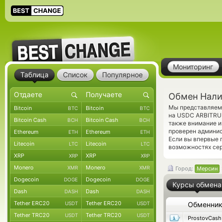
Мониторинг
Таблица
Список
Популярное
Обмен Нали
Мы представляем 
Bitcoin
Bitcoin
BTC
BTC
на USDC ARBITRUM
Bitcoin Cash
Bitcoin Cash
BCH
BCH
также внимание и
проверен админис
Ethereum
Ethereum
ETH
ETH
Если вы впервые 
Litecoin
Litecoin
LTC
LTC
возможностях сер
XRP
XRP
XRP
XRP
Monero
Monero
XMR
XMR
Город:
Мерсин
Dogecoin
Dogecoin
DOGE
DOGE
Курсы обмена
Dash
Dash
DASH
DASH
Tether ERC20
Tether ERC20
USDT
USDT
Обменни
Tether TRC20
Tether TRC20
USDT
USDT
ProstovCash