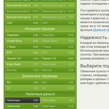
первое посещение н
Банковская карта
Банковская карта
UAH
UAH
Постарайтесь всег
Банковская карта
Банковская карта
BYN
BYN
мониторинге всегд
Банковская карта
Банковская карта
KZT
KZT
нашим сервисом, в 
имеется возможност
СБП
СБП
RUB
RUB
сразу же в тот мом
Интернет-банкинг
функции
Двойной о
Сбербанк
Сбербанк
RUB
RUB
Надежность 
Альфа-Банк
Альфа-Банк
RUB
RUB
Каждый из обменны
при этом команда 
Т-Банк
Т-Банк
RUB
RUB
Использование мон
ВТБ
ВТБ
RUB
RUB
пунктах. При выбор
размер резервов и 
Приват 24
Приват 24
UAH
UAH
Kaspi Bank
Kaspi Bank
KZT
KZT
Выберите по
Revolut
Revolut
EUR
EUR
Обменные пункты по
странах, например:
Денежные переводы
резервы в разных г
WU
WU
USD
USD
вам будет удобнее 
ЗК
ЗК
RUB
RUB
Наличные деньги
Наличные
Наличные
USD
USD
Наличные
Наличные
RUB
RUB