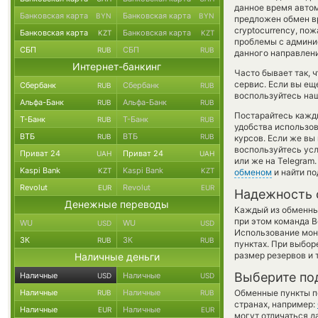
данное время авто
Банковская карта
Банковская карта
BYN
BYN
предложен обмен вр
cryptocurrency, по
Банковская карта
Банковская карта
KZT
KZT
проблемы с админис
СБП
СБП
RUB
RUB
данного направлен
Интернет-банкинг
Часто бывает так, 
сервис. Если вы ещ
Сбербанк
Сбербанк
RUB
RUB
воспользуйтесь наш
Альфа-Банк
Альфа-Банк
RUB
RUB
Постарайтесь кажд
Т-Банк
Т-Банк
RUB
RUB
удобства использов
ВТБ
ВТБ
RUB
RUB
курсов. Если же вы
воспользуйтесь ус
Приват 24
Приват 24
UAH
UAH
или же на Telegram
Kaspi Bank
Kaspi Bank
KZT
KZT
обменом
и найти п
Revolut
Revolut
EUR
EUR
Надежность 
Денежные переводы
Каждый из обменны
при этом команда 
WU
WU
USD
USD
Использование мон
ЗК
ЗК
RUB
RUB
пунктах. При выбор
размер резервов и 
Наличные деньги
Выберите по
Наличные
Наличные
USD
USD
Наличные
Наличные
Обменные пункты по
RUB
RUB
странах, например:
Наличные
Наличные
EUR
EUR
могут отличаться д