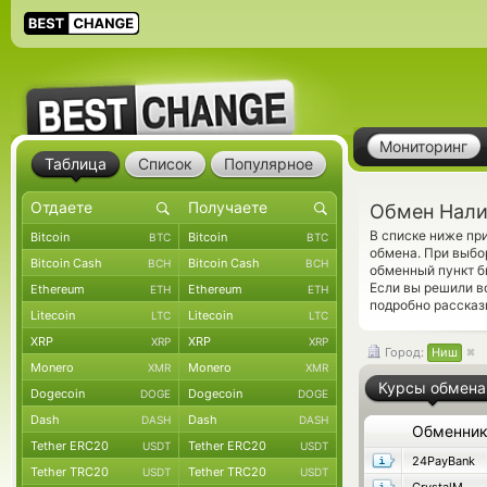
Мониторинг
Таблица
Список
Популярное
Обмен Нали
В списке ниже п
Bitcoin
Bitcoin
BTC
BTC
обмена. При выбо
Bitcoin Cash
Bitcoin Cash
BCH
BCH
обменный пункт б
Если вы решили в
Ethereum
Ethereum
ETH
ETH
подробно рассказ
Litecoin
Litecoin
LTC
LTC
XRP
XRP
XRP
XRP
Город:
Ниш
Monero
Monero
XMR
XMR
Курсы обмена
Dogecoin
Dogecoin
DOGE
DOGE
Dash
Dash
DASH
DASH
Обменни
Tether ERC20
Tether ERC20
USDT
USDT
24PayBank
Tether TRC20
Tether TRC20
USDT
USDT