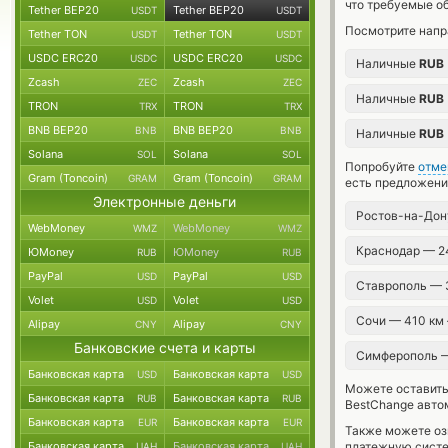
что требуемые о
Tether BEP20
Tether BEP20
USDT
USDT
Посмотрите напр
Tether TON
Tether TON
USDT
USDT
USDC ERC20
USDC ERC20
USDC
USDC
Наличные
RUB
Zcash
Zcash
ZEC
ZEC
Наличные
RUB
TRON
TRON
TRX
TRX
BNB BEP20
BNB BEP20
BNB
BNB
Наличные
RUB
Solana
Solana
SOL
SOL
Попробуйте
отме
Gram (Toncoin)
Gram (Toncoin)
GRAM
GRAM
есть предложени
Электронные деньги
Ростов-на-Дон
WebMoney
WebMoney
WMZ
WMZ
Краснодар — 2
ЮMoney
ЮMoney
RUB
RUB
PayPal
PayPal
USD
USD
Ставрополь —
Volet
Volet
USD
USD
Сочи — 410 км
Alipay
Alipay
CNY
CNY
Банковские счета и карты
Симферополь 
Банковская карта
Банковская карта
USD
USD
Можете оставит
Банковская карта
Банковская карта
RUB
RUB
BestChange авто
Банковская карта
Банковская карта
EUR
EUR
Также можете о
Банковская карта
Банковская карта
платежную сист
UAH
UAH