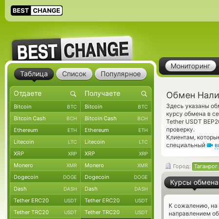
Мониторинг
Таблица
Список
Популярное
Обмен Налич
Здесь указаны о
Bitcoin
Bitcoin
BTC
BTC
курсу обмена в с
Bitcoin Cash
Bitcoin Cash
BCH
BCH
Tether USDT BEP
проверку.
Ethereum
Ethereum
ETH
ETH
Клиентам, которы
Litecoin
Litecoin
LTC
LTC
специальный
в
XRP
XRP
XRP
XRP
Monero
Monero
XMR
XMR
Город:
Таганрог
Dogecoin
Dogecoin
DOGE
DOGE
Курсы обмена
Dash
Dash
DASH
DASH
Tether ERC20
Tether ERC20
USDT
USDT
К сожалению, на
Tether TRC20
Tether TRC20
USDT
USDT
направлением о