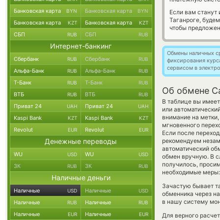
Банковская карта
Банковская карта
BYN
BYN
Если вам станут
Таганроге, буде
Банковская карта
Банковская карта
KZT
KZT
чтобы предложен
СБП
СБП
RUB
RUB
Интернет-банкинг
Обмены наличных с
Сбербанк
Сбербанк
RUB
RUB
фиксирования курс
сервисом в электр
Альфа-Банк
Альфа-Банк
RUB
RUB
Т-Банк
Т-Банк
RUB
RUB
Об обмене Ca
ВТБ
ВТБ
RUB
RUB
В таблице вы имеет
Приват 24
Приват 24
UAH
UAH
или автоматически
внимание на метки,
Kaspi Bank
Kaspi Bank
KZT
KZT
мгновенного перехо
Revolut
Revolut
EUR
EUR
Если после переход
Денежные переводы
рекомендуем незаме
автоматический о
WU
WU
USD
USD
обмен вручную. В сл
получилось, просим
ЗК
ЗК
RUB
RUB
необходимые меры: 
Наличные деньги
Зачастую бывает т
Наличные
Наличные
USD
USD
обменника через на
в нашу систему мон
Наличные
Наличные
RUB
RUB
Наличные
Наличные
EUR
EUR
Для верного расчет