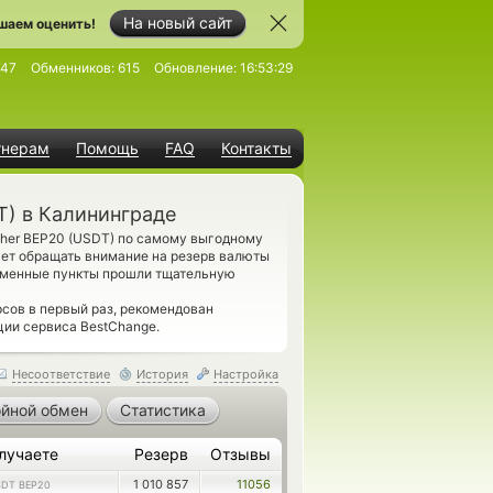
На новый сайт
шаем оценить!
747
Обменников:
615
Обновление:
16:53:29
тнерам
Помощь
FAQ
Контакты
T) в Калининграде
her BEP20 (USDT) по самому выгодному
ует обращать внимание на резерв валюты
бменные пункты прошли тщательную
сов в первый раз, рекомендован
ии сервиса BestChange.
Несоответствие
История
Настройка
йной обмен
Статистика
лучаете
Резерв
Отзывы
1 010 857
11056
DT BEP20