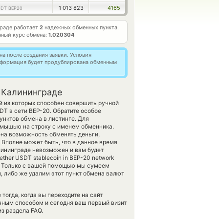
1 013 823
4165
DT BEP20
граде работает
2
надежных обменных пункта.
ный курс обмена:
1.020304
а после создания заявки. Условия
информация будет продублирована обменным
 Калининграде
й из которых способен совершить ручной
DT в сети BEP-20. Обратите особое
унктов обмена в листинге. Для
з мышью на строку с именем обменника.
ена возможность обменять деньги,
 Вполне может быть, что в данное время
ининграде невозможен и вам будет
ther USDT stablecoin in BEP-20 network
и. Только с вашей помощью мы сумеем
 либо же удалим этот пункт обмена валют
огда, когда вы переходите на сайт
анным способом и сегодня ваш первый визит
з раздела FAQ.