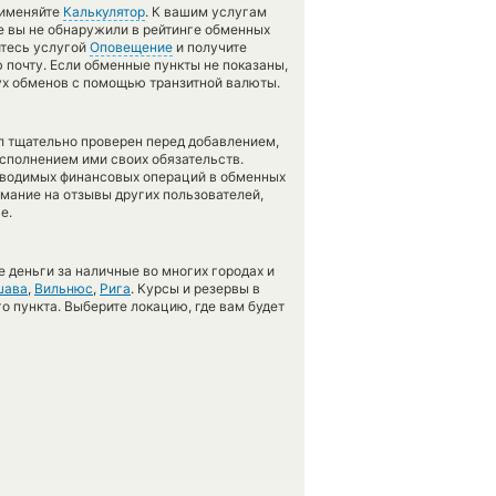
рименяйте
Калькулятор
. К вашим услугам
же вы не обнаружили в рейтинге обменных
йтесь услугой
Оповещение
и получите
 почту. Если обменные пункты не показаны,
ух обменов с помощью транзитной валюты.
л тщательно проверен перед добавлением,
сполнением ими своих обязательств.
оводимых финансовых операций в обменных
имание на отзывы других пользователей,
е.
 деньги за наличные во многих городах и
шава
,
Вильнюс
,
Рига
. Курсы и резервы в
о пункта. Выберите локацию, где вам будет