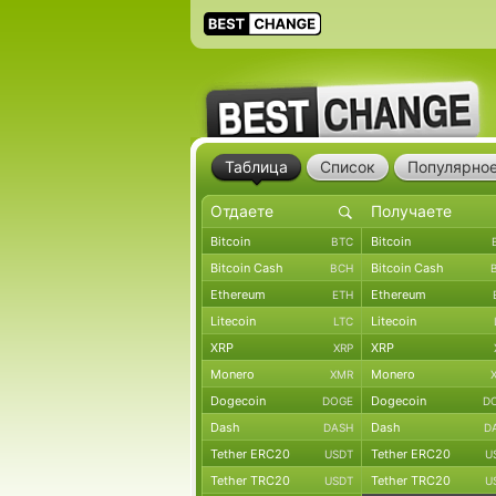
Таблица
Список
Популярно
Bitcoin
Bitcoin
BTC
Bitcoin Cash
Bitcoin Cash
BCH
Ethereum
Ethereum
ETH
Litecoin
Litecoin
LTC
XRP
XRP
XRP
Monero
Monero
XMR
Dogecoin
Dogecoin
DOGE
D
Dash
Dash
DASH
D
Tether ERC20
Tether ERC20
USDT
U
Tether TRC20
Tether TRC20
USDT
U