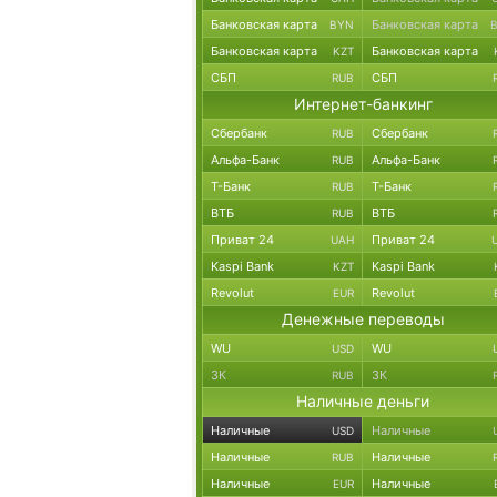
Банковская карта
Банковская карта
BYN
Банковская карта
Банковская карта
KZT
СБП
СБП
RUB
Интернет-банкинг
Сбербанк
Сбербанк
RUB
Альфа-Банк
Альфа-Банк
RUB
Т-Банк
Т-Банк
RUB
ВТБ
ВТБ
RUB
Приват 24
Приват 24
UAH
Kaspi Bank
Kaspi Bank
KZT
Revolut
Revolut
EUR
Денежные переводы
WU
WU
USD
ЗК
ЗК
RUB
Наличные деньги
Наличные
Наличные
USD
Наличные
Наличные
RUB
Наличные
Наличные
EUR