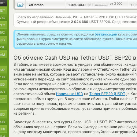
SDT
от 3 000
YaObmen
1.020304
1
USD Наличными
US
SDT
Всего по направлению Наличные USD
Tether BEP20 (USDT) в Калинин
→
SDC
Суммарный резерв обменников:
2 024 680
USDT BEP20.
Средневзвешен
ZEC
TRX
Обмены наличных средств обычно проводятся
без фиксации
курса обмен
фиксирования курса смотрите на сайте обменного пункта. Также эта 
BNB
сервисом в электронном письме.
SOL
RAM
Об обмене Cash USD на Tether USDT BEP20 в
В таблице вы имеете возможность увидеть ряд обменников, кажды
→
или автоматический обмен Кэш долларами
Стейблкоин Tether US
MZ
внимание на метки, которые бывают установлены около названий п
RUB
мгновенного перехода на сайт обменного пункта кликните один ра
Если после перехода на сайт пункта обмена вами не была обнаруж
USD
рекомендуем незамедлительно обратиться к администратору сайта.
USD
автоматический обмен
Наличные USD
на
Tether BEP20 (USDT)
в Кал
предложен обмен вручную. В случае если обменять Dollar cash на Te
CNY
все-таки не получилось, просим оповестить нас о данной ситуаци
вовремя принять необходимые меры: установим причины проблемы,
из рейтинга.
USD
→
Зачастую бывает так, что курсы Cash-USD
USDT-BEP интереснее т
RUB
обменника через наш сервис. Если вы никогда не меняли деньги д
EUR
в нашу систему мониторинга, просто воспользуйтесь инструкцией и
UAH