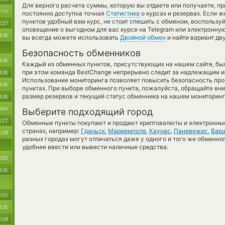
Для верного расчета суммы, которую вы отдаете или получаете, п
BYN
постоянно доступна точная
Статистика
о курсах и резервах. Если 
пунктов удобный вам курс, не стоит спешить с обменом, воспользу
KZT
оповещение о выгодном для вас курсе на Telegram или электронную
RUB
вы всегда можете использовать
Двойной обмен
и найти вариант дв
Безопасность обменников
RUB
Каждый из обменных пунктов, присутствующих на нашем сайте, бы
при этом команда BestChange непрерывно следит за надлежащим и
RUB
Использование мониторинга позволяет повысить безопасность пр
RUB
пунктах. При выборе обменного пункта, пожалуйста, обращайте вн
размер резервов и текущий статус обменника на нашем мониторинг
RUB
UAH
Выберите подходящий город
KZT
Обменные пункты покупают и продают криптовалюты и электронные
странах, например:
Гданьск
,
Мариямполе
,
Каунас
,
Паневежис
,
Вар
EUR
разных городах могут отличаться даже у одного и того же обменног
удобнее ввести или вывести наличные средства.
USD
RUB
USD
RUB
EUR