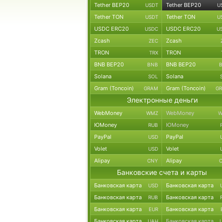
Tether BEP20
Tether BEP20
USDT
U
Tether TON
Tether TON
USDT
U
USDC ERC20
USDC ERC20
USDC
U
Zcash
Zcash
ZEC
TRON
TRON
TRX
BNB BEP20
BNB BEP20
BNB
Solana
Solana
SOL
Gram (Toncoin)
Gram (Toncoin)
GRAM
G
Электронные деньги
WebMoney
WebMoney
WMZ
W
ЮMoney
ЮMoney
RUB
PayPal
PayPal
USD
Volet
Volet
USD
Alipay
Alipay
CNY
Банковские счета и карты
Банковская карта
Банковская карта
USD
Банковская карта
Банковская карта
RUB
Банковская карта
Банковская карта
EUR
Банковская карта
Банковская карта
UAH