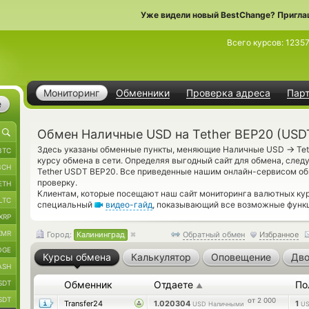
Уже видели новый BestChange? Пригла
Всего курсов:
1235
Мониторинг
Обменники
Проверка адреса
Пар
е
Обмен Наличные USD на Tether BEP20 (USD
→
Здесь указаны обменные пункты, меняющие Наличные USD
Tet
BTC
курсу обмена в сети. Определяя выгодный сайт для обмена, след
BCH
Tether USDT BEP20. Все приведенные нашим онлайн-сервисом о
проверку.
ETH
Клиентам, которые посещают наш сайт мониторинга валютных кур
LTC
специальный
видео-гайд
, показывающий все возможные функц
XRP
XMR
Город:
Калининград
Обратный обмен
Избранное
OGE
Курсы обмена
Калькулятор
Оповещение
Дво
ASH
SDT
Обменник
Отдаете
По
▲
SDT
от 2 000
Transfer24
1.020304
1
USD Наличными
US