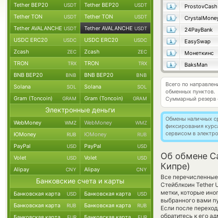
Tether BEP20
Tether BEP20
USDT
USDT
ProstovCash
Tether TON
Tether TON
USDT
USDT
CrystalMone
Tether AVALANCHE
Tether AVALANCHE
USDT
USDT
24PayBank
USDC ERC20
USDC ERC20
USDC
USDC
EasySwap
Zcash
Zcash
ZEC
ZEC
Монеткинс
TRON
TRON
TRX
TRX
BaksMan
BNB BEP20
BNB BEP20
BNB
BNB
Всего по направле
Solana
Solana
SOL
SOL
обменных пунктов.
Gram (Toncoin)
Gram (Toncoin)
GRAM
GRAM
Суммарный резерв
Электронные деньги
Обмены наличных с
WebMoney
WebMoney
WMZ
WMZ
фиксирования курс
сервисом в электр
ЮMoney
ЮMoney
RUB
RUB
PayPal
PayPal
USD
USD
Об обмене C
Volet
Volet
USD
USD
Кипре)
Alipay
Alipay
CNY
CNY
Все перечисленные
Банковские счета и карты
Стейблкоин Tether 
метки, которые ино
Банковская карта
Банковская карта
USD
USD
выбранного вами пу
Банковская карта
Банковская карта
RUB
RUB
Если после переход
обратитесь к его а
Банковская карта
Банковская карта
EUR
EUR