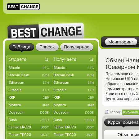
Мониторинг
Таблица
Список
Популярное
Обмен Нали
(Северном 
Bitcoin
Bitcoin
BTC
BTC
При помощи нашег
Bitcoin Cash
Bitcoin Cash
BCH
BCH
Наличные USD на 
Ethereum
Ethereum
ETH
ETH
обращая внимание
администраторами
Litecoin
Litecoin
LTC
LTC
Если вы в первый
XRP
XRP
XRP
XRP
функциях сервиса
Monero
Monero
XMR
XMR
Город:
Кириния 
Dogecoin
Dogecoin
DOGE
DOGE
Dash
Dash
DASH
DASH
Курсы обмена
Tether ERC20
Tether ERC20
USDT
USDT
Обменни
Tether TRC20
Tether TRC20
USDT
USDT