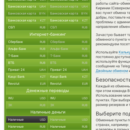
работы сайта-обме
Банковская карта
Банковская карта
UAH
UAH
Киринии (Северном
вас пункт обмена та
Банковская карта
Банковская карта
BYN
BYN
добры, поставьте 
Банковская карта
Банковская карта
KZT
KZT
проблемы с админи
направления обмен
СБП
СБП
RUB
RUB
Интернет-банкинг
Зачастую бывает т
обменного пункта ч
Сбербанк
Сбербанк
RUB
RUB
рекомендуем посети
Альфа-Банк
Альфа-Банк
RUB
RUB
Используйте
Кальк
Т-Банк
Т-Банк
RUB
RUB
постоянно доступн
используйте функ
ВТБ
ВТБ
RUB
RUB
сообщение на Teleg
Приват 24
Приват 24
UAH
UAH
Двойным обменом
и
Kaspi Bank
Kaspi Bank
KZT
KZT
Безопасност
Revolut
Revolut
EUR
EUR
Каждый из обменны
Денежные переводы
при этом команда 
Использование мон
WU
WU
USD
USD
пунктах. При выбор
размер резервов и 
ЗК
ЗК
RUB
RUB
Наличные деньги
Выберите по
Наличные
Наличные
USD
USD
Обменные пункты по
странах, например:
Наличные
Наличные
RUB
RUB
и резервы в разных