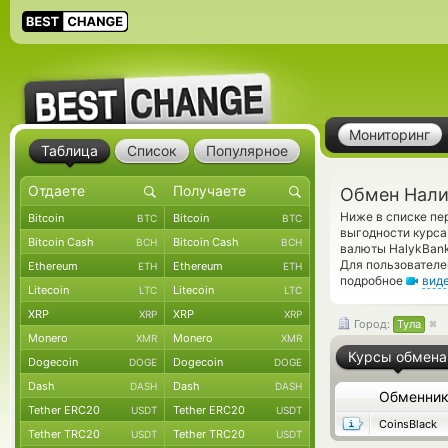
Мониторинг
Таблица
Список
Популярное
Обмен Нали
Ниже в списке пе
Bitcoin
Bitcoin
BTC
BTC
выгодности курса
Bitcoin Cash
Bitcoin Cash
BCH
BCH
валюты HalykBank
Для пользователе
Ethereum
Ethereum
ETH
ETH
подробное
вид
Litecoin
Litecoin
LTC
LTC
XRP
XRP
XRP
XRP
Город:
Тула
Monero
Monero
XMR
XMR
Курсы обмена
Dogecoin
Dogecoin
DOGE
DOGE
Dash
Dash
DASH
DASH
Обменни
Tether ERC20
Tether ERC20
USDT
USDT
CoinsBlack
Tether TRC20
Tether TRC20
USDT
USDT