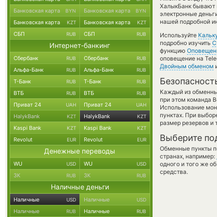
ХалыкБанк бывают в
Банковская карта
Банковская карта
BYN
BYN
электронные деньги
нашей подробной ин
Банковская карта
Банковская карта
KZT
KZT
СБП
СБП
RUB
RUB
Используйте
Кальк
подробно изучить
С
Интернет-банкинг
функцию
Оповещен
Сбербанк
Сбербанк
оповещение на Tele
RUB
RUB
Двойным обменом
и
Альфа-Банк
Альфа-Банк
RUB
RUB
Безопасност
Т-Банк
Т-Банк
RUB
RUB
Каждый из обменны
ВТБ
ВТБ
RUB
RUB
при этом команда 
Приват 24
Приват 24
UAH
UAH
Использование мон
пунктах. При выбор
HalykBank
HalykBank
KZT
KZT
размер резервов и 
Kaspi Bank
Kaspi Bank
KZT
KZT
Выберите по
Revolut
Revolut
EUR
EUR
Обменные пункты по
Денежные переводы
странах, например:
WU
WU
одного и того же о
USD
USD
средства.
ЗК
ЗК
RUB
RUB
Наличные деньги
Наличные
Наличные
USD
USD
Наличные
Наличные
RUB
RUB