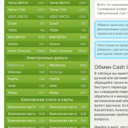
Tether BEP20
Tether BEP20
USDT
USDT
Всего по направле
Суммарный резерв
Tether TON
Tether TON
USDT
USDT
Официальный курс
USDC ERC20
USDC ERC20
USDC
USDC
Zcash
Zcash
ZEC
ZEC
Обмены наличных с
фиксирования курс
TRON
TRON
TRX
TRX
сервисом в электр
BNB BEP20
BNB BEP20
BNB
BNB
Solana
Solana
SOL
SOL
Некоторые из пред
обменов с расчето
Gram (Toncoin)
Gram (Toncoin)
GRAM
GRAM
выгодный обмен дл
Электронные деньги
WebMoney
WebMoney
WMZ
WMZ
Обмен Cash U
ЮMoney
ЮMoney
RUB
RUB
В таблице вы имеет
ручной или автома
PayPal
PayPal
USD
USD
обращайте также вн
Volet
Volet
USD
USD
быстрого перехода 
вы совершили перех
Alipay
Alipay
CNY
CNY
обратиться к менед
Банковские счета и карты
автоматический о
валют вручную. Есл
Банковская карта
Банковская карта
USD
USD
Kazakhstan, пожалу
Банковская карта
Банковская карта
RUB
RUB
разрешению проблем
вопроса.
Банковская карта
Банковская карта
EUR
EUR
Имейте в виду, что
Банковская карта
Банковская карта
UAH
UAH