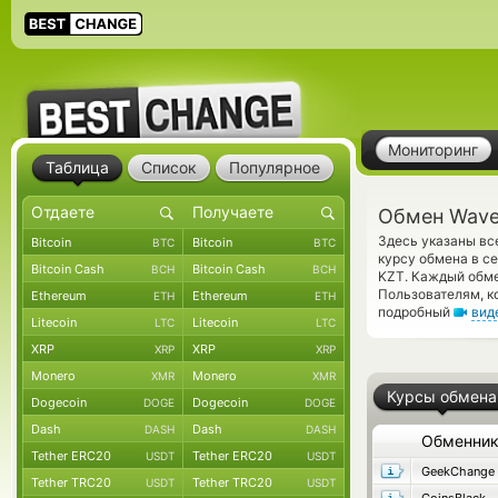
Мониторинг
Таблица
Список
Популярное
Обмен Wave
Здесь указаны вс
Bitcoin
Bitcoin
BTC
BTC
курсу обмена в с
Bitcoin Cash
Bitcoin Cash
BCH
BCH
KZT. Каждый обме
Пользователям, к
Ethereum
Ethereum
ETH
ETH
подробный
вид
Litecoin
Litecoin
LTC
LTC
XRP
XRP
XRP
XRP
Monero
Monero
XMR
XMR
Курсы обмена
Dogecoin
Dogecoin
DOGE
DOGE
Dash
Dash
DASH
DASH
Обменни
Tether ERC20
Tether ERC20
USDT
USDT
GeekChange
Tether TRC20
Tether TRC20
USDT
USDT