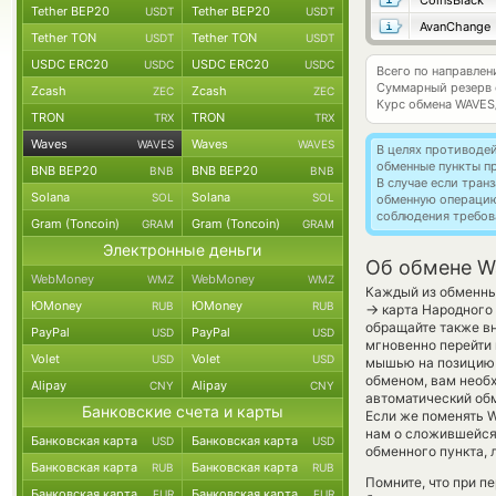
CoinsBlack
Tether BEP20
Tether BEP20
USDT
USDT
AvanChange
Tether TON
Tether TON
USDT
USDT
USDC ERC20
USDC ERC20
USDC
USDC
Всего по направле
Суммарный резерв
Zcash
Zcash
ZEC
ZEC
Курс обмена
WAVES
TRON
TRON
TRX
TRX
Waves
Waves
WAVES
WAVES
В целях противоде
обменные пункты п
BNB BEP20
BNB BEP20
BNB
BNB
В случае если тра
Solana
Solana
SOL
SOL
обменную операци
соблюдения требов
Gram (Toncoin)
Gram (Toncoin)
GRAM
GRAM
Электронные деньги
Об обмене W
WebMoney
WebMoney
WMZ
WMZ
Каждый из обменных
ЮMoney
ЮMoney
RUB
RUB
→
карта Народного 
обращайте также вн
PayPal
PayPal
USD
USD
мгновенно перейти 
Volet
Volet
USD
USD
мышью на позицию с
обменом, вам необх
Alipay
Alipay
CNY
CNY
автоматический о
Банковские счета и карты
Если же поменять W
нам о сложившейся
Банковская карта
Банковская карта
USD
USD
обменного пункта, 
Банковская карта
Банковская карта
RUB
RUB
Помните, что при п
Банковская карта
Банковская карта
EUR
EUR