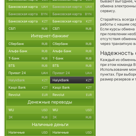
бывают выгоднее, ч
обмена электронных
Банковская карта
Банковская карта
UAH
UAH
сервису.
Банковская карта
Банковская карта
BYN
BYN
Старайтесь всегда
Банковская карта
Банковская карта
KZT
KZT
работы с нашим сер
СБП
СБП
RUB
RUB
Если курсы обмена 
при появлении необ
Интернет-банкинг
отсутствия обменн
через транзитную в
Сбербанк
Сбербанк
RUB
RUB
Альфа-Банк
Альфа-Банк
RUB
RUB
Надежность 
Т-Банк
Т-Банк
RUB
RUB
Каждый из обменны
при этом команда 
ВТБ
ВТБ
RUB
RUB
Использование мон
Приват 24
Приват 24
UAH
UAH
пунктах. При выбор
размер резервов и 
HalykBank
HalykBank
KZT
KZT
Kaspi Bank
Kaspi Bank
KZT
KZT
Revolut
Revolut
EUR
EUR
Денежные переводы
WU
WU
USD
USD
ЗК
ЗК
RUB
RUB
Наличные деньги
Наличные
Наличные
USD
USD