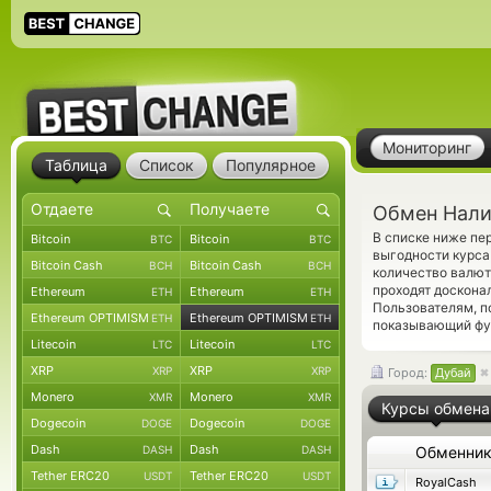
Мониторинг
Таблица
Список
Популярное
Обмен Нали
В списке ниже пе
Bitcoin
Bitcoin
BTC
BTC
выгодности курса
Bitcoin Cash
Bitcoin Cash
BCH
BCH
количество валют
проходят доскона
Ethereum
Ethereum
ETH
ETH
Пользователям, п
Ethereum OPTIMISM
Ethereum OPTIMISM
ETH
ETH
показывающий фун
Litecoin
Litecoin
LTC
LTC
XRP
XRP
XRP
XRP
Город:
Дубай
Monero
Monero
XMR
XMR
Курсы обмена
Dogecoin
Dogecoin
DOGE
DOGE
Dash
Dash
DASH
DASH
Обменни
Tether ERC20
Tether ERC20
USDT
USDT
RoyalCash