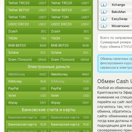
Tether TRC20
Tether TRC20
USDT
USDT
Xchange
Tether BEP20
Tether BEP20
USDT
USDT
BaksMan
Tether TON
Tether TON
USDT
USDT
EasySwap
USDC ERC20
USDC ERC20
USDC
USDC
Монеткинс
Zcash
Zcash
ZEC
ZEC
Всего по направле
TRON
TRON
TRX
TRX
Суммарный резерв
BNB BEP20
BNB BEP20
BNB
BNB
Курс обмена
ETH/U
Solana
Solana
SOL
SOL
Обмены наличных с
Gram (Toncoin)
Gram (Toncoin)
GRAM
GRAM
фиксирования курс
Электронные деньги
сервисом в электр
WebMoney
WebMoney
WMZ
WMZ
Обмен Cash 
ЮMoney
ЮMoney
RUB
RUB
Любой из обменных 
PayPal
PayPal
USD
USD
Криптовалюта Эфир
Volet
Volet
USD
USD
внимание на специ
перейти на сайт лю
Alipay
Alipay
CNY
CNY
случилось так, что
Банковские счета и карты
обмена, обратитесь
сайта-обменника а
Банковская карта
Банковская карта
USD
USD
тогда вам должны пр
Банковская карта
Банковская карта
RUB
RUB
подходящем для вас
своевременно прин
Банковская карта
Банковская карта
EUR
EUR