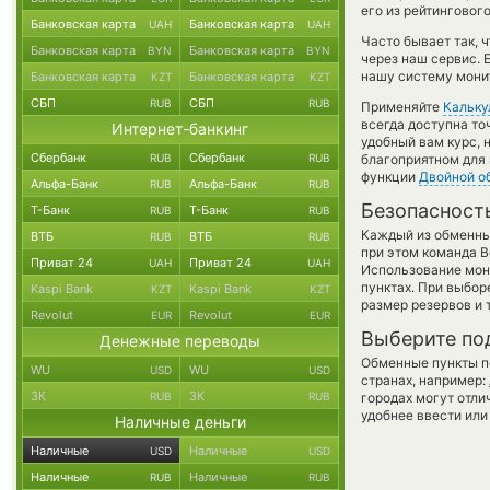
его из рейтинговог
Банковская карта
Банковская карта
UAH
UAH
Часто бывает так, 
Банковская карта
Банковская карта
BYN
BYN
через наш сервис. 
нашу систему монит
Банковская карта
Банковская карта
KZT
KZT
СБП
СБП
RUB
RUB
Применяйте
Кальку
всегда доступна т
Интернет-банкинг
удобный вам курс, 
Сбербанк
Сбербанк
RUB
RUB
благоприятном для 
функции
Двойной о
Альфа-Банк
Альфа-Банк
RUB
RUB
Безопасност
Т-Банк
Т-Банк
RUB
RUB
Каждый из обменны
ВТБ
ВТБ
RUB
RUB
при этом команда 
Приват 24
Приват 24
UAH
UAH
Использование мон
пунктах. При выбор
Kaspi Bank
Kaspi Bank
KZT
KZT
размер резервов и 
Revolut
Revolut
EUR
EUR
Выберите по
Денежные переводы
Обменные пункты по
WU
WU
USD
USD
странах, например:
ЗК
ЗК
RUB
RUB
городах могут отли
удобнее ввести или
Наличные деньги
Наличные
Наличные
USD
USD
Наличные
Наличные
RUB
RUB