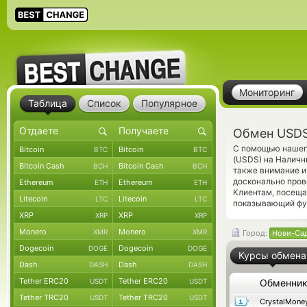
Мониторинг
Таблица
Список
Популярное
Обмен USDS
С помощью нашего
Bitcoin
Bitcoin
BTC
BTC
(USDS) на Наличн
Bitcoin Cash
Bitcoin Cash
BCH
BCH
также внимание и
досконально пров
Ethereum
Ethereum
ETH
ETH
Клиентам, посещ
Litecoin
Litecoin
LTC
LTC
показывающий фун
XRP
XRP
XRP
XRP
Monero
Monero
XMR
XMR
Город:
Нови-Са
Dogecoin
Dogecoin
DOGE
DOGE
Курсы обмена
Dash
Dash
DASH
DASH
Tether ERC20
Tether ERC20
USDT
USDT
Обменни
Tether TRC20
Tether TRC20
USDT
USDT
CrystalMone