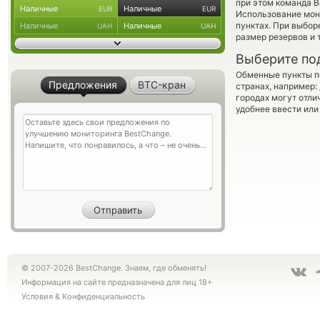
при этом команда 
Наличные
Наличные
EUR
EUR
Использование мон
пунктах. При выбор
Наличные
Наличные
UAH
UAH
размер резервов и 
Выберите по
Обменные пункты по
Предложения
BTC-кран
странах, например:
городах могут отли
удобнее ввести или
© 2007-2026 BestChange. Знаем, где обменять!
Информация на сайте предназначена для лиц 18+
Условия
&
Конфиденциальность