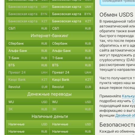
соблюдения требов
Банковская карта
Банковская карта
UAH
UAH
Обмен USDS 
Банковская карта
Банковская карта
BYN
BYN
Банковская карта
Банковская карта
В приведенной табл
KZT
KZT
автоматический ил
СБП
СБП
RUB
RUB
обратите также вни
Интернет-банкинг
быстрого перехода 
так, что после пер
Сбербанк
Сбербанк
RUB
RUB
обратитесь к его а
сайта автоматичес
Альфа-Банк
Альфа-Банк
RUB
RUB
могут предложить р
Т-Банк
Т-Банк
RUB
RUB
cryptocurrency (DA
рассмотрение причи
ВТБ
ВТБ
RUB
RUB
текущего направле
Приват 24
Приват 24
UAH
UAH
Часто получается т
Kaspi Bank
Kaspi Bank
KZT
KZT
пункта через наш м
Revolut
Revolut
EUR
EUR
ваше первое посеще
Денежные переводы
Применяйте
Кальку
подробно изучить
С
WU
WU
USD
USD
подходящий вам кур
ЗК
ЗК
RUB
RUB
информацию о выгод
функции
Двойной о
Наличные деньги
Безопасност
Наличные
Наличные
USD
USD
Каждый из обменны
Наличные
Наличные
RUB
RUB