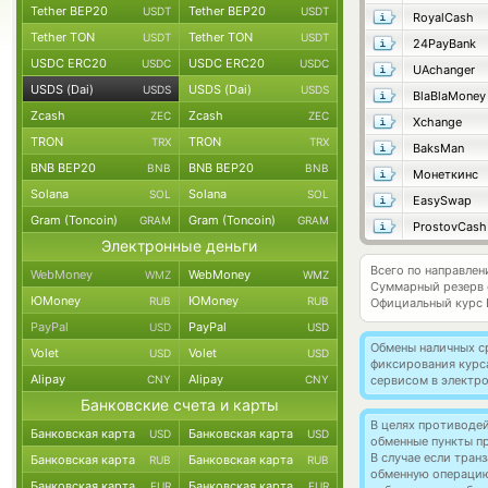
Tether BEP20
Tether BEP20
USDT
USDT
RoyalCash
Tether TON
Tether TON
USDT
USDT
24PayBank
USDC ERC20
USDC ERC20
USDC
USDC
UAchanger
USDS (Dai)
USDS (Dai)
USDS
USDS
BlaBlaMoney
Zcash
Zcash
ZEC
ZEC
Xchange
TRON
TRON
TRX
TRX
BaksMan
BNB BEP20
BNB BEP20
BNB
BNB
Монеткинс
Solana
Solana
SOL
SOL
EasySwap
Gram (Toncoin)
Gram (Toncoin)
GRAM
GRAM
ProstovCash
Электронные деньги
Всего по направлен
WebMoney
WebMoney
WMZ
WMZ
Суммарный резерв
ЮMoney
ЮMoney
RUB
RUB
Официальный курс
PayPal
PayPal
USD
USD
Обмены наличных с
Volet
Volet
USD
USD
фиксирования курс
Alipay
Alipay
CNY
CNY
сервисом в электр
Банковские счета и карты
В целях противоде
Банковская карта
Банковская карта
USD
USD
обменные пункты п
В случае если тра
Банковская карта
Банковская карта
RUB
RUB
обменную операци
Банковская карта
Банковская карта
EUR
EUR