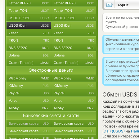
Tether BEP20
Tether BEP20
USDT
USDT
AppBit
Tether TON
Tether TON
USDT
USDT
Всего по направлен
USDC ERC20
USDC ERC20
USDC
USDC
пункта.
USDS (Dai)
USDS (Dai)
USDS
USDS
Суммарный резерв
Zcash
Zcash
ZEC
ZEC
Обмены наличных с
TRON
TRON
TRX
TRX
фиксирования курс
BNB BEP20
BNB BEP20
BNB
BNB
сервисом в электр
Solana
Solana
SOL
SOL
В целях противоде
Gram (Toncoin)
Gram (Toncoin)
GRAM
GRAM
обменные пункты п
Электронные деньги
В случае если тра
обменную операци
WebMoney
WebMoney
WMZ
WMZ
соблюдения требов
ЮMoney
ЮMoney
RUB
RUB
PayPal
PayPal
USD
USD
Обмен USDS 
Volet
Volet
USD
USD
Каждый из обменник
Кэш долларами в ав
Alipay
Alipay
CNY
CNY
располагаются ряд
Банковские счета и карты
единичного нажатия
проблемы с обменом
Банковская карта
Банковская карта
USD
USD
что возникли време
Банковская карта
Банковская карта
(Dai) (USDS)
на
Нал
RUB
RUB
Если же интересующ
Банковская карта
Банковская карта
EUR
EUR