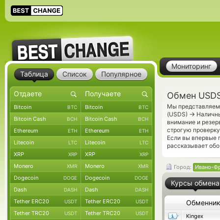
Мониторинг
Таблица
Список
Популярное
Обмен USDS
Мы представляем 
Bitcoin
Bitcoin
BTC
BTC
→
(USDS)
Наличны
Bitcoin Cash
Bitcoin Cash
BCH
BCH
внимание и резер
строгую проверку
Ethereum
Ethereum
ETH
ETH
Если вы впервые 
Litecoin
Litecoin
LTC
LTC
рассказывает обо
XRP
XRP
XRP
XRP
Monero
Monero
XMR
XMR
Город:
Ивано-Ф
Dogecoin
Dogecoin
DOGE
DOGE
Курсы обмена
Dash
Dash
DASH
DASH
Tether ERC20
Tether ERC20
USDT
USDT
Обменни
Tether TRC20
Tether TRC20
USDT
USDT
Kingex