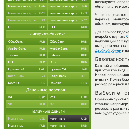
пожалуйста, опове
Банковская карта
Банковская карта
обменника, или же 
UAH
UAH
Банковская карта
Банковская карта
BYN
BYN
Часто получается т
через наш монитори
Банковская карта
Банковская карта
KZT
KZT
обменом, пожалуйст
СБП
СБП
RUB
RUB
Для верного подсче
Интернет-банкинг
подробно изучить
С
подходящий вам кур
Сбербанк
Сбербанк
RUB
RUB
выгодном для вас к
Альфа-Банк
Альфа-Банк
RUB
RUB
Двойной обмен
и на
Т-Банк
Т-Банк
RUB
RUB
Безопасност
ВТБ
ВТБ
RUB
RUB
Каждый из обменны
Приват 24
Приват 24
UAH
UAH
при этом команда 
Использование мон
Kaspi Bank
Kaspi Bank
KZT
KZT
пунктах. При выбор
Revolut
Revolut
EUR
EUR
размер резервов и 
Денежные переводы
Выберите по
WU
WU
USD
USD
Обменные пункты по
странах, например:
ЗК
ЗК
RUB
RUB
резервы в разных г
Наличные деньги
вам будет удобнее 
Наличные
Наличные
USD
USD
Наличные
Наличные
RUB
RUB