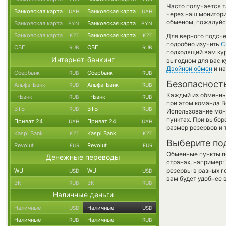
Часто получается т
Банковская карта
Банковская карта
UAH
UAH
через наш монитори
обменом, пожалуйст
Банковская карта
Банковская карта
BYN
BYN
Банковская карта
Банковская карта
KZT
KZT
Для верного подсче
подробно изучить
С
СБП
СБП
RUB
RUB
подходящий вам кур
Интернет-банкинг
выгодном для вас к
Двойной обмен
и на
Сбербанк
Сбербанк
RUB
RUB
Безопасност
Альфа-Банк
Альфа-Банк
RUB
RUB
Каждый из обменны
Т-Банк
Т-Банк
RUB
RUB
при этом команда 
ВТБ
ВТБ
RUB
RUB
Использование мон
пунктах. При выбор
Приват 24
Приват 24
UAH
UAH
размер резервов и 
Kaspi Bank
Kaspi Bank
KZT
KZT
Выберите по
Revolut
Revolut
EUR
EUR
Обменные пункты по
Денежные переводы
странах, например:
резервы в разных г
WU
WU
USD
USD
вам будет удобнее 
ЗК
ЗК
RUB
RUB
Наличные деньги
Наличные
Наличные
USD
USD
Наличные
Наличные
RUB
RUB