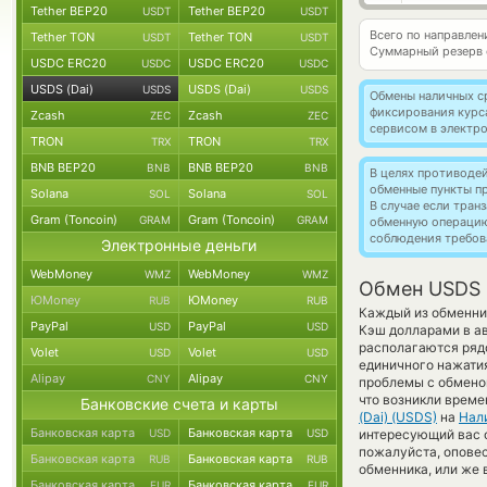
Tether BEP20
Tether BEP20
USDT
USDT
Всего по направлен
Tether TON
Tether TON
USDT
USDT
Суммарный резерв
USDC ERC20
USDC ERC20
USDC
USDC
USDS (Dai)
USDS (Dai)
USDS
USDS
Обмены наличных с
фиксирования курс
Zcash
Zcash
ZEC
ZEC
сервисом в электр
TRON
TRON
TRX
TRX
BNB BEP20
BNB BEP20
BNB
BNB
В целях противоде
обменные пункты п
Solana
Solana
SOL
SOL
В случае если тра
Gram (Toncoin)
Gram (Toncoin)
GRAM
GRAM
обменную операци
соблюдения требов
Электронные деньги
WebMoney
WebMoney
WMZ
WMZ
Обмен USDS 
ЮMoney
ЮMoney
RUB
RUB
Каждый из обменник
PayPal
PayPal
USD
USD
Кэш долларами в ав
располагаются ряд
Volet
Volet
USD
USD
единичного нажатия
Alipay
Alipay
CNY
CNY
проблемы с обменом
что возникли време
Банковские счета и карты
(Dai) (USDS)
на
Нал
Банковская карта
Банковская карта
USD
USD
интересующий вас об
пожалуйста, опове
Банковская карта
Банковская карта
RUB
RUB
обменника, или же 
Банковская карта
Банковская карта
EUR
EUR