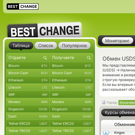
Мониторинг
Таблица
Список
Популярное
Обмен USDS
Мы представляем 
Bitcoin
Bitcoin
BTC
BTC
→
(USDS)
Наличны
Bitcoin Cash
Bitcoin Cash
BCH
BCH
внимание и резер
строгую проверку
Ethereum
Ethereum
ETH
ETH
Если вы впервые 
Litecoin
Litecoin
LTC
LTC
рассказывает обо
XRP
XRP
XRP
XRP
Monero
Monero
XMR
XMR
Город:
Мукачев
Dogecoin
Dogecoin
DOGE
DOGE
Курсы обмена
Dash
Dash
DASH
DASH
Tether ERC20
Tether ERC20
USDT
USDT
Обменни
Tether TRC20
Tether TRC20
USDT
USDT
Kingex