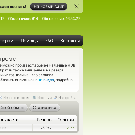
На новый сайт
шаем оценить!
17
Обменников:
614
Обновление:
16:53:27
тнерам
Помощь
FAQ
Контакты
строме
де можно произвести обмен Наличные RUB
обратив также внимание и на резерв
министрацией нашего сервиса.
обратить внимание на
видео
, подробно
Несоответствие
История
Настройка
йной обмен
Статистика
олучаете
Резерв
Отзывы
173 067
2177
LUNA