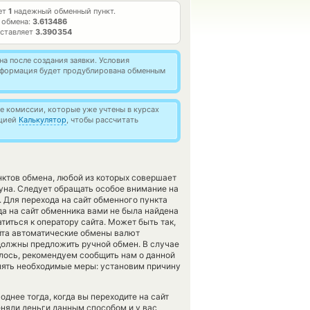
ает
1
надежный обменный пункт.
 обмена:
3.613486
оставляет
3.390354
а после создания заявки. Условия
информация будет продублирована обменным
 комиссии, которые уже учтены в курсах
кцией
Калькулятор
, чтобы рассчитать
нктов обмена, любой из которых совершает
на. Следует обращать особое внимание на
 Для перехода на сайт обменного пункта
да на сайт обменника вами не была найдена
иться к оператору сайта. Может быть так,
йта автоматические обмены валют
должны предложить ручной обмен. В случае
чилось, рекомендуем сообщить нам о данной
ять необходимые меры: установим причину
однее тогда, когда вы переходите на сайт
еняли деньги данным способом и у вас