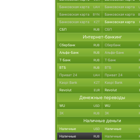
Банковская карта
Банковская карта
UAH
Банковская карта
Банковская карта
BYN
Банковская карта
Банковская карта
KZT
СБП
СБП
RUB
Интернет-банкинг
Сбербанк
Сбербанк
RUB
Альфа-Банк
Альфа-Банк
RUB
Т-Банк
Т-Банк
RUB
ВТБ
ВТБ
RUB
Приват 24
Приват 24
UAH
Kaspi Bank
Kaspi Bank
KZT
Revolut
Revolut
EUR
Денежные переводы
WU
WU
USD
ЗК
ЗК
RUB
Наличные деньги
Наличные
Наличные
USD
Наличные
Наличные
RUB