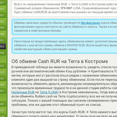
SDT
Всего по направлению Наличные RUB
Terra (LUNA) в Костроме работ
→
Суммарный резерв обменников:
173 067
LUNA.
Средневзвешенный курс
SDT
Курс обмена
LUNA/RUB
на криптовалютных рынках на текущее время с
SDC
ZEC
Обмены наличных средств обычно проводятся
без фиксации
курса обмен
фиксирования курса смотрите на сайте обменного пункта. Также эта 
TRX
сервисом в электронном письме.
BNB
SOL
Некоторые из представленных здесь обменников имеют дополнительные
обменов с расчетом суммы обмена в 800000 RUB. Воспользуйтесь фун
UNA
наиболее выгодный обмен для вашей суммы.
RAM
Об обмене Cash RUR на Terra в Костроме
MZ
В приведенной таблице вы имеете возможность увидеть список пу
→
ручной или автоматический обмен Кэш рублями
Криптовалюта Лу
RUB
метки, которые могут располагаться рядом с названием обменника.
USD
кликните один раз мышкой на строку обменника. Если после перехо
возможность обменять деньги, рекомендуем незамедлительно обрат
USD
что произошли временные трудности и на данной стадии работы са
CNY
Наличные RUB
на
Terra (LUNA)
в Костроме невозможны, тогда вам 
если обменять Rubles cash на Terra cryptocurrency все же не полу
ситуации. Только с вашей помощью мы сможем своевременно прин
USD
проблемы, или же удалим этот обменный пункт из списка.
RUB
→
Зачастую получается так, что курсы Cash-RUB
Terra намного выг
обменного пункта через наш мониторинг. Если вы еще ни разу не м
EUR