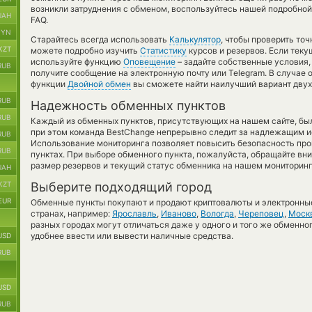
возникли затруднения с обменом, воспользуйтесь нашей подробной
UAH
FAQ.
BYN
Старайтесь всегда использовать
Калькулятор
, чтобы проверить то
KZT
можете подробно изучить
Статистику
курсов и резервов. Если теку
используйте функцию
Оповещение
– задайте собственные условия,
RUB
получите сообщение на электронную почту или Telegram. В случае
функции
Двойной обмен
вы сможете найти наилучший вариант двух
RUB
Надежность обменных пунктов
RUB
Каждый из обменных пунктов, присутствующих на нашем сайте, бы
при этом команда BestChange непрерывно следит за надлежащим и
RUB
Использование мониторинга позволяет повысить безопасность пр
RUB
пунктах. При выборе обменного пункта, пожалуйста, обращайте вн
размер резервов и текущий статус обменника на нашем мониторинг
UAH
KZT
Выберите подходящий город
EUR
Обменные пункты покупают и продают криптовалюты и электронные
странах, например:
Ярославль
,
Иваново
,
Вологда
,
Череповец
,
Моск
разных городах могут отличаться даже у одного и того же обменног
удобнее ввести или вывести наличные средства.
USD
RUB
USD
RUB