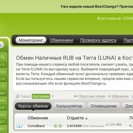
Уже видели новый BestChange? Пригла
Всего курсов:
12393
Мониторинг
Обменники
Проверка адреса
Пар
е
Обмен Наличные RUB на Terra (LUNA) в Ко
При помощи нашего сервиса любой посетитель сможет узнать, г
BTC
на Terra (LUNA) по выгодному курсу. Выберите подходящий курс, 
BCH
валюты Terra. Каждый обменный пункт досконально проверен ад
Если вы пользуетесь нашим сервисом впервые, предлагаем вам 
ETH
рассказывающее обо всех функциях BestChange.ru.
LTC
XRP
Город:
Кострома
Обратный обмен
Избранное
XMR
Курсы обмена
Калькулятор
Оповещение
Дво
OGE
ASH
Обменник
Отдаете
П
▲
SDT
от 231 986
CoinsBlack
3.613486
1
RUB Наличными
SDT