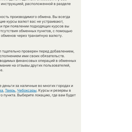
 инструкцией, расположенной в разделе
чность производимого обмена. Вы всегда
щие курсы валют вас не устраивают,
 и при появлении подходящих курсов вы
 отсутствия обменных пунктов, с помощью
 обменов через транзитную валюту.
л тщательно проверен перед добавлением,
сполнением ими своих обязательств.
оводимых финансовых операций в обменных
имание на отзывы других пользователей,
е.
 деньги за наличные во многих городах и
ва
,
Тверь
,
Чебоксары
. Курсы и резервы в
о пункта. Выберите локацию, где вам будет