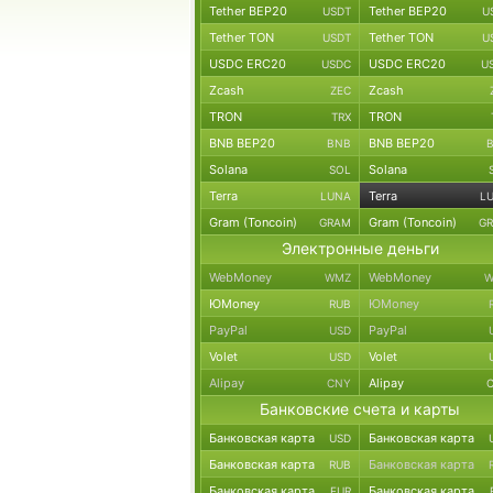
Tether BEP20
Tether BEP20
USDT
U
Tether TON
Tether TON
USDT
U
USDC ERC20
USDC ERC20
USDC
U
Zcash
Zcash
ZEC
TRON
TRON
TRX
BNB BEP20
BNB BEP20
BNB
Solana
Solana
SOL
Terra
Terra
LUNA
L
Gram (Toncoin)
Gram (Toncoin)
GRAM
G
Электронные деньги
WebMoney
WebMoney
WMZ
W
ЮMoney
ЮMoney
RUB
PayPal
PayPal
USD
Volet
Volet
USD
Alipay
Alipay
CNY
Банковские счета и карты
Банковская карта
Банковская карта
USD
Банковская карта
Банковская карта
RUB
Банковская карта
Банковская карта
EUR