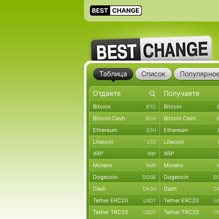
Таблица
Список
Популярно
Bitcoin
Bitcoin
BTC
Bitcoin Cash
Bitcoin Cash
BCH
Ethereum
Ethereum
ETH
Litecoin
Litecoin
LTC
XRP
XRP
XRP
Monero
Monero
XMR
Dogecoin
Dogecoin
DOGE
D
Dash
Dash
DASH
D
Tether ERC20
Tether ERC20
USDT
U
Tether TRC20
Tether TRC20
USDT
U