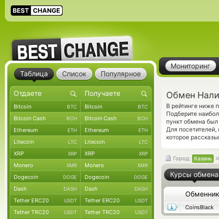
Мониторинг
Таблица
Список
Популярное
Обмен Нали
В рейтинге ниже
Bitcoin
Bitcoin
BTC
BTC
Подберите наибол
Bitcoin Cash
Bitcoin Cash
BCH
BCH
пункт обмена был
Для посетителей,
Ethereum
Ethereum
ETH
ETH
которое рассказыв
Litecoin
Litecoin
LTC
LTC
XRP
XRP
XRP
XRP
Город:
Казань
Monero
Monero
XMR
XMR
Курсы обмена
Dogecoin
Dogecoin
DOGE
DOGE
Dash
Dash
DASH
DASH
Обменни
Tether ERC20
Tether ERC20
USDT
USDT
CoinsBlack
Tether TRC20
Tether TRC20
USDT
USDT