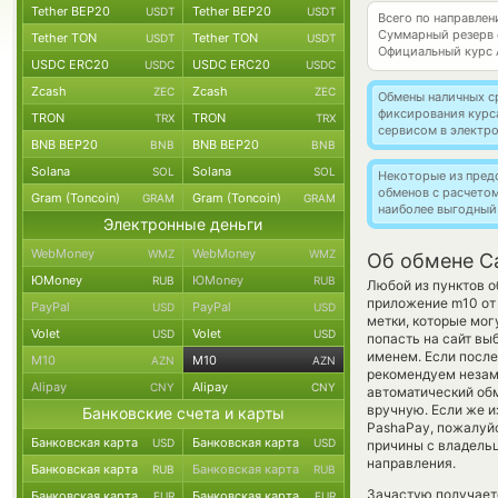
Tether BEP20
Tether BEP20
USDT
USDT
Всего по направле
Суммарный резерв
Tether TON
Tether TON
USDT
USDT
Официальный курс
USDC ERC20
USDC ERC20
USDC
USDC
Zcash
Zcash
ZEC
ZEC
Обмены наличных с
фиксирования курс
TRON
TRON
TRX
TRX
сервисом в электр
BNB BEP20
BNB BEP20
BNB
BNB
Solana
Solana
SOL
SOL
Некоторые из пред
обменов с расчето
Gram (Toncoin)
Gram (Toncoin)
GRAM
GRAM
наиболее выгодный
Электронные деньги
WebMoney
WebMoney
WMZ
WMZ
Об обмене C
ЮMoney
ЮMoney
RUB
RUB
Любой из пунктов о
приложение m10 от
PayPal
PayPal
USD
USD
метки, которые мог
Volet
Volet
USD
USD
попасть на сайт вы
именем. Если после
M10
M10
AZN
AZN
рекомендуем незаме
Alipay
Alipay
CNY
CNY
автоматический о
вручную. Если же и
Банковские счета и карты
PashaPay, пожалуй
Банковская карта
Банковская карта
USD
USD
причины с владельц
направления.
Банковская карта
Банковская карта
RUB
RUB
Зачастую получает
Банковская карта
Банковская карта
EUR
EUR