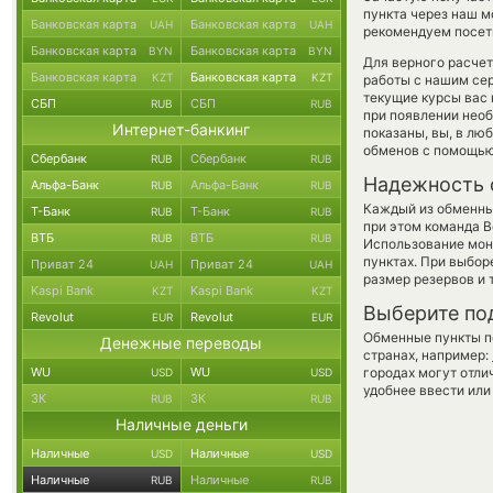
пункта через наш м
Банковская карта
Банковская карта
UAH
UAH
рекомендуем посети
Банковская карта
Банковская карта
BYN
BYN
Для верного расчет
Банковская карта
Банковская карта
KZT
KZT
работы с нашим сер
текущие курсы вас 
СБП
СБП
RUB
RUB
при появлении необ
Интернет-банкинг
показаны, вы, в лю
обменов с помощью
Сбербанк
Сбербанк
RUB
RUB
Надежность 
Альфа-Банк
Альфа-Банк
RUB
RUB
Каждый из обменны
Т-Банк
Т-Банк
RUB
RUB
при этом команда 
ВТБ
ВТБ
RUB
RUB
Использование мон
пунктах. При выбор
Приват 24
Приват 24
UAH
UAH
размер резервов и 
Kaspi Bank
Kaspi Bank
KZT
KZT
Выберите по
Revolut
Revolut
EUR
EUR
Обменные пункты по
Денежные переводы
странах, например:
WU
WU
городах могут отли
USD
USD
удобнее ввести или
ЗК
ЗК
RUB
RUB
Наличные деньги
Наличные
Наличные
USD
USD
Наличные
Наличные
RUB
RUB