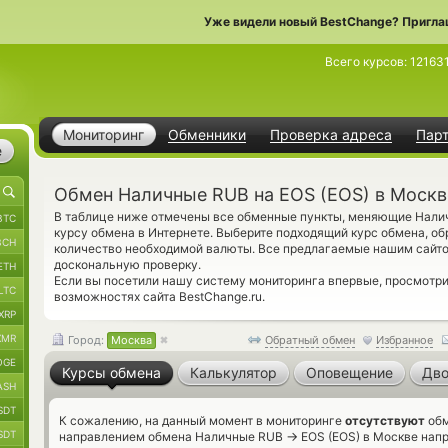
Уже видели новый BestChange? Пригла
Всего курсов:
12163
Мониторинг
Обменники
Проверка адреса
Пар
е
Обмен Наличные RUB на EOS (EOS) в Москв
В таблице ниже отмечены все обменные пункты, меняющие Нал
BTC
курсу обмена в Интернете. Выберите подходящий курс обмена, о
BCH
количество необходимой валюты. Все предлагаемые нашим сайт
доскональную проверку.
ETH
Если вы посетили нашу систему мониторинга впервые, просмотр
LTC
возможностях сайта BestChange.ru.
XRP
XMR
Город:
Москва
Обратный обмен
Избранное
OGE
Курсы обмена
Калькулятор
Оповещение
Дво
ASH
SDT
К сожалению, на данный момент в мониторинге
отсутствуют
обм
SDT
→
направлением обмена Наличные RUB
EOS (EOS) в Москве напр