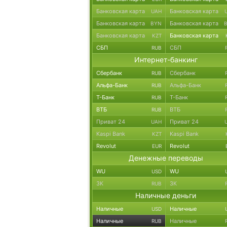
Банковская карта
Банковская карта
UAH
Банковская карта
Банковская карта
BYN
Банковская карта
Банковская карта
KZT
СБП
СБП
RUB
Интернет-банкинг
Сбербанк
Сбербанк
RUB
Альфа-Банк
Альфа-Банк
RUB
Т-Банк
Т-Банк
RUB
ВТБ
ВТБ
RUB
Приват 24
Приват 24
UAH
Kaspi Bank
Kaspi Bank
KZT
Revolut
Revolut
EUR
Денежные переводы
WU
WU
USD
ЗК
ЗК
RUB
Наличные деньги
Наличные
Наличные
USD
Наличные
Наличные
RUB