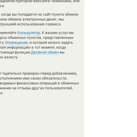
 администратором вебсайта-обменника, или
са.
 когда вы попадаете на сайт пункта обмена
тмом обмена электронных денег, мы
трукцией использования сервиса.
рименяйте
Калькулятор
. К вашим услугам
курсы обменных пунктов, представленные
угу
Оповещение
, в которой можно задать
ram информацию в тот момент, когда
и помощи функции
Двойной обмен
вы
ую валюту.
л тщательно проверен перед добавлением,
сполнением ими своих обязательств.
оводимых финансовых операций в обменных
имание на отзывы других пользователей,
е.