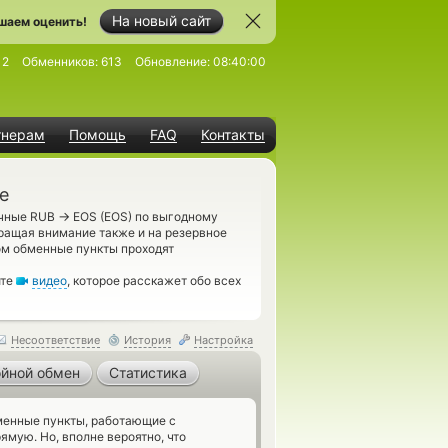
На новый сайт
шаем оценить!
12
Обменников:
613
Обновление:
08:40:00
тнерам
Помощь
FAQ
Контакты
е
→
ичные RUB
EOS (EOS) по выгодному
бращая внимание также и на резервное
ом обменные пункты проходят
ите
видео
, которое расскажет обо всех
Несоответствие
История
Настройка
йной обмен
Статистика
енные пункты, работающие с
ямую. Но, вполне вероятно, что