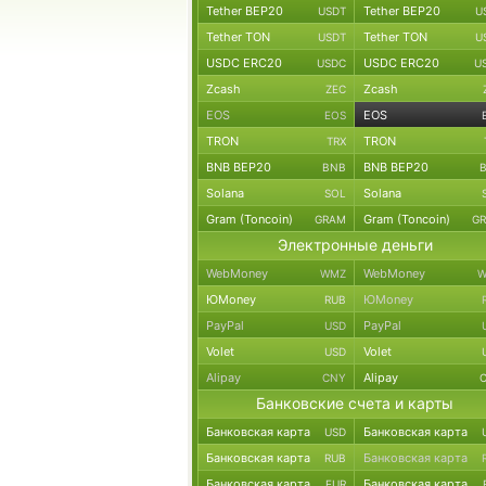
Tether BEP20
Tether BEP20
USDT
U
Tether TON
Tether TON
USDT
U
USDC ERC20
USDC ERC20
USDC
U
Zcash
Zcash
ZEC
EOS
EOS
EOS
TRON
TRON
TRX
BNB BEP20
BNB BEP20
BNB
Solana
Solana
SOL
Gram (Toncoin)
Gram (Toncoin)
GRAM
G
Электронные деньги
WebMoney
WebMoney
WMZ
W
ЮMoney
ЮMoney
RUB
PayPal
PayPal
USD
Volet
Volet
USD
Alipay
Alipay
CNY
Банковские счета и карты
Банковская карта
Банковская карта
USD
Банковская карта
Банковская карта
RUB
Банковская карта
Банковская карта
EUR