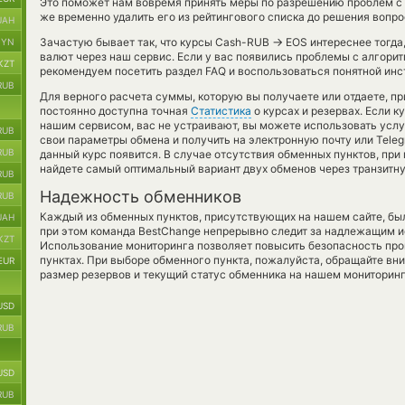
Это поможет нам вовремя принять меры по разрешению проблем с
же временно удалить его из рейтингового списка до решения вопро
UAH
→
Зачастую бывает так, что курсы Cash-RUB
EOS интереснее тогда,
BYN
валют через наш сервис. Если у вас появились проблемы с алгори
KZT
рекомендуем посетить раздел FAQ и воспользоваться понятной инс
RUB
Для верного расчета суммы, которую вы получаете или отдаете, п
постоянно доступна точная
Статистика
о курсах и резервах. Если 
нашим сервисом, вас не устраивают, вы можете использовать усл
RUB
свои параметры обмена и получить на электронную почту или Teleg
RUB
данный курс появится. В случае отсутствия обменных пунктов, пр
найдете самый оптимальный вариант двух обменов через транзитн
RUB
Надежность обменников
RUB
Каждый из обменных пунктов, присутствующих на нашем сайте, бы
UAH
при этом команда BestChange непрерывно следит за надлежащим и
KZT
Использование мониторинга позволяет повысить безопасность пр
пунктах. При выборе обменного пункта, пожалуйста, обращайте вн
EUR
размер резервов и текущий статус обменника на нашем мониторинг
USD
RUB
USD
RUB