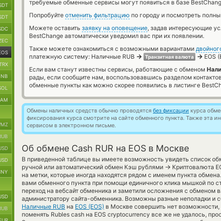
требуемые обменные сервисы могут появиться в базе BestChang
SDT
Попробуйте
отменить фильтрацию
по городу и посмотреть полны
SDT
Можете оставить
заявку на оповещение
, задав интересующие у
SDC
BestChange автоматически уведомил вас при их появлении.
ZEC
Также можете ознакомиться с возможными вариантами
двойног
EOS
→
→
платежную систему: Наличные RUB
EOS (
Транзитная валюта
TRX
Если вам станут известны сервисы, работающие с обменом
Нали
BNB
рады, если сообщите нам, воспользовавшись разделом контакто
обменные пункты как можно скорее появились в листинге BestC
SOL
RAM
Обмены наличных средств обычно проводятся
без фиксации
курса обмен
фиксирования курса смотрите на сайте обменного пункта. Также эта 
MZ
сервисом в электронном письме.
RUB
Об обмене Cash RUR на EOS в Москве
USD
В приведенной таблице вы имеете возможность увидеть список об
USD
→
ручной или автоматический обмен Кэш рублями
Криптовалюта Е
CNY
на метки, которые иногда находятся рядом с именем пункта обмена
вами обменного пункта при помощи единичного клика мышкой по ст
переход на вебсайт обменника и заметили осложнения с обменом в
USD
администратору сайта-обменника. Возможны разные неполадки и с
Наличные RUB
на
EOS (EOS)
в Москве совершить нет возможности, 
RUB
поменять Rubles cash на EOS cryptocurrency все же не удалось, п
EUR