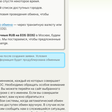
e спустя некоторое время.
й список доступных городов.
словия проведения обмена, чтобы
о обмена
— через транзитную валюту или
EOS).
чные RUB на EOS (EOS)
в Москве, будем
в. Мы постараемся, чтобы предложенные
hange.
а после создания заявки. Условия
информация будет продублирована обменным
менников, каждый из которых совершает
ОС. Необходимо обращать особое внимание
. Вы можете перейти на сайт выбранного
роке с его именем. Если вы совершили
алют, вам нужно обратиться к
бои системы, когда автоматический обмен
но доступен обмен вручную. В случае если
росим сообщить нам о сложившейся ситуации.