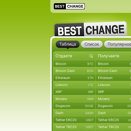
Таблица
Список
Популярно
Bitcoin
Bitcoin
BTC
Bitcoin Cash
Bitcoin Cash
BCH
Ethereum
Ethereum
ETH
Litecoin
Litecoin
LTC
XRP
XRP
XRP
Monero
Monero
XMR
Dogecoin
Dogecoin
DOGE
D
Dash
Dash
DASH
D
Tether ERC20
Tether ERC20
USDT
U
Tether TRC20
Tether TRC20
USDT
U