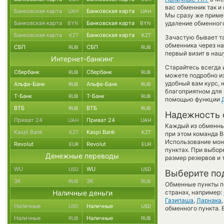
вас обменник так и 
Банковская карта
Банковская карта
UAH
UAH
Мы сразу же приме
Банковская карта
Банковская карта
удаление обменного
BYN
BYN
Банковская карта
Банковская карта
KZT
KZT
Зачастую бывает та
обменника через на
СБП
СБП
RUB
RUB
первый визит в наш
Интернет-банкинг
Старайтесь всегда
Сбербанк
Сбербанк
RUB
RUB
можете подробно и
удобный вам курс, 
Альфа-Банк
Альфа-Банк
RUB
RUB
благоприятном для 
Т-Банк
Т-Банк
RUB
RUB
помощью функции
ВТБ
ВТБ
RUB
RUB
Надежность 
Приват 24
Приват 24
UAH
UAH
Каждый из обменны
Kaspi Bank
Kaspi Bank
KZT
KZT
при этом команда 
Использование мон
Revolut
Revolut
EUR
EUR
пунктах. При выбор
Денежные переводы
размер резервов и 
WU
WU
USD
USD
Выберите по
ЗК
ЗК
RUB
RUB
Обменные пункты по
Наличные деньги
странах, например:
Газипаша
,
Ларнака
Наличные
Наличные
USD
USD
обменного пункта. 
Наличные
Наличные
RUB
RUB