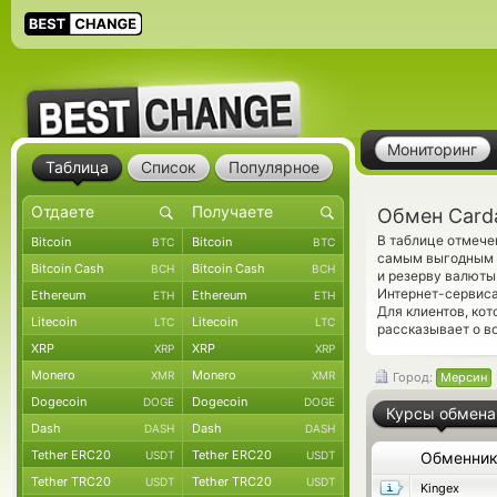
Мониторинг
Таблица
Список
Популярное
Обмен Card
В таблице отмече
Bitcoin
Bitcoin
BTC
BTC
самым выгодным к
Bitcoin Cash
Bitcoin Cash
BCH
BCH
и резерву валюты
Интернет-сервиса
Ethereum
Ethereum
ETH
ETH
Для клиентов, ко
Litecoin
Litecoin
LTC
LTC
рассказывает о в
XRP
XRP
XRP
XRP
Monero
Monero
XMR
XMR
Город:
Мерсин
Dogecoin
Dogecoin
DOGE
DOGE
Курсы обмена
Dash
Dash
DASH
DASH
Tether ERC20
Tether ERC20
USDT
USDT
Обменни
Tether TRC20
Tether TRC20
USDT
USDT
Kingex