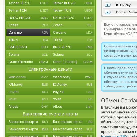
Tether BEP20
Tether BEP20
USDT
USDT
BTC2Pay
Tether TON
Tether TON
USDT
USDT
ObmenMone
USDC ERC20
USDC ERC20
USDC
USDC
Всего по направлен
Zcash
Zcash
ZEC
ZEC
Суммарный резерв
Cardano
Cardano
ADA
ADA
Курс обмена
ADA/T
TRON
TRON
TRX
TRX
Обмены наличных с
BNB BEP20
BNB BEP20
BNB
BNB
фиксирования курс
Solana
Solana
SOL
SOL
сервисом в электр
Gram (Toncoin)
Gram (Toncoin)
GRAM
GRAM
В целях противоде
Электронные деньги
обменные пункты п
WebMoney
WebMoney
В случае если тра
WMZ
WMZ
обменную операци
ЮMoney
ЮMoney
RUB
RUB
соблюдения требов
PayPal
PayPal
USD
USD
Volet
Volet
USD
USD
Обмен Carda
Alipay
Alipay
CNY
CNY
В таблице вы может
автоматический об
Банковские счета и карты
которые временами 
Банковская карта
Банковская карта
обменного пункта н
USD
USD
заметили затруднен
Банковская карта
Банковская карта
RUB
RUB
произошли временн
Банковская карта
Банковская карта
Наличные TRY
в Ме
EUR
EUR