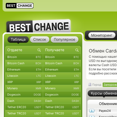
Мониторинг
Таблица
Список
Популярное
Обмен Card
С помощью нашего
Bitcoin
Bitcoin
BTC
BTC
USD по выгодному
Bitcoin Cash
Bitcoin Cash
BCH
BCH
валюты Cash USD.
Если вы посетили
Ethereum
Ethereum
ETH
ETH
подробно рассказ
Litecoin
Litecoin
LTC
LTC
XRP
XRP
XRP
XRP
Город:
Запорож
Monero
Monero
XMR
XMR
Курсы обмена
Dogecoin
Dogecoin
DOGE
DOGE
Dash
Dash
DASH
DASH
Обменни
Tether ERC20
Tether ERC20
USDT
USDT
Payex24
Tether TRC20
Tether TRC20
USDT
USDT