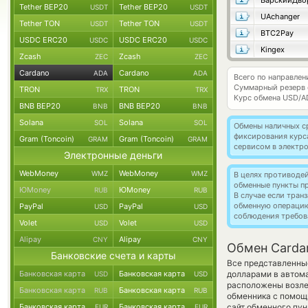
БарскийДво
Tether BEP20
Tether BEP20
USDT
USDT
UAchanger
Tether TON
Tether TON
USDT
USDT
BTC2Pay
USDC ERC20
USDC ERC20
USDC
USDC
Kingex
Zcash
Zcash
ZEC
ZEC
Cardano
Cardano
ADA
ADA
Всего по направлен
Суммарный резерв
TRON
TRON
TRX
TRX
Курс обмена
USD/A
BNB BEP20
BNB BEP20
BNB
BNB
Solana
Solana
SOL
SOL
Обмены наличных с
фиксирования курс
Gram (Toncoin)
Gram (Toncoin)
GRAM
GRAM
сервисом в электр
Электронные деньги
WebMoney
WebMoney
WMZ
WMZ
В целях противоде
обменные пункты п
ЮMoney
ЮMoney
RUB
RUB
В случае если тра
обменную операци
PayPal
PayPal
USD
USD
соблюдения требов
Volet
Volet
USD
USD
Alipay
Alipay
CNY
CNY
Обмен Carda
Банковские счета и карты
Все представленны
Банковская карта
Банковская карта
долларами в автом
USD
USD
расположены возле 
Банковская карта
Банковская карта
RUB
RUB
обменника с помощ
Банковская карта
Банковская карта
сайт обменного пун
EUR
EUR