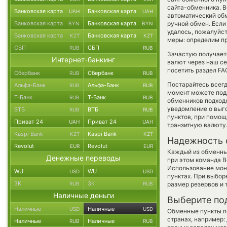
сайта-обменника. В
Банковская карта
Банковская карта
UAH
UAH
автоматический о
Банковская карта
Банковская карта
ручной обмен. Если 
BYN
BYN
удалось, пожалуйс
Банковская карта
Банковская карта
KZT
KZT
меры: определим пр
СБП
СБП
RUB
RUB
Зачастую получаетс
Интернет-банкинг
валют через наш се
посетить раздел FA
Сбербанк
Сбербанк
RUB
RUB
Постарайтесь всег
Альфа-Банк
Альфа-Банк
RUB
RUB
момент можете под
Т-Банк
Т-Банк
RUB
RUB
обменников подходя
уведомление о выго
ВТБ
ВТБ
RUB
RUB
пунктов, при помо
Приват 24
Приват 24
UAH
UAH
транзитную валюту
Kaspi Bank
Kaspi Bank
KZT
KZT
Надежность 
Revolut
Revolut
EUR
EUR
Каждый из обменны
Денежные переводы
при этом команда 
Использование мон
WU
WU
USD
USD
пунктах. При выбор
ЗК
ЗК
RUB
RUB
размер резервов и 
Наличные деньги
Выберите по
Наличные
Наличные
USD
USD
Обменные пункты по
странах, например:
Наличные
Наличные
RUB
RUB