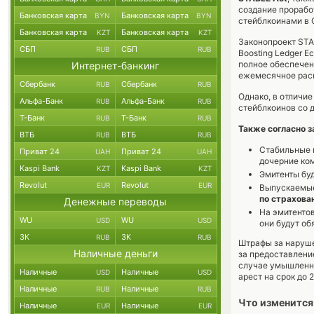
создание прорабо
Банковская карта
Банковская карта
BYN
BYN
стейблкоинами в 
Банковская карта
Банковская карта
KZT
KZT
Законопроект STAB
СБП
СБП
RUB
RUB
Boosting Ledger E
полное обеспечени
Интернет-банкинг
ежемесячное раск
Сбербанк
Сбербанк
RUB
RUB
Однако, в отличие
Альфа-Банк
Альфа-Банк
RUB
RUB
стейблкоинов со д
Т-Банк
Т-Банк
RUB
RUB
Также согласно з
ВТБ
ВТБ
RUB
RUB
Стабильные 
Приват 24
Приват 24
UAH
UAH
дочерние ко
Kaspi Bank
Kaspi Bank
KZT
KZT
Эмитенты буд
Revolut
Revolut
EUR
EUR
Выпускаемые
по страхова
Денежные переводы
На эмитентов
WU
WU
USD
USD
они будут об
ЗК
ЗК
RUB
RUB
Штрафы за наруше
Наличные деньги
за предоставлени
случае умышленно
Наличные
Наличные
USD
USD
арест на срок до 2
Наличные
Наличные
RUB
RUB
Что изменится
Наличные
Наличные
EUR
EUR