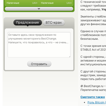
С технической точ
Наличные
Наличные
UAH
UAH
следуют требован
как, например,
Уп
Эмитенты стейблк
замораживают адр
Предложения
BTC-кран
других финансовы
Однако в случае 
стейблкоинов пол
безопасным.
С точки зрения в
STABLE Act of 20
С одной стороны,
активами и мошенн
институциональны
С другой стороны
индустрии, замедл
перестать работа
© BestChange.ru 
Перепечатка мате
Смотрите также
Роль Bitcoin