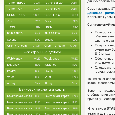
для беспрепятств
Tether BEP20
Tether BEP20
USDT
USDT
Само название ST
Tether TON
Tether TON
USDT
USDT
Дональда Трампа
USDC ERC20
USDC ERC20
USDC
USDC
в попытках усомн
Zcash
Zcash
ZEC
ZEC
Согласно опубли
TRON
TRON
TRX
TRX
Полностью п
BNB BEP20
BNB BEP20
BNB
BNB
обеспечения 
Solana
Solana
SOL
SOL
фиатные вал
Получать нео
Gram (Toncoin)
Gram (Toncoin)
GRAM
GRAM
эмитентам б
Электронные деньги
$10 млрд;
Обеспечиват
WebMoney
WebMoney
WMZ
WMZ
уполномочен
ЮMoney
ЮMoney
RUB
RUB
Следовать по
PayPal
PayPal
USD
USD
юридических
Volet
Volet
USD
USD
Также законопрое
которых обеспечи
Alipay
Alipay
CNY
CNY
Банковские счета и карты
Вероятно, предпо
стабильными акти
Банковская карта
Банковская карта
USD
USD
привязку к доллар
Банковская карта
Банковская карта
RUB
RUB
Что такое STAB
Банковская карта
Банковская карта
EUR
EUR
STABLE Act
, такж
Банковская карта
Банковская карта
UAH
UAH