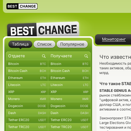
Мониторинг
Таблица
Список
Популярное
Что известн
Необходимость ра
Bitcoin
Bitcoin
BTC
BTC
таких активов, о
Bitcoin Cash
Bitcoin Cash
BCH
BCH
млрд.
Ethereum
Ethereum
ETH
ETH
Что такое STA
Litecoin
Litecoin
LTC
LTC
STABLE GENIUS A
XRP
XRP
XRP
XRP
рынок стейблкоин
Monero
Monero
XMR
XMR
"цифровой актив, 
доллар США, и по
Dogecoin
Dogecoin
DOGE
DOGE
активами в соотно
Dash
Dash
DASH
DASH
Законопроект STAB
Tether ERC20
Tether ERC20
USDT
USDT
Large Elections Gi
Tether TRC20
Tether TRC20
USDT
USDT
тестирования и 