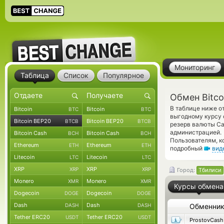
Мониторинг
Таблица
Список
Популярное
Обмен Bitco
В таблице ниже о
Bitcoin
Bitcoin
BTC
BTC
выгодному курсу 
Bitcoin BEP20
Bitcoin BEP20
BTCB
BTCB
резерв валюты Ca
администрацией.
Bitcoin Cash
Bitcoin Cash
BCH
BCH
Пользователям, к
Ethereum
Ethereum
ETH
ETH
подробный
вид
Litecoin
Litecoin
LTC
LTC
XRP
XRP
XRP
XRP
Город:
Тбилиси
Monero
Monero
XMR
XMR
Курсы обмена
Dogecoin
Dogecoin
DOGE
DOGE
Dash
Dash
DASH
DASH
Обменни
Tether ERC20
Tether ERC20
USDT
USDT
ProstovCash