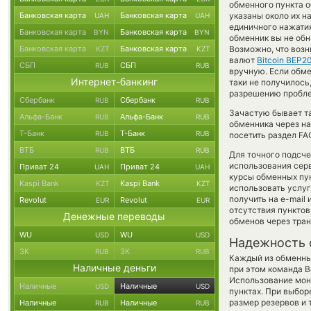
обменного пункта о
Банковская карта
Банковская карта
указаны около их н
UAH
UAH
единичного нажатия
Банковская карта
Банковская карта
BYN
BYN
обменник вы не обн
Банковская карта
Банковская карта
Возможно, что возн
KZT
KZT
валют
Bitcoin BEP2
СБП
СБП
RUB
RUB
вручную. Если обмен
Интернет-банкинг
таки не получилось
разрешению проблем
Сбербанк
Сбербанк
RUB
RUB
Зачастую бывает т
Альфа-Банк
Альфа-Банк
RUB
RUB
обменника через на
Т-Банк
Т-Банк
RUB
RUB
посетить раздел FA
ВТБ
ВТБ
RUB
RUB
Для точного подсче
использования серв
Приват 24
Приват 24
UAH
UAH
курсы обменных пун
Kaspi Bank
Kaspi Bank
KZT
KZT
использовать услу
получить на e-mail 
Revolut
Revolut
EUR
EUR
отсутствия пункто
Денежные переводы
обменов через тра
WU
WU
USD
USD
Надежность 
ЗК
ЗК
RUB
RUB
Каждый из обменны
Наличные деньги
при этом команда 
Использование мон
Наличные
Наличные
USD
USD
пунктах. При выбор
размер резервов и 
Наличные
Наличные
RUB
RUB