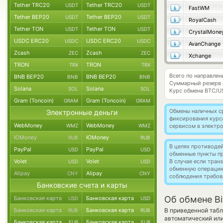
Tether TRC20
Tether TRC20
USDT
USDT
FastWM
Tether BEP20
Tether BEP20
USDT
USDT
RoyalCash
Tether TON
Tether TON
USDT
USDT
CrystalMone
USDC ERC20
USDC ERC20
USDC
USDC
AvanChange
Zcash
Zcash
ZEC
ZEC
Xchange
TRON
TRON
TRX
TRX
Всего по направлен
BNB BEP20
BNB BEP20
BNB
BNB
Суммарный резерв
Solana
Solana
SOL
SOL
Курс обмена
BTC/U
Gram (Toncoin)
Gram (Toncoin)
GRAM
GRAM
Обмены наличных с
Электронные деньги
фиксирования курс
WebMoney
WebMoney
WMZ
WMZ
сервисом в электр
ЮMoney
ЮMoney
RUB
RUB
В целях противоде
PayPal
PayPal
USD
USD
обменные пункты п
Volet
Volet
В случае если тра
USD
USD
обменную операци
Alipay
Alipay
CNY
CNY
соблюдения требов
Банковские счета и карты
Об обмене Bi
Банковская карта
Банковская карта
USD
USD
Банковская карта
Банковская карта
В приведенной табл
RUB
RUB
автоматический или
Банковская карта
Банковская карта
EUR
EUR