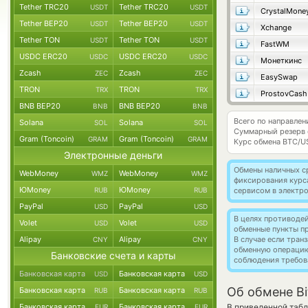
Tether TRC20
Tether TRC20
USDT
USDT
CrystalMone
Tether BEP20
Tether BEP20
USDT
USDT
Xchange
Tether TON
Tether TON
USDT
USDT
FastWM
USDC ERC20
USDC ERC20
USDC
USDC
Монеткинс
Zcash
Zcash
ZEC
ZEC
EasySwap
TRON
TRON
TRX
TRX
ProstovCash
BNB BEP20
BNB BEP20
BNB
BNB
Всего по направлен
Solana
Solana
SOL
SOL
Суммарный резерв
Gram (Toncoin)
Gram (Toncoin)
GRAM
GRAM
Курс обмена
BTC/U
Электронные деньги
Обмены наличных с
WebMoney
WebMoney
WMZ
WMZ
фиксирования курс
ЮMoney
ЮMoney
RUB
RUB
сервисом в электр
PayPal
PayPal
USD
USD
В целях противоде
Volet
Volet
USD
USD
обменные пункты п
Alipay
Alipay
В случае если тра
CNY
CNY
обменную операци
Банковские счета и карты
соблюдения требов
Банковская карта
Банковская карта
USD
USD
Об обмене Bi
Банковская карта
Банковская карта
RUB
RUB
Банковская карта
Банковская карта
В приведенной табл
EUR
EUR