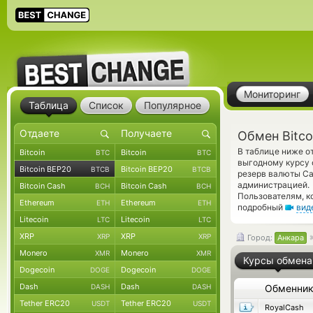
Мониторинг
Таблица
Список
Популярное
Обмен Bitco
В таблице ниже о
Bitcoin
Bitcoin
BTC
BTC
выгодному курсу 
Bitcoin BEP20
Bitcoin BEP20
BTCB
BTCB
резерв валюты Ca
администрацией.
Bitcoin Cash
Bitcoin Cash
BCH
BCH
Пользователям, к
Ethereum
Ethereum
ETH
ETH
подробный
вид
Litecoin
Litecoin
LTC
LTC
XRP
XRP
XRP
XRP
Город:
Анкара
Monero
Monero
XMR
XMR
Курсы обмена
Dogecoin
Dogecoin
DOGE
DOGE
Dash
Dash
DASH
DASH
Обменни
Tether ERC20
Tether ERC20
USDT
USDT
RoyalCash