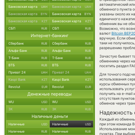
автоматический или
Банковская карта
Банковская карта
UAH
UAH
обменного пункта о
Банковская карта
Банковская карта
указаны около их н
BYN
BYN
единичного нажатия
Банковская карта
Банковская карта
KZT
KZT
обменник вы не обн
СБП
СБП
Возможно, что возн
RUB
RUB
валют
Bitcoin BEP2
Интернет-банкинг
вручную. Если обмен
таки не получилось
Сбербанк
Сбербанк
RUB
RUB
разрешению проблем
Альфа-Банк
Альфа-Банк
RUB
RUB
Зачастую бывает т
Т-Банк
Т-Банк
RUB
RUB
обменника через на
ВТБ
ВТБ
RUB
RUB
посетить раздел FA
Приват 24
Приват 24
UAH
UAH
Для точного подсче
использования серв
Kaspi Bank
Kaspi Bank
KZT
KZT
курсы обменных пун
Revolut
Revolut
EUR
EUR
использовать услу
Денежные переводы
получить на e-mail 
отсутствия пункто
WU
WU
USD
USD
обменов через тра
ЗК
ЗК
RUB
RUB
Надежность 
Наличные деньги
Каждый из обменны
при этом команда 
Наличные
Наличные
USD
USD
Использование мон
Наличные
Наличные
RUB
RUB
пунктах. При выбор