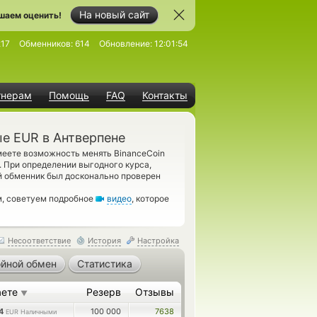
На новый сайт
шаем оценить!
217
Обменников:
614
Обновление:
12:01:54
тнерам
Помощь
FAQ
Контакты
е EUR в Антверпене
меете возможность менять BinanceCoin
. При определении выгодного курса,
й обменник был досконально проверен
м, советуем подробное
видео
, которое
Несоответствие
История
Настройка
йной обмен
Статистика
аете
Резерв
Отзывы
▼
54
100 000
7638
EUR Наличными