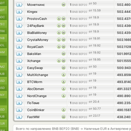
SDT
от 50
Монеткинс
1
502.46
BNB BEP20
SDT
от 15.59
Kingex
1
502.44
BNB BEP20
SDC
от 19.9
ProstovCash
1
502.43
BNB BEP20
ZEC
от 19.9
24PayBank
1
502.43
BNB BEP20
TRX
от 19.9
BlaBlaMoney
1
502.43
BNB BEP20
BNB
от 19.91
CrystalMoney
1
502.166
BNB BEP20
SOL
от 19.92
RoyalCash
1
502.112
BNB BEP20
RAM
от 19.92
BaksMan
1
501.991
BNB BEP20
от 19.95
Xchange
1
501.155
BNB BEP20
от 50
MZ
EasySwap
1
500.94
BNB BEP20
от 19
RUB
MultiXchange
1
493.85
BNB BEP20
от 19
USD
BTCWorm
1
493.814
BNB BEP20
от 19
USD
AbcObmen
1
491.332
BNB BEP20
от 19
CNY
NordChange
1
490.89
BNB BEP20
от 20.4
ПоТеме
1
490.23
BNB BEP20
от 50.77
USD
CoinBlinker
1
490.158
BNB BEP20
от 23.17
RUB
FastWM
1
438.24
BNB BEP20
EUR
Всего по направлению BNB BEP20 (BNB)
Наличные EUR в Антверпене 
→
UAH