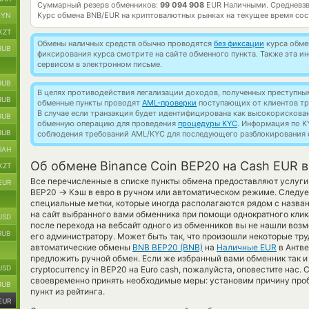
Суммарный резерв обменников:
99 094 908
EUR Наличными.
Средневз
Курс обмена
BNB/EUR
на криптовалютных рынках на текущее время со
BYN
KZT
Обмены наличных средств обычно проводятся
без фиксации
курса обмен
RUB
фиксирования курса смотрите на сайте обменного пункта. Также эта 
сервисом в электронном письме.
RUB
В целях противодействия легализации доходов, полученных преступны
RUB
обменные пункты проводят
AML-проверки
поступающих от клиентов тр
В случае если транзакция будет идентифицирована как высокорискова
RUB
обменную операцию для проведения
процедуры KYC
. Информация по K
RUB
соблюдения требований AML/KYC для последующего разблокирования с
UAH
Об обмене Binance Coin BEP20 на Cash EUR 
KZT
Все перечисленные в списке пункты обмена предоставляют услуги
EUR
→
BEP20
Кэш в евро в ручном или автоматическом режиме. Следуе
специальные метки, которые иногда располагаются рядом с назва
на сайт выбранного вами обменника при помощи однократного клик
USD
после перехода на вебсайт одного из обменников вы не нашли воз
RUB
его администратору. Может быть так, что произошли некоторые тру
автоматические обмены
BNB BEP20 (BNB)
на
Наличные EUR
в Антве
предложить ручной обмен. Если же избранный вами обменник так и 
USD
cryptocurrency in BEP20 на Euro cash, пожалуйста, оповестите на
своевременно принять необходимые меры: установим причину про
RUB
пункт из рейтинга.
EUR