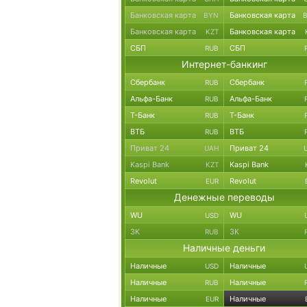
Банковская карта
Банковская карта
BYN
Банковская карта
Банковская карта
KZT
СБП
СБП
RUB
Интернет-банкинг
Сбербанк
Сбербанк
RUB
Альфа-Банк
Альфа-Банк
RUB
Т-Банк
Т-Банк
RUB
ВТБ
ВТБ
RUB
Приват 24
Приват 24
UAH
Kaspi Bank
Kaspi Bank
KZT
Revolut
Revolut
EUR
Денежные переводы
WU
WU
USD
ЗК
ЗК
RUB
Наличные деньги
Наличные
Наличные
USD
Наличные
Наличные
RUB
Наличные
Наличные
EUR