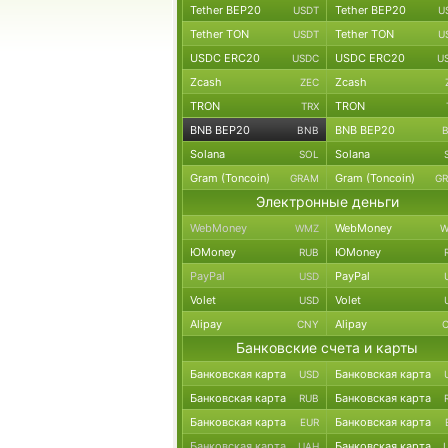
Tether BEP20
Tether BEP20
USDT
U
Tether TON
Tether TON
USDT
U
USDC ERC20
USDC ERC20
USDC
U
Zcash
Zcash
ZEC
TRON
TRON
TRX
BNB BEP20
BNB BEP20
BNB
Solana
Solana
SOL
Gram (Toncoin)
Gram (Toncoin)
GRAM
G
Электронные деньги
WebMoney
WebMoney
WMZ
W
ЮMoney
ЮMoney
RUB
PayPal
PayPal
USD
Volet
Volet
USD
Alipay
Alipay
CNY
Банковские счета и карты
Банковская карта
Банковская карта
USD
Банковская карта
Банковская карта
RUB
Банковская карта
Банковская карта
EUR
Банковская карта
Банковская карта
UAH