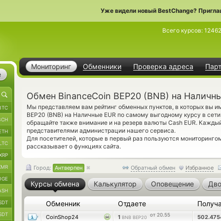
Уже видели новый BestChange? Пригла
Всего курсов:
1246
Мониторинг
Обменники
Проверка адреса
Пар
е
Обмен BinanceCoin BEP20 (BNB) на Наличны
Мы представляем вам рейтинг обменных пунктов, в которых вы и
BTC
BEP20 (BNB) на Наличные EUR по самому выгодному курсу в сети
BCH
обращайте также внимание и на резерв валюты Cash EUR. Кажды
представителями администрации нашего сервиса.
ETH
Для посетителей, которые в первый раз пользуются мониторинго
LTC
рассказывает о функциях сайта.
XRP
XMR
Город:
Антверпен
Обратный обмен
Избранное
OGE
Курсы обмена
Калькулятор
Оповещение
Дво
ASH
SDT
Обменник
Отдаете
Получ
SDT
от 20.55
CoinShop24
1
502.47
BNB BEP20