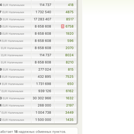
04
114 737
418
EUR Наличными
47
1 732 540
4875
EUR Наличными
70
17 283 407
8517
EUR Наличными
66
8 658 608
1
6758
EUR Наличными
56
8 658 608
1920
EUR Наличными
9
8 658 608
596
EUR Наличными
9
8 658 608
2070
EUR Наличными
2
114 737
8024
EUR Наличными
5
8 658 608
8210
EUR Наличными
39
277 024
815
EUR Наличными
98
432 895
7525
EUR Наличными
0
1 731 698
650
EUR Наличными
7
939 126
6162
EUR Наличными
03
30 302 966
1632
EUR Наличными
54
268 000
2197
EUR Наличными
7
1 004 738
3449
EUR Наличными
02
1 500 000
1435
EUR Наличными
работает
18
надежных обменных пунктов.