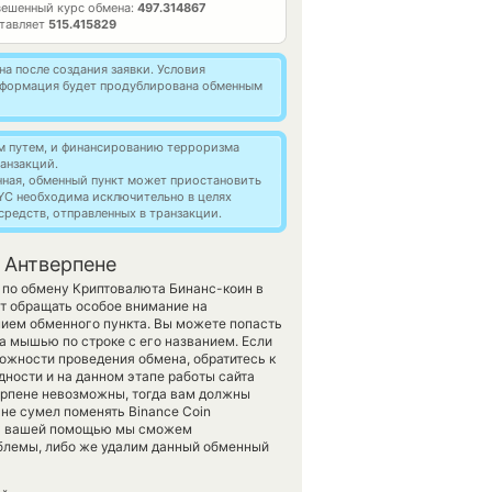
вешенный курс обмена:
497.314867
ставляет
515.415829
а после создания заявки. Условия
информация будет продублирована обменным
м путем, и финансированию терроризма
анзакций.
нная, обменный пункт может приостановить
YC необходима исключительно в целях
редств, отправленных в транзакции.
в Антверпене
 по обмену Криптовалюта Бинанс-коин в
т обращать особое внимание на
нием обменного пункта. Вы можете попасть
а мышью по строке с его названием. Если
можности проведения обмена, обратитесь к
дности и на данном этапе работы сайта
рпене невозможны, тогда вам должны
не сумел поменять Binance Coin
с. С вашей помощью мы сможем
блемы, либо же удалим данный обменный