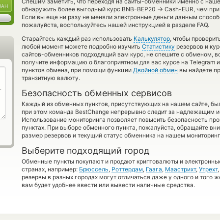
Спешим заметить, что переходя на сайты-обменники именно с наш
UAH
→
обнаружить более выгодный курс BNB-BEP20
Cash-EUR, чем при
Если вы еще ни разу не меняли электронные деньги данным способ
пожалуйста, воспользуйтесь нашей инструкцией в разделе FAQ.
Старайтесь каждый раз использовать
Калькулятор
, чтобы проверит
любой момент можете подробно изучить
Статистику
резервов и кур
сайтов-обменников подходящий вам курс, не спешите с обменом, 
получите информацию о благоприятном для вас курсе на Telegram и
пунктов обмена, при помощи функции
Двойной обмен
вы найдете п
транзитную валюту.
Безопасность обменных сервисов
Каждый из обменных пунктов, присутствующих на нашем сайте, бы
при этом команда BestChange непрерывно следит за надлежащим и
Использование мониторинга позволяет повысить безопасность пр
пунктах. При выборе обменного пункта, пожалуйста, обращайте вн
размер резервов и текущий статус обменника на нашем мониторинг
Выберите подходящий город
Обменные пункты покупают и продают криптовалюты и электронные
странах, например:
Брюссель
,
Роттердам
,
Гаага
,
Маастрихт
,
Утрехт
резервы в разных городах могут отличаться даже у одного и того ж
вам будет удобнее ввести или вывести наличные средства.