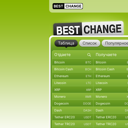
Таблица
Список
Популярно
Bitcoin
Bitcoin
BTC
Bitcoin Cash
Bitcoin Cash
BCH
Ethereum
Ethereum
ETH
Litecoin
Litecoin
LTC
XRP
XRP
XRP
Monero
Monero
XMR
Dogecoin
Dogecoin
DOGE
D
Dash
Dash
DASH
D
Tether ERC20
Tether ERC20
USDT
U
Tether TRC20
Tether TRC20
USDT
U