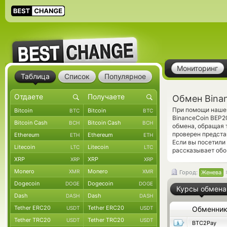
Мониторинг
Таблица
Список
Популярное
Обмен Bina
При помощи нашег
Bitcoin
Bitcoin
BTC
BTC
BinanceCoin BEP2
Bitcoin Cash
Bitcoin Cash
BCH
BCH
обмена, обращая 
проверен предста
Ethereum
Ethereum
ETH
ETH
Если вы посетили
Litecoin
Litecoin
LTC
LTC
рассказывает обо
XRP
XRP
XRP
XRP
Monero
Monero
XMR
XMR
Город:
Женева
Dogecoin
Dogecoin
DOGE
DOGE
Курсы обмена
Dash
Dash
DASH
DASH
Tether ERC20
Tether ERC20
USDT
USDT
Обменни
Tether TRC20
Tether TRC20
USDT
USDT
BTC2Pay