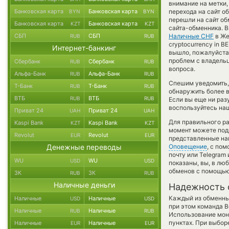
внимание на метки,
Банковская карта
Банковская карта
перехода на сайт о
BYN
BYN
перешли на сайт об
Банковская карта
Банковская карта
KZT
KZT
сайта-обменника. В
СБП
СБП
Наличные CHF
в Же
RUB
RUB
cryptocurrency in 
Интернет-банкинг
вышло, пожалуйста
проблем с владельц
Сбербанк
Сбербанк
RUB
RUB
вопроса.
Альфа-Банк
Альфа-Банк
RUB
RUB
Спешим уведомить,
Т-Банк
Т-Банк
RUB
RUB
обнаружить более 
ВТБ
ВТБ
RUB
RUB
Если вы еще ни раз
воспользуйтесь наш
Приват 24
Приват 24
UAH
UAH
Для правильного ра
Kaspi Bank
Kaspi Bank
KZT
KZT
момент можете под
Revolut
Revolut
EUR
EUR
представленные на
Денежные переводы
Оповещение
, с по
почту или Telegram
WU
WU
USD
USD
показаны, вы, в лю
обменов с помощью
ЗК
ЗК
RUB
RUB
Наличные деньги
Надежность 
Каждый из обменны
Наличные
Наличные
USD
USD
при этом команда 
Наличные
Наличные
RUB
RUB
Использование мон
пунктах. При выбор
Наличные
Наличные
EUR
EUR