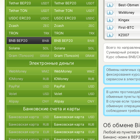
Tether BEP20
Tether BEP20
USDT
USDT
Best-Obmen
Tether TON
Tether TON
USDT
USDT
WxMoney
USDC ERC20
USDC ERC20
USDC
USDC
Kingex
Zcash
Zcash
ZEC
ZEC
First-BTC
TRON
TRON
TRX
TRX
KZ007
BNB BEP20
BNB BEP20
BNB
BNB
Всего по направле
Solana
Solana
SOL
SOL
Суммарный резерв
Gram (Toncoin)
Gram (Toncoin)
GRAM
GRAM
Курс обмена
BNB/C
Электронные деньги
Обмены наличных с
WebMoney
WebMoney
WMZ
WMZ
фиксирования курс
ЮMoney
ЮMoney
RUB
RUB
сервисом в электр
PayPal
PayPal
USD
USD
В целях противоде
Volet
Volet
USD
USD
обменные пункты п
Alipay
Alipay
В случае если тра
CNY
CNY
обменную операци
Банковские счета и карты
соблюдения требов
Банковская карта
Банковская карта
USD
USD
Об обмене Bi
Банковская карта
Банковская карта
RUB
RUB
Банковская карта
Банковская карта
Любой из пунктов о
EUR
EUR
Бинанс-коин в BEP
Банковская карта
Банковская карта
UAH
UAH