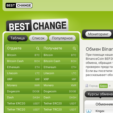
Мониторинг
Таблица
Список
Популярное
Обмен Bina
При помощи нашег
Bitcoin
Bitcoin
BTC
BTC
BinanceCoin BEP2
Bitcoin Cash
Bitcoin Cash
BCH
BCH
обмена, обращая 
проверен предста
Ethereum
Ethereum
ETH
ETH
Если вы посетили
Litecoin
Litecoin
LTC
LTC
рассказывает обо
XRP
XRP
XRP
XRP
Monero
Monero
XMR
XMR
Город:
Берн
Dogecoin
Dogecoin
DOGE
DOGE
Курсы обмена
Dash
Dash
DASH
DASH
Tether ERC20
Tether ERC20
USDT
USDT
Обменни
Tether TRC20
Tether TRC20
USDT
USDT
Kingex