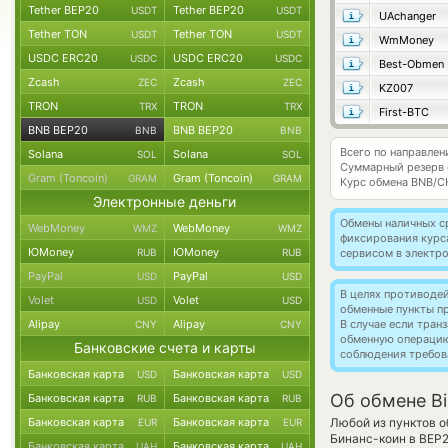
Tether BEP20
Tether BEP20
USDT
USDT
UAchanger
Tether TON
Tether TON
USDT
USDT
WmMoney
USDC ERC20
USDC ERC20
USDC
USDC
Best-Obmen
Zcash
Zcash
ZEC
ZEC
KZ007
TRON
TRON
TRX
TRX
First-BTC
BNB BEP20
BNB BEP20
BNB
BNB
Всего по направле
Solana
Solana
SOL
SOL
Суммарный резерв
Gram (Toncoin)
Gram (Toncoin)
GRAM
GRAM
Курс обмена
BNB/C
Электронные деньги
Обмены наличных с
WebMoney
WebMoney
WMZ
WMZ
фиксирования курс
ЮMoney
ЮMoney
RUB
RUB
сервисом в электр
PayPal
PayPal
USD
USD
В целях противоде
Volet
Volet
USD
USD
обменные пункты п
Alipay
Alipay
В случае если тра
CNY
CNY
обменную операци
Банковские счета и карты
соблюдения требов
Банковская карта
Банковская карта
USD
USD
Об обмене Bi
Банковская карта
Банковская карта
RUB
RUB
Банковская карта
Банковская карта
Любой из пунктов о
EUR
EUR
Бинанс-коин в BEP
Банковская карта
Банковская карта
UAH
UAH