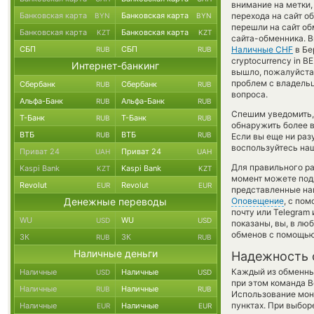
внимание на метки,
Банковская карта
Банковская карта
перехода на сайт о
BYN
BYN
перешли на сайт об
Банковская карта
Банковская карта
KZT
KZT
сайта-обменника. В
СБП
СБП
Наличные CHF
в Бе
RUB
RUB
cryptocurrency in 
Интернет-банкинг
вышло, пожалуйста
проблем с владельц
Сбербанк
Сбербанк
RUB
RUB
вопроса.
Альфа-Банк
Альфа-Банк
RUB
RUB
Спешим уведомить,
Т-Банк
Т-Банк
RUB
RUB
обнаружить более 
ВТБ
ВТБ
RUB
RUB
Если вы еще ни раз
воспользуйтесь наш
Приват 24
Приват 24
UAH
UAH
Для правильного ра
Kaspi Bank
Kaspi Bank
KZT
KZT
момент можете под
Revolut
Revolut
EUR
EUR
представленные на
Денежные переводы
Оповещение
, с по
почту или Telegram
WU
WU
USD
USD
показаны, вы, в лю
обменов с помощью
ЗК
ЗК
RUB
RUB
Наличные деньги
Надежность 
Каждый из обменны
Наличные
Наличные
USD
USD
при этом команда 
Наличные
Наличные
RUB
RUB
Использование мон
пунктах. При выбор
Наличные
Наличные
EUR
EUR