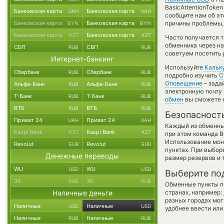
BasicAttentionToke
Банковская карта
Банковская карта
UAH
UAH
сообщите нам об э
Банковская карта
Банковская карта
причины проблемы, 
BYN
BYN
Банковская карта
Банковская карта
KZT
KZT
Часто получается т
обменника через на
СБП
СБП
RUB
RUB
советуем посетить 
Интернет-банкинг
Используйте
Кальк
Сбербанк
Сбербанк
RUB
RUB
подробно изучить
С
Оповещение
– зада
Альфа-Банк
Альфа-Банк
RUB
RUB
электронную почту 
Т-Банк
Т-Банк
RUB
RUB
обмен
вы сможете н
ВТБ
ВТБ
RUB
RUB
Безопасност
Приват 24
Приват 24
UAH
UAH
Каждый из обменны
Kaspi Bank
Kaspi Bank
KZT
KZT
при этом команда 
Использование мон
Revolut
Revolut
EUR
EUR
пунктах. При выбор
Денежные переводы
размер резервов и 
WU
WU
USD
USD
Выберите по
ЗК
ЗК
RUB
RUB
Обменные пункты по
Наличные деньги
странах, например:
разных городах мог
Наличные
Наличные
USD
USD
удобнее ввести или
Наличные
Наличные
RUB
RUB