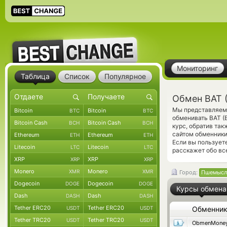
Мониторинг
Таблица
Список
Популярное
Обмен BAT 
Мы представляем 
Bitcoin
Bitcoin
BTC
BTC
обменивать BAT (
Bitcoin Cash
Bitcoin Cash
BCH
BCH
курс, обратив та
сайтом обменники
Ethereum
Ethereum
ETH
ETH
Если вы пользует
Litecoin
Litecoin
LTC
LTC
расскажет обо вс
XRP
XRP
XRP
XRP
Monero
Monero
XMR
XMR
Город:
Пшемысл
Dogecoin
Dogecoin
DOGE
DOGE
Курсы обмена
Dash
Dash
DASH
DASH
Tether ERC20
Tether ERC20
USDT
USDT
Обменни
Tether TRC20
Tether TRC20
USDT
USDT
ObmenMone