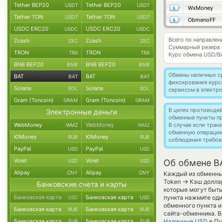
Tether BEP20
Tether BEP20
USDT
USDT
WxMoney
Tether TON
Tether TON
USDT
USDT
ObmenoFF
USDC ERC20
USDC ERC20
USDC
USDC
Всего по направлен
Zcash
Zcash
ZEC
ZEC
Суммарный резерв
TRON
TRON
TRX
TRX
Курс обмена
USD/B
BNB BEP20
BNB BEP20
BNB
BNB
Обмены наличных с
BAT
BAT
BAT
BAT
фиксирования курс
Solana
Solana
SOL
SOL
сервисом в электр
Gram (Toncoin)
Gram (Toncoin)
GRAM
GRAM
В целях противоде
Электронные деньги
обменные пункты п
WebMoney
WebMoney
В случае если тра
WMZ
WMZ
обменную операци
ЮMoney
ЮMoney
RUB
RUB
соблюдения требов
PayPal
PayPal
USD
USD
Volet
Volet
USD
USD
Об обмене B
Alipay
Alipay
CNY
CNY
Каждый из обменных
→
Token
Кэш доллар
Банковские счета и карты
которые могут быт
Банковская карта
Банковская карта
пункта нажмите оди
USD
USD
обменного пункта и
Банковская карта
Банковская карта
RUB
RUB
сайта-обменника. 
Банковская карта
Банковская карта
Наличные USD
в Пш
EUR
EUR