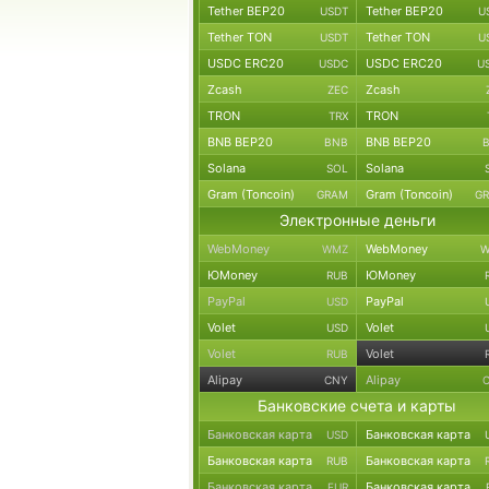
Tether BEP20
Tether BEP20
USDT
U
Tether TON
Tether TON
USDT
U
USDC ERC20
USDC ERC20
USDC
U
Zcash
Zcash
ZEC
TRON
TRON
TRX
BNB BEP20
BNB BEP20
BNB
Solana
Solana
SOL
Gram (Toncoin)
Gram (Toncoin)
GRAM
G
Электронные деньги
WebMoney
WebMoney
WMZ
W
ЮMoney
ЮMoney
RUB
PayPal
PayPal
USD
Volet
Volet
USD
Volet
Volet
RUB
Alipay
Alipay
CNY
Банковские счета и карты
Банковская карта
Банковская карта
USD
Банковская карта
Банковская карта
RUB
Банковская карта
Банковская карта
EUR