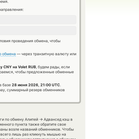
ремя.
направления:
словия проведения обмена, чтобы
о обмена
— через транзитную валюту или
.
ay CNY на Volet RUB
, будем рады, если
араемся, чтобы предложенные обменные
 в базе
28 июня 2026, 21:00 UTC
.
pay, суммарный резерв обменников
→
уги по обмену Алипей
Адвансед кэш в
енного пункта также обратите свое
заны возле названий обменников. Чтобы
 всего лишь раз кликнуть мышью на