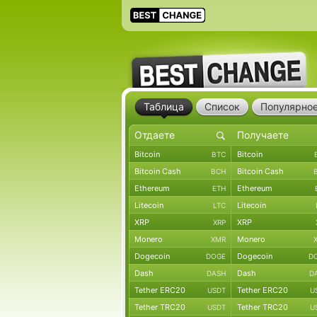
Таблица
Список
Популярно
Bitcoin
Bitcoin
BTC
Bitcoin Cash
Bitcoin Cash
BCH
Ethereum
Ethereum
ETH
Litecoin
Litecoin
LTC
XRP
XRP
XRP
Monero
Monero
XMR
Dogecoin
Dogecoin
DOGE
D
Dash
Dash
DASH
D
Tether ERC20
Tether ERC20
USDT
U
Tether TRC20
Tether TRC20
USDT
U