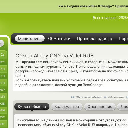
Уже видели новый BestChange? Пригла
Всего курсов:
12528
Мониторинг
Обменники
Проверка адреса
Пар
е
Обмен Alipay CNY на Volet RUB
Мы предлагаем вам список обменников, в которых вы можете обме
BTC
самым выгодным курсам в Рунете. При определении подходящего 
BCH
резервы необходимой валюты. Каждый пункт обмена доскональн
сайта.
ETH
Если вы пользуетесь нашими услугами в первый раз, советуем в
LTC
подробно расскажет о каждой функции BestChange.
XRP
XMR
Обратный обмен
Избранное
OGE
Курсы обмена
Калькулятор
Оповещение
Дво
ASH
SDT
К сожалению, на данный момент в мониторинге
отсутствуют
обм
SDT
→
направлением обмена Alipay CNY
Volet RUB напрямую. Но, вп