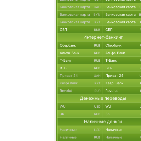
Банковская карта
Банковская карта
UAH
Банковская карта
Банковская карта
BYN
Банковская карта
Банковская карта
KZT
СБП
СБП
RUB
Интернет-банкинг
Сбербанк
Сбербанк
RUB
Альфа-Банк
Альфа-Банк
RUB
Т-Банк
Т-Банк
RUB
ВТБ
ВТБ
RUB
Приват 24
Приват 24
UAH
Kaspi Bank
Kaspi Bank
KZT
Revolut
Revolut
EUR
Денежные переводы
WU
WU
USD
ЗК
ЗК
RUB
Наличные деньги
Наличные
Наличные
USD
Наличные
Наличные
RUB