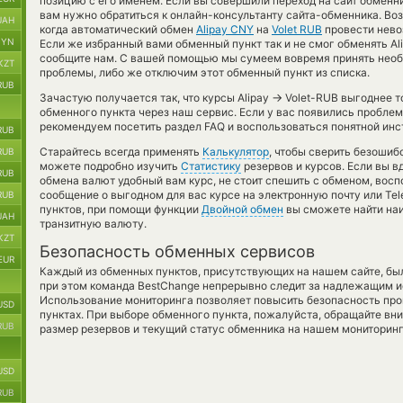
позицию с его именем. Если вы совершили переход на сайт обменн
вам нужно обратиться к онлайн-консультанту сайта-обменника. Во
UAH
когда автоматический обмен
Alipay CNY
на
Volet RUB
провести нево
BYN
Если же избранный вами обменный пункт так и не смог обменять Ali
сообщите нам. С вашей помощью мы сумеем вовремя принять нео
KZT
проблемы, либо же отключим этот обменный пункт из списка.
RUB
→
Зачастую получается так, что курсы Alipay
Volet-RUB выгоднее то
обменного пункта через наш сервис. Если у вас появились пробле
рекомендуем посетить раздел FAQ и воспользоваться понятной инс
RUB
Старайтесь всегда применять
Калькулятор
, чтобы сверить безошиб
RUB
можете подробно изучить
Статистику
резервов и курсов. Если вы в
RUB
обмена валют удобный вам курс, не стоит спешить с обменом, вос
сообщение о выгодном для вас курсе на электронную почту или Tel
RUB
пунктов, при помощи функции
Двойной обмен
вы сможете найти наи
UAH
транзитную валюту.
KZT
Безопасность обменных сервисов
EUR
Каждый из обменных пунктов, присутствующих на нашем сайте, бы
при этом команда BestChange непрерывно следит за надлежащим и
Использование мониторинга позволяет повысить безопасность пр
USD
пунктах. При выборе обменного пункта, пожалуйста, обращайте вн
RUB
размер резервов и текущий статус обменника на нашем мониторинг
USD
RUB