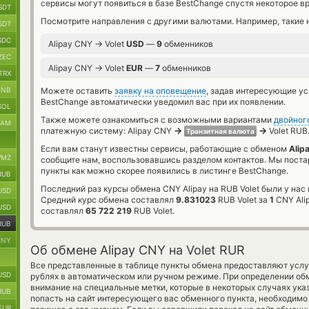
сервисы могут появиться в базе BestChange спустя некоторое в
SDT
Посмотрите направления с другими валютами. Например, такие 
SDT
SDC
→
Alipay CNY
Volet
USD
—
9
обменников
ZEC
→
Alipay CNY
Volet
EUR
—
7
обменников
TRX
BNB
Можете оставить
заявку на оповещение
, задав интересующие у
BestChange автоматически уведомил вас при их появлении.
SOL
Также можете ознакомиться с возможными вариантами
двойног
RAM
→
→
платежную систему: Alipay CNY
Volet RUB
Транзитная валюта
Если вам станут известны сервисы, работающие с обменом
Alip
MZ
сообщите нам, воспользовавшись разделом контактов. Мы пост
пункты как можно скорее появились в листинге BestChange.
RUB
Последний раз курсы обмена CNY Alipay на RUB Volet были у нас
USD
Средний курс обмена составлял
9.831023
RUB Volet за
1
CNY Ali
USD
составлял
65 722 219
RUB Volet.
RUB
CNY
Об обмене Alipay CNY на Volet RUR
Все представленные в таблице пункты обмена предоставляют усл
USD
рублях в автоматическом или ручном режиме. При определении обм
внимание на специальные метки, которые в некоторых случаях ука
RUB
попасть на сайт интересующего вас обменного пункта, необходимо
EUR