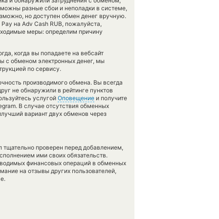
ика и обнаружили затруднения с обменом,
зможны разные сбои и неполадки в системе,
зможно, но доступен обмен денег вручную.
 Pay на Adv Cash RUB, пожалуйста,
бходимые меры: определим причину
гда, когда вы попадаете на вебсайт
мы с обменом электронных денег, мы
трукцией по сервису.
очность производимого обмена. Вы всегда
друг не обнаружили в рейтинге пунктов
пользуйтесь услугой
Оповещение
и получите
egram. В случае отсутствия обменных
лучший вариант двух обменов через
л тщательно проверен перед добавлением,
сполнением ими своих обязательств.
оводимых финансовых операций в обменных
имание на отзывы других пользователей,
е.