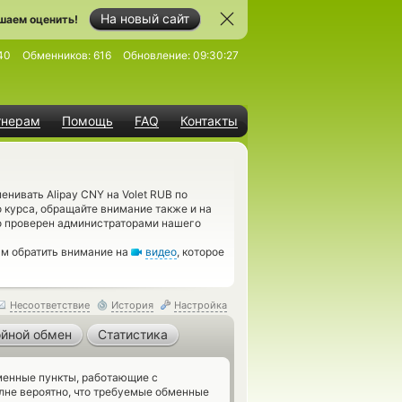
На новый сайт
шаем оценить!
40
Обменников:
616
Обновление:
09:30:27
тнерам
Помощь
FAQ
Контакты
нивать Alipay CNY на Volet RUB по
курса, обращайте внимание также и на
о проверен администраторами нашего
ам обратить внимание на
видео
, которое
Несоответствие
История
Настройка
йной обмен
Статистика
енные пункты, работающие с
олне вероятно, что требуемые обменные