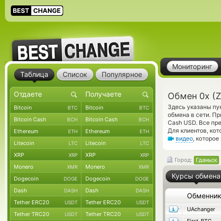
Мониторинг
Таблица
Список
Популярное
Обмен 0x (Z
Здесь указаны пу
Bitcoin
Bitcoin
BTC
BTC
обмена в сети. П
Bitcoin Cash
Bitcoin Cash
BCH
BCH
Cash USD. Все пр
Для клиентов, ко
Ethereum
Ethereum
ETH
ETH
видео
, которо
Litecoin
Litecoin
LTC
LTC
XRP
XRP
XRP
XRP
Город:
Гданьск
Monero
Monero
XMR
XMR
Курсы обмена
Dogecoin
Dogecoin
DOGE
DOGE
Dash
Dash
DASH
DASH
Обменни
Tether ERC20
Tether ERC20
USDT
USDT
UAchanger
Tether TRC20
Tether TRC20
USDT
USDT