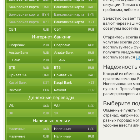
ситуации. Только 
Банковская карта
Банковская карта
UAH
UAH
проблемы, либо же 
Банковская карта
Банковская карта
BYN
BYN
Зачастую бывает та
Банковская карта
Банковская карта
KZT
KZT
валют через наш мо
советуем посетить 
СБП
СБП
RUB
RUB
Интернет-банкинг
Старайтесь всегда
услугам всегда до
Сбербанк
Сбербанк
RUB
RUB
воспользуйтесь фу
получите уведомлен
Альфа-Банк
Альфа-Банк
RUB
RUB
воспользоваться
Д
Т-Банк
Т-Банк
RUB
RUB
Надежность 
ВТБ
ВТБ
RUB
RUB
Каждый из обменны
Приват 24
Приват 24
UAH
UAH
при этом команда 
Kaspi Bank
Kaspi Bank
KZT
KZT
Использование мон
пунктах. При выбор
Revolut
Revolut
EUR
EUR
размер резервов и 
Денежные переводы
Выберите по
WU
WU
USD
USD
Обменные пункты по
ЗК
ЗК
RUB
RUB
странах, например:
Наличные деньги
разных городах мог
удобнее ввести или
Наличные
Наличные
USD
USD
Наличные
Наличные
RUB
RUB