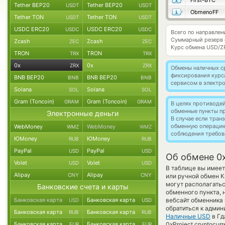
First-BTC
Tether BEP20
Tether BEP20
USDT
USDT
ObmenoFF
Tether TON
Tether TON
USDT
USDT
USDC ERC20
USDC ERC20
USDC
USDC
Всего по направлен
Суммарный резерв
Zcash
Zcash
ZEC
ZEC
Курс обмена
USD/Z
TRON
TRON
TRX
TRX
0x
0x
ZRX
ZRX
Обмены наличных с
фиксирования курс
BNB BEP20
BNB BEP20
BNB
BNB
сервисом в электр
Solana
Solana
SOL
SOL
Gram (Toncoin)
Gram (Toncoin)
GRAM
GRAM
В целях противоде
обменные пункты п
Электронные деньги
В случае если тра
обменную операци
WebMoney
WebMoney
WMZ
WMZ
соблюдения требов
ЮMoney
ЮMoney
RUB
RUB
PayPal
PayPal
USD
USD
Об обмене 0x
Volet
Volet
USD
USD
В таблице вы имее
Alipay
Alipay
CNY
CNY
или ручной обмен К
могут располагатьс
Банковские счета и карты
обменного пункта, 
Банковская карта
Банковская карта
вебсайт обменника
USD
USD
обратиться к админ
Банковская карта
Банковская карта
RUB
RUB
Наличные USD
в Гд
Банковская карта
Банковская карта
0xProject cryptocu
EUR
EUR