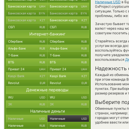
Наличные USD
в Бу
Банковская карта
Банковская карта
0xProject cryptocu
UAH
UAH
ситуации. Только 
Банковская карта
Банковская карта
BYN
BYN
проблемы, либо же 
Банковская карта
Банковская карта
KZT
KZT
Зачастую бывает та
СБП
СБП
RUB
RUB
валют через наш мо
советуем посетить 
Интернет-банкинг
Старайтесь всегда
Сбербанк
Сбербанк
RUB
RUB
услугам всегда до
Альфа-Банк
Альфа-Банк
RUB
RUB
воспользуйтесь фу
получите уведомлен
Т-Банк
Т-Банк
RUB
RUB
воспользоваться
Д
ВТБ
ВТБ
RUB
RUB
Надежность 
Приват 24
Приват 24
UAH
UAH
Каждый из обменны
Kaspi Bank
Kaspi Bank
KZT
KZT
при этом команда 
Revolut
Revolut
EUR
EUR
Использование мон
пунктах. При выбор
Денежные переводы
размер резервов и 
WU
WU
USD
USD
Выберите по
ЗК
ЗК
RUB
RUB
Обменные пункты по
Наличные деньги
странах, например:
городах могут отли
Наличные
Наличные
USD
USD
удобнее ввести или
Наличные
Наличные
RUB
RUB