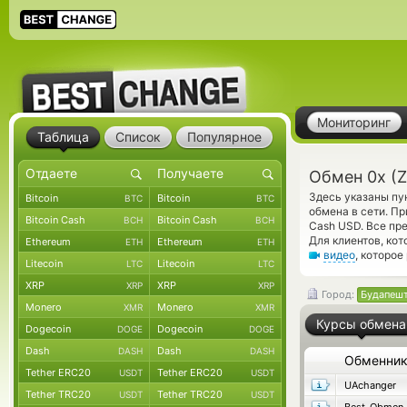
Мониторинг
Таблица
Список
Популярное
Обмен 0x (
Здесь указаны пу
Bitcoin
Bitcoin
BTC
BTC
обмена в сети. П
Bitcoin Cash
Bitcoin Cash
BCH
BCH
Cash USD. Все пр
Для клиентов, ко
Ethereum
Ethereum
ETH
ETH
видео
, которо
Litecoin
Litecoin
LTC
LTC
XRP
XRP
XRP
XRP
Город:
Будапеш
Monero
Monero
XMR
XMR
Курсы обмена
Dogecoin
Dogecoin
DOGE
DOGE
Dash
Dash
DASH
DASH
Обменни
Tether ERC20
Tether ERC20
USDT
USDT
UAchanger
Tether TRC20
Tether TRC20
USDT
USDT