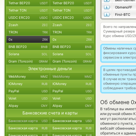
Best-Obmen
Tether BEP20
Tether BEP20
USDT
USDT
ObmenoFF
Tether TON
Tether TON
USDT
USDT
First-BTC
USDC ERC20
USDC ERC20
USDC
USDC
Zcash
Zcash
ZEC
ZEC
Всего по направлен
Суммарный резерв
TRON
TRON
TRX
TRX
Курс обмена
USD/Z
0x
0x
ZRX
ZRX
BNB BEP20
BNB BEP20
BNB
BNB
Обмены наличных с
фиксирования курс
Solana
Solana
SOL
SOL
сервисом в электр
Gram (Toncoin)
Gram (Toncoin)
GRAM
GRAM
Электронные деньги
В целях противоде
обменные пункты п
WebMoney
WebMoney
WMZ
WMZ
В случае если тра
обменную операци
ЮMoney
ЮMoney
RUB
RUB
соблюдения требов
PayPal
PayPal
USD
USD
Volet
Volet
USD
USD
Об обмене 0x
Alipay
Alipay
CNY
CNY
В таблице вы имее
Банковские счета и карты
или ручной обмен К
могут располагатьс
Банковская карта
Банковская карта
USD
USD
обменного пункта, 
Банковская карта
Банковская карта
вебсайт обменника
RUB
RUB
обратиться к админ
Банковская карта
Банковская карта
EUR
EUR