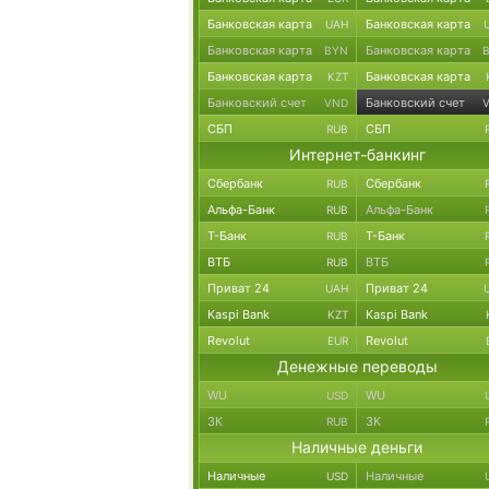
Банковская карта
Банковская карта
UAH
Банковская карта
Банковская карта
BYN
Банковская карта
Банковская карта
KZT
Банковский счет
Банковский счет
VND
СБП
СБП
RUB
Интернет-банкинг
Сбербанк
Сбербанк
RUB
Альфа-Банк
Альфа-Банк
RUB
Т-Банк
Т-Банк
RUB
ВТБ
ВТБ
RUB
Приват 24
Приват 24
UAH
Kaspi Bank
Kaspi Bank
KZT
Revolut
Revolut
EUR
Денежные переводы
WU
WU
USD
ЗК
ЗК
RUB
Наличные деньги
Наличные
Наличные
USD