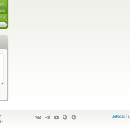
RUB
EUR
UAH
!
Новости
|
8+