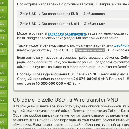
SDT
Посмотрите направления с другими валютами. Например, такие 
SDT
→
Zelle USD
Банковский счет
EUR
—
3
обменника
SDC
→
Zelle USD
Банковский счет
UAH
—
2
обменника
ZEC
TRX
Можете оставить
заявку на оповещение
, задав интересующие у
BNB
BestChange автоматически уведомил вас при их появлении.
SOL
Также можете ознакомиться с возможными вариантами
двойног
→
→
платежную систему: Zelle USD
Банковский
Транзитная валюта
RAM
Если вам станут известны сервисы, работающие с обменом
Zell
рады, если сообщите нам, воспользовавшись разделом контакто
MZ
обменные пункты как можно скорее появились в листинге BestC
RUB
Последний раз курсы обмена USD Zelle на VND Банк были у нас 
Средний курс обмена составлял
24 076.080414
VND Банк за
1
US
USD
составлял
10 000 000 000
VND Банк.
USD
USD
Об обмене Zelle USD на Wire transfer VND
CNY
В таблице вы имеете возможность увидеть список обменников, ка
→
ручной или автоматический обмен Платежная система Zelle
Банк
USD
Обратите особое внимание на метки, которые бывают установлены 
рейтинге. Для мгновенного перехода на сайт пункта обмена кликни
RUB
обменника. Если после перехода на сайт-обменник вы не обнаружи
EUR