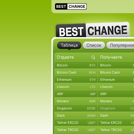
Таблица
Список
Популярно
Bitcoin
Bitcoin
BTC
Bitcoin Cash
Bitcoin Cash
BCH
Ethereum
Ethereum
ETH
Litecoin
Litecoin
LTC
XRP
XRP
XRP
Monero
Monero
XMR
Dogecoin
Dogecoin
DOGE
D
Dash
Dash
DASH
D
Tether ERC20
Tether ERC20
USDT
U
Tether TRC20
Tether TRC20
USDT
U