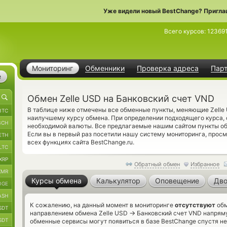
Уже видели новый BestChange? Пригла
Всего курсов:
12369
Мониторинг
Обменники
Проверка адреса
Пар
е
Обмен Zelle USD на Банковский счет VND
В таблице ниже отмечены все обменные пункты, меняющие Zell
BTC
наилучшему курсу обмена. При определении подходящего курса, 
BCH
необходимой валюты. Все предлагаемые нашим сайтом пункты об
Если вы в первый раз посетили нашу систему мониторинга, прос
ETH
всех функциях сайта BestChange.ru.
LTC
XRP
Обратный обмен
Избранное
XMR
Курсы обмена
Калькулятор
Оповещение
Дво
OGE
ASH
К сожалению, на данный момент в мониторинге
отсутствуют
обм
SDT
→
направлением обмена Zelle USD
Банковский счет VND напряму
SDT
обменные сервисы могут появиться в базе BestChange спустя не