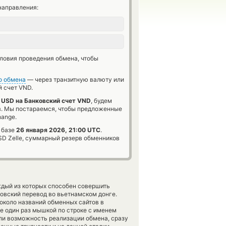
направления:
словия проведения обмена, чтобы
о обмена
— через транзитную валюту или
 счет VND.
e USD на Банковский счет VND
, будем
в. Мы постараемся, чтобы предложенные
hange.
в базе
26 января 2026, 21:00 UTC
.
D Zelle, суммарный резерв обменников
ждый из которых способен совершить
овский перевод во вьетнамском донге.
около названий обменных сайтов в
те один раз мышкой по строке с именем
ли возможность реализации обмена, сразу