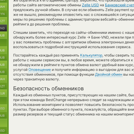
же обратитесь к его администратору. Вероятно, что произошли вре
работы сайта автоматические обмены
Zelle USD
на
Банковский сче
UAH
предложить ручной обмен. В случае если обменять Zelle payment syst
BYN
же не вышло, рекомендуем оповестить нас о сложившейся ситуаци
меры по решению проблемы с администратором вебсайта-обменника
KZT
рейтинга до решения проблемы.
VND
Спешим заметить, что переходя на сайты-обменники именно с наш
RUB
→
обнаружить более интересный курс Zelle
Банк-VND, нежели при п
у вас появились проблемы с алгоритмом обмена электронных денег
воспользоваться подробной инструкцией использования сервиса.
RUB
Постарайтесь каждый раз применять
Калькулятор
, чтобы сверить 
RUB
работы с нашим сервисом вы, в любое время, можете обратиться к
не обнаружили в рейтинге пунктов обмена валют удобный вам курс
RUB
услугой
Оповещение
и получите информацию о выгодном для вас кур
RUB
отсутствия обменников, при помощи функции
Двойной обмен
вы на
через транзитную валюту.
UAH
KZT
Безопасность обменников
EUR
Каждый из обменных пунктов, присутствующих на нашем сайте, бы
при этом команда BestChange непрерывно следит за надлежащим и
Использование мониторинга позволяет повысить безопасность пр
USD
пунктах. При выборе обменного пункта, пожалуйста, обращайте вн
размер резервов и текущий статус обменника на нашем мониторинг
RUB
USD