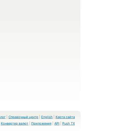
Блог
|
Справочный центр
|
English
|
Карта сайта
Конвертер валют
|
Приложения
|
API
|
Push TX