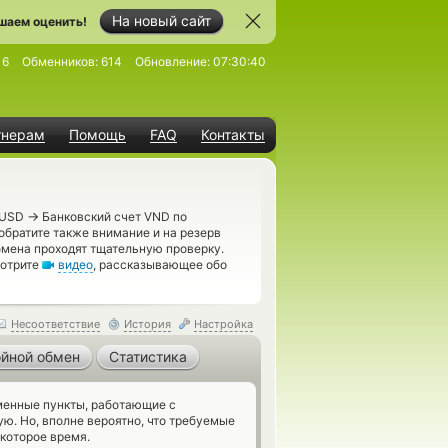
На новый сайт
шаем оценить!
16
Обменников:
614
Обновление:
07:30:40
тнерам
Помощь
FAQ
Контакты
→
e USD
Банковский счет VND по
обратите также внимание и на резерв
мена проходят тщательную проверку.
мотрите
видео
, рассказывающее обо
Несоответствие
История
Настройка
йной обмен
Статистика
енные пункты, работающие с
ю. Но, вполне вероятно, что требуемые
которое время.