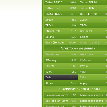
Tether BEP20
Tether BEP20
USDT
U
Tether TON
Tether TON
USDT
U
USDC ERC20
USDC ERC20
USDC
U
Zcash
Zcash
ZEC
TRON
TRON
TRX
BNB BEP20
BNB BEP20
BNB
Solana
Solana
SOL
Gram (Toncoin)
Gram (Toncoin)
GRAM
G
Электронные деньги
WebMoney
WebMoney
WMZ
W
ЮMoney
ЮMoney
RUB
PayPal
PayPal
USD
Volet
Volet
USD
Zelle
Zelle
USD
Alipay
Alipay
CNY
Банковские счета и карты
Банковская карта
Банковская карта
USD
Банковская карта
Банковская карта
RUB
Банковская карта
Банковская карта
EUR