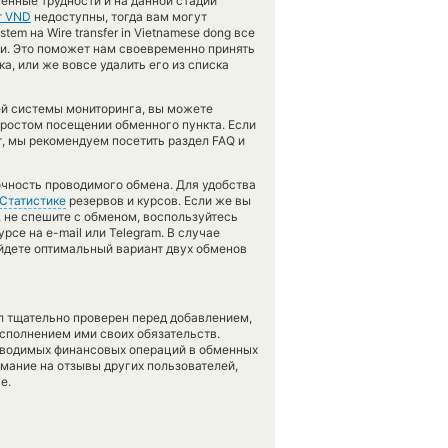
менные трудности и на данной стадии
т VND
недоступны, тогда вам могут
em на Wire transfer in Vietnamese dong все
и. Это поможет нам своевременно принять
, или же вовсе удалить его из списка
ей системы мониторинга, вы можете
ростом посещении обменного пункта. Если
, мы рекомендуем посетить раздел FAQ и
точность проводимого обмена. Для удобства
Статистике
резервов и курсов. Если же вы
, не спешите с обменом, воспользуйтесь
се на e-mail или Telegram. В случае
йдете оптимальный вариант двух обменов
л тщательно проверен перед добавлением,
сполнением ими своих обязательств.
оводимых финансовых операций в обменных
имание на отзывы других пользователей,
е.