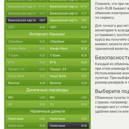
Помните, что при п
Банковская карта
Банковская карта
BYN
BYN
Cash-RUB бывают вы
обменом электронны
Банковская карта
Банковская карта
KZT
KZT
по сервису.
Банковская карта
Банковская карта
GBP
GBP
Для точного расчет
СБП
СБП
RUB
RUB
мониторинге всегд
Интернет-банкинг
устраивают, воспо
курса вы получите 
Сбербанк
Сбербанк
RUB
RUB
момент, можете ис
Альфа-Банк
Альфа-Банк
транзитной валюты.
RUB
RUB
Т-Банк
Т-Банк
RUB
RUB
Безопасност
ВТБ
ВТБ
RUB
RUB
Каждый из обменны
при этом команда 
Приват 24
Приват 24
UAH
UAH
Использование мон
Kaspi Bank
Kaspi Bank
KZT
KZT
пунктах. При выбор
размер резервов и 
Revolut
Revolut
EUR
EUR
Денежные переводы
Выберите по
WU
WU
Обменные пункты по
USD
USD
странах, например:
ЗК
ЗК
RUB
RUB
городах могут отли
Наличные деньги
удобнее ввести или
Наличные
Наличные
USD
USD
Наличные
Наличные
RUB
RUB