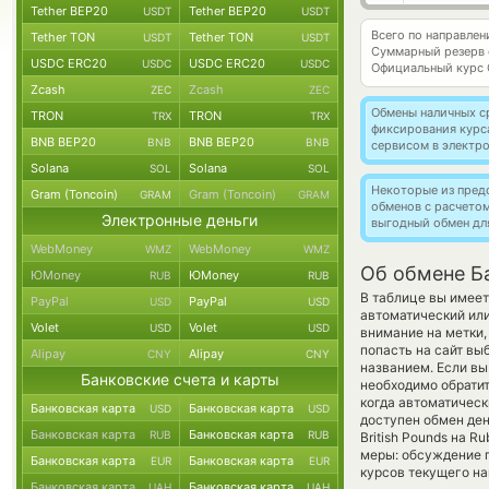
Tether BEP20
Tether BEP20
USDT
USDT
Всего по направле
Tether TON
Tether TON
USDT
USDT
Суммарный резерв
USDC ERC20
USDC ERC20
USDC
USDC
Официальный курс
Zcash
Zcash
ZEC
ZEC
Обмены наличных с
TRON
TRON
TRX
TRX
фиксирования курс
BNB BEP20
BNB BEP20
BNB
BNB
сервисом в электр
Solana
Solana
SOL
SOL
Некоторые из пред
Gram (Toncoin)
Gram (Toncoin)
GRAM
GRAM
обменов с расчето
Электронные деньги
выгодный обмен дл
WebMoney
WebMoney
WMZ
WMZ
Об обмене Ба
ЮMoney
ЮMoney
RUB
RUB
В таблице вы имеет
PayPal
PayPal
USD
USD
автоматический или
Volet
Volet
USD
USD
внимание на метки,
попасть на сайт вы
Alipay
Alipay
CNY
CNY
названием. Если вы
Банковские счета и карты
необходимо обратит
когда автоматичес
Банковская карта
Банковская карта
USD
USD
доступен обмен ден
Банковская карта
Банковская карта
RUB
RUB
British Pounds на 
меры: обсуждение п
Банковская карта
Банковская карта
EUR
EUR
курсов текущего н
Банковская карта
Банковская карта
UAH
UAH