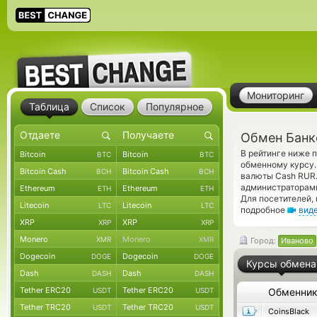
Мониторинг
Таблица
Список
Популярное
Обмен Банк
В рейтинге ниже 
Bitcoin
Bitcoin
BTC
BTC
обменному курсу.
Bitcoin Cash
Bitcoin Cash
BCH
BCH
валюты Cash RUR.
администраторам
Ethereum
Ethereum
ETH
ETH
Для посетителей,
Litecoin
Litecoin
LTC
LTC
подробное
вид
XRP
XRP
XRP
XRP
Monero
Monero
XMR
XMR
Город:
Иваново
Dogecoin
Dogecoin
DOGE
DOGE
Курсы обмена
Dash
Dash
DASH
DASH
Tether ERC20
Tether ERC20
USDT
USDT
Обменни
Tether TRC20
Tether TRC20
USDT
USDT
CoinsBlack