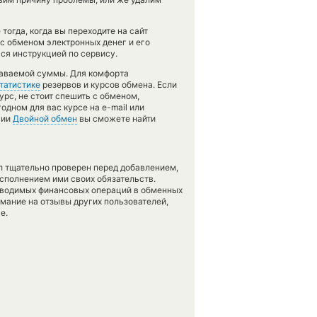
огда, когда вы переходите на сайт
 с обменом электронных денег и его
ся инструкцией по сервису.
даваемой суммы. Для комфорта
татистике
резервов и курсов обмена. Если
рс, не стоит спешить с обменом,
дном для вас курсе на e-mail или
ции
Двойной обмен
вы сможете найти
л тщательно проверен перед добавлением,
сполнением ими своих обязательств.
оводимых финансовых операций в обменных
имание на отзывы других пользователей,
е.