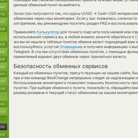
данный обменный пункт из рейтинга.
UAH
→
Зачастую получается так, что курсы UUSD
Cash-USD интереснее т
BYN
обменника через наш мониторинг. Если у вас появились сложности
KZT
алгоритмом, мы рекомендуем посетить раздел FAQ и воспользовать
RUB
Применяйте
Калькулятор
для точного подсчета получаемой или от
использования сервиса вы, в любой момент, можете обратиться к
С
же вы не нашли в таблице пунктов обмена валют подходящий вам ку
RUB
воспользуйтесь услугой
Оповещение
и получите информацию о выго
Telegram. В случае отсутствия обменных пунктов, с помощью функ
RUB
приемлемый вариант двух обменов через транзитную валюту.
RUB
Безопасность обменных сервисов
RUB
Каждый из обменных пунктов, присутствующих на нашем сайте, бы
UAH
при этом команда BestChange непрерывно следит за надлежащим и
KZT
Использование мониторинга позволяет повысить безопасность пр
пунктах. При выборе обменного пункта, пожалуйста, обращайте вн
EUR
размер резервов и текущий статус обменника на нашем мониторинг
USD
RUB
USD
RUB