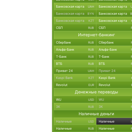
Банковская карта
Банковская карта
UAH
Банковская карта
Банковская карта
BYN
Банковская карта
Банковская карта
KZT
СБП
СБП
RUB
Интернет-банкинг
Сбербанк
Сбербанк
RUB
Альфа-Банк
Альфа-Банк
RUB
Т-Банк
Т-Банк
RUB
ВТБ
ВТБ
RUB
Приват 24
Приват 24
UAH
Kaspi Bank
Kaspi Bank
KZT
Revolut
Revolut
EUR
Денежные переводы
WU
WU
USD
ЗК
ЗК
RUB
Наличные деньги
Наличные
Наличные
USD
Наличные
Наличные
RUB