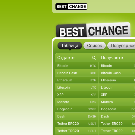
Таблица
Список
Популярно
Bitcoin
Bitcoin
BTC
Bitcoin Cash
Bitcoin Cash
BCH
Ethereum
Ethereum
ETH
Litecoin
Litecoin
LTC
XRP
XRP
XRP
Monero
Monero
XMR
Dogecoin
Dogecoin
DOGE
D
Dash
Dash
DASH
D
Tether ERC20
Tether ERC20
USDT
U
Tether TRC20
Tether TRC20
USDT
U