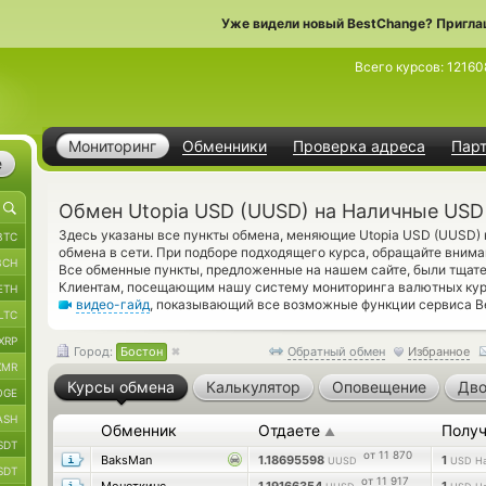
Уже видели новый BestChange? Пригла
Всего курсов:
12160
Мониторинг
Обменники
Проверка адреса
Пар
е
Обмен Utopia USD (UUSD) на Наличные USD
Здесь указаны все пункты обмена, меняющие Utopia USD (UUSD)
BTC
обмена в сети. При подборе подходящего курса, обращайте внима
BCH
Все обменные пункты, предложенные на нашем сайте, были тщат
Клиентам, посещающим нашу систему мониторинга валютных кур
ETH
видео-гайд
, показывающий все возможные функции сервиса Be
LTC
XRP
Город:
Бостон
Обратный обмен
Избранное
XMR
Курсы обмена
Калькулятор
Оповещение
Дво
OGE
ASH
Обменник
Отдаете
Получ
▲
SDT
от 11 870
BaksMan
1.18695598
1
UUSD
USD Н
SDT
от 11 917