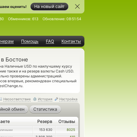
На новый сайт
шаем оценить!
80
Обменников:
613
Обновление:
08:51:54
тнерам
Помощь
FAQ
Контакты
 в Бостоне
 на Наличные USD по наилучшему курсу
ние также и на резерв валюты Cash USD.
ельно проверены администрацией.
сов впервые, рекомендован специальный
stChange.ru.
Несоответствие
История
Настройка
йной обмен
Статистика
аете
Резерв
Отзывы
153 630
8025
аличными