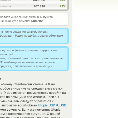
3 808 300
419
аличными
267 348
815
аличными
аботает
3
надежных обменных пункта.
шенный курс обмена:
1.191799
а после создания заявки. Условия
информация будет продублирована обменным
м путем, и финансированию терроризма
анзакций.
нная, обменный пункт может приостановить
YC необходима исключительно в целях
редств, отправленных в транзакции.
е
→
о обмену Стейблкоин Утопия
Кэш
особое внимание на специальные метки,
а. У вас имеется возможность перейти на
ой по позиции с его именем. Если вы
бменом, вам следует обратиться к
я автоматический обмен
Utopia USD (UUSD)
мен вручную. Если же поменять Utopia
ь нам о сложившейся ситуации. С вашей
им причину проблемы, или же удалим