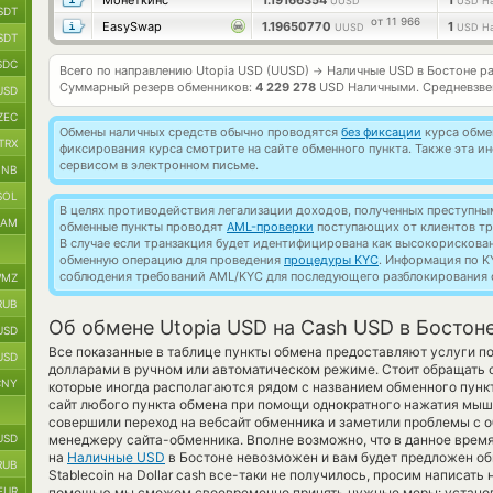
Монеткинс
1.19166354
1
UUSD
USD Н
SDT
от 11 966
EasySwap
1.19650770
1
UUSD
USD Н
SDT
SDC
Всего по направлению Utopia USD (UUSD)
Наличные USD в Бостоне р
→
Суммарный резерв обменников:
4 229 278
USD Наличными.
Средневзве
USD
ZEC
Обмены наличных средств обычно проводятся
без фиксации
курса обмен
TRX
фиксирования курса смотрите на сайте обменного пункта. Также эта 
сервисом в электронном письме.
BNB
SOL
В целях противодействия легализации доходов, полученных преступны
RAM
обменные пункты проводят
AML-проверки
поступающих от клиентов тр
В случае если транзакция будет идентифицирована как высокорискова
обменную операцию для проведения
процедуры KYC
. Информация по K
соблюдения требований AML/KYC для последующего разблокирования с
MZ
RUB
Об обмене Utopia USD на Cash USD в Бостон
USD
Все показанные в таблице пункты обмена предоставляют услуги п
USD
долларами в ручном или автоматическом режиме. Стоит обращать 
CNY
которые иногда располагаются рядом с названием обменного пункт
сайт любого пункта обмена при помощи однократного нажатия мышк
совершили переход на вебсайт обменника и заметили проблемы с о
USD
менеджеру сайта-обменника. Вполне возможно, что в данное врем
на
Наличные USD
в Бостоне невозможен и вам будет предложен об
RUB
Stablecoin на Dollar cash все-таки не получилось, просим написат
EUR
помощью мы сможем своевременно принять нужные меры: установ