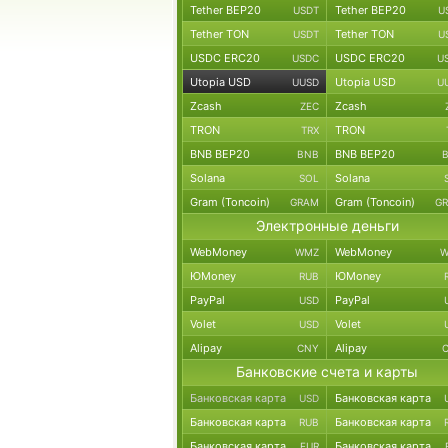
Tether BEP20
Tether BEP20
USDT
U
Tether TON
Tether TON
USDT
U
USDC ERC20
USDC ERC20
USDC
U
Utopia USD
Utopia USD
UUSD
U
Zcash
Zcash
ZEC
TRON
TRON
TRX
BNB BEP20
BNB BEP20
BNB
Solana
Solana
SOL
Gram (Toncoin)
Gram (Toncoin)
GRAM
G
Электронные деньги
WebMoney
WebMoney
WMZ
W
ЮMoney
ЮMoney
RUB
PayPal
PayPal
USD
Volet
Volet
USD
Alipay
Alipay
CNY
Банковские счета и карты
Банковская карта
Банковская карта
USD
Банковская карта
Банковская карта
RUB
Банковская карта
Банковская карта
EUR